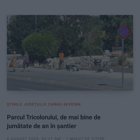
:
ŞTIRILE JUDEŢULUI CARAŞ-SEVERIN
Parcul Tricolorului, de mai bine de
jumătate de an în șantier
8 AUGUST 2026, 09:27 AM
1 MINUT DE CITIRE