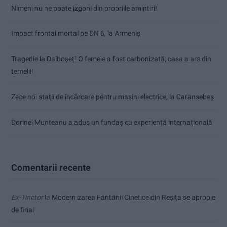
Nimeni nu ne poate izgoni din propriile amintiri!
Impact frontal mortal pe DN 6, la Armeniș
Tragedie la Dalboşeț! O femeie a fost carbonizată, casa a ars din
temelii!
Zece noi stații de încărcare pentru mașini electrice, la Caransebeș
Dorinel Munteanu a adus un fundaș cu experiență internațională
Comentarii recente
Ex-Tinctor
la
Modernizarea Fântânii Cinetice din Reșița se apropie
de final