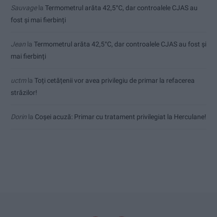
Sauvage
la
Termometrul arăta 42,5°C, dar controalele CJAS au
fost și mai fierbinți
Jean
la
Termometrul arăta 42,5°C, dar controalele CJAS au fost și
mai fierbinți
uctm
la
Toți cetățenii vor avea privilegiu de primar la refacerea
străzilor!
Dorin
la
Coșei acuză: Primar cu tratament privilegiat la Herculane!