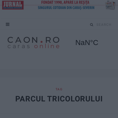
S
e
a
r
c
h
f
TAG
PARCUL TRICOLORULUI
o
r