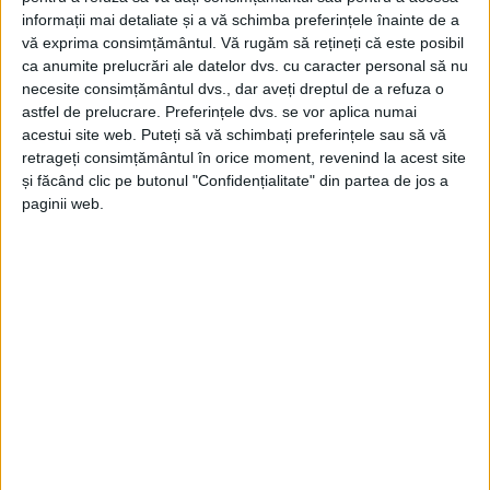
informații mai detaliate și a vă schimba preferințele înainte de a
vă exprima consimțământul.
Vă rugăm să rețineți că este posibil
ca anumite prelucrări ale datelor dvs. cu caracter personal să nu
necesite consimțământul dvs., dar aveți dreptul de a refuza o
astfel de prelucrare. Preferințele dvs. se vor aplica numai
acestui site web. Puteți să vă schimbați preferințele sau să vă
ŞTIRILE JUDEŢULUI CARAŞ-SEVERIN
retrageți consimțământul în orice moment, revenind la acest site
și făcând clic pe butonul "Confidențialitate" din partea de jos a
Parcul Tricolorului din Govândari intră în
paginii web.
modernizare
10 MARTIE 2026, 12:13 PM
2 MINUTE DE CITIRE
Primăria Reșița anunță că lucrările de
REȘIȚA –
modernizare a Parcului Tricolorului, una dintre
cele mai cunoscute zone de recreere din
cartierul Govândari, sunt în plină desfășurare.
Proiectul vizează transformarea spațiului într-