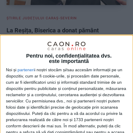
ŞTIRILE JUDEŢULUI CARAŞ-SEVERIN
La Reșița, Biserica a donat pământ
Primăriei
13 APRILIE 2026, 08:16 AM
3 MINUTE DE CITIRE
Pentru noi, confidențialitatea dvs.
este importantă
REŞIŢA – Este vorba despre o parcelă de 2.031 mp, situată în
spatele bisericii din Parcul Tricolorului, din Govândari!
Noi și
parteneri
i noștri stocăm și/sau accesăm informații pe un
dispozitiv, cum ar fi cookie-urile, și procesăm date personale,
cum ar fi identificatori unici și informații standard trimise de un
dispozitiv pentru publicitate și conținut personalizate, măsurarea
reclamelor și a conținutului, cercetarea audienței și dezvoltarea
serviciilor.
Cu permisiunea dvs., noi și partenerii noștri putem
folosi date și identificări precise de geolocație prin scanarea
dispozitivului. Puteți da clic pentru a vă da acordul cu privire la
prelucrarea realizată de către noi și 1733 partenerii noștri
conform descrierii de mai sus. În mod alternativ, puteți da clic
pentru a refuza să vă dați consimțământul sau pentru a accesa