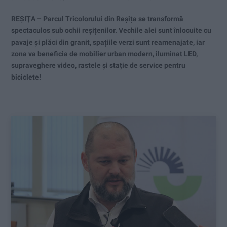
REȘIȚA – Parcul Tricolorului din Reșița se transformă
spectaculos sub ochii reșițenilor. Vechile alei sunt înlocuite cu
pavaje și plăci din granit, spațiile verzi sunt reamenajate, iar
zona va beneficia de mobilier urban modern, iluminat LED,
supraveghere video, rastele și stație de service pentru
biciclete!