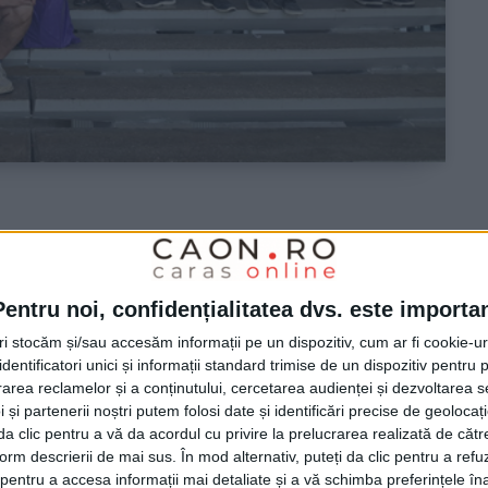
ek, învingători la Cupa
Pentru noi, confidențialitatea dvs. este importa
tri stocăm și/sau accesăm informații pe un dispozitiv, cum ar fi cookie-u
dentificatori unici și informații standard trimise de un dispozitiv pentru p
rea reclamelor și a conținutului, cercetarea audienței și dezvoltarea ser
st organizată de Asociația Județeană de Șah Caraș-
 și partenerii noștri putem folosi date și identificări precise de geoloca
i da clic pentru a vă da acordul cu privire la prelucrarea realizată de cătr
i din Reșița, Caransebeș, Bocșa și Timișoara! La șah
form descrierii de mai sus. În mod alternativ, puteți da clic pentru a refu
litz (șah fulger) s-au întrecut 19 jucători!
entru a accesa informații mai detaliate și a vă schimba preferințele în