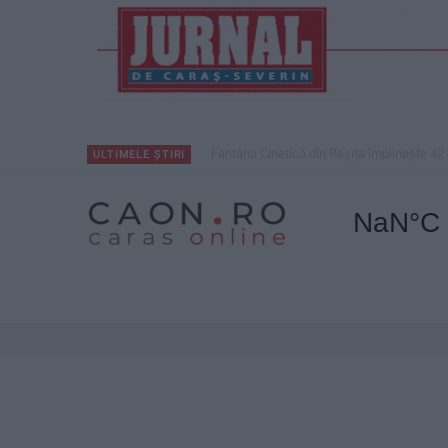
Fântâna Cinetică din Reșița împlinește 42 
ULTIMELE ȘTIRI