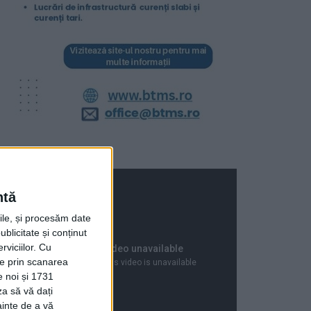
ntă
rile, și procesăm date
ublicitate și conținut
viciilor.
Cu
ție prin scanarea
e noi și 1731
za să vă dați
ainte de a vă