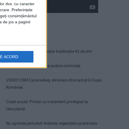
lor dvs. cu caracter
crare. Preferințele
rageți consimțământul
a de jos a paginii
Articole recente
Fântâna Cinetică din Reșița împlinește 42 de ani!
DE ACORD
Mai puțini inspectori, mai puține controale
VIDEO! CSM Caransebeș, eliminare dramatică în Cupa
României
Coșei acuză: Primar cu tratament privilegiat la
Herculane!
Nu aprinde pericolul! Arderea vegetației uscate este