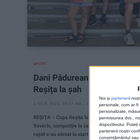
SPORT
Dani Pădurean și Alex Korcs
Reșița la șah
Noi și
parteneri
i noș
3 IULIE 2025, 08:27 AM
2 MINUTE DE CITIRE
personale, cum ar fi i
personalizate, măsura
REȘIȚA – Cupa Reșița la șah rapid și blitz a fo
permisiunea dvs., noi
dispozitivului. Puteț
Severin, competiție la care au concurat jucător
partenerii noștri con
rapid s-au aliniat la start 25 de jucători, iar la b
consimțământul sau p