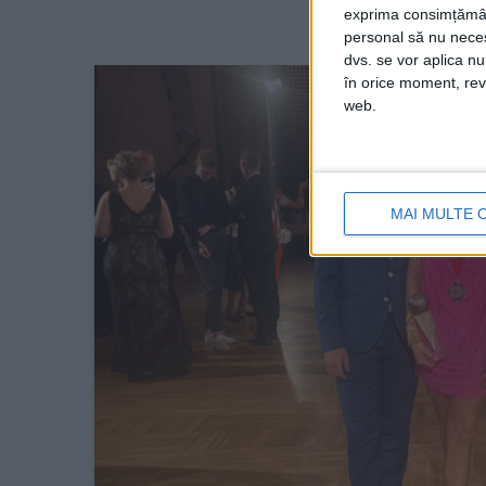
exprima consimțămâ
personal să nu necesi
dvs. se vor aplica n
în orice moment, reve
web.
MAI MULTE 