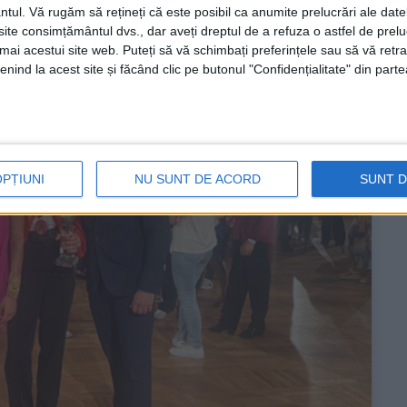
ntul.
Vă rugăm să rețineți că este posibil ca anumite prelucrări ale date
te consimțământul dvs., dar aveți dreptul de a refuza o astfel de prelu
umai acestui site web. Puteți să vă schimbați preferințele sau să vă ret
nind la acest site și făcând clic pe butonul "Confidențialitate" din parte
OPȚIUNI
NU SUNT DE ACORD
SUNT 