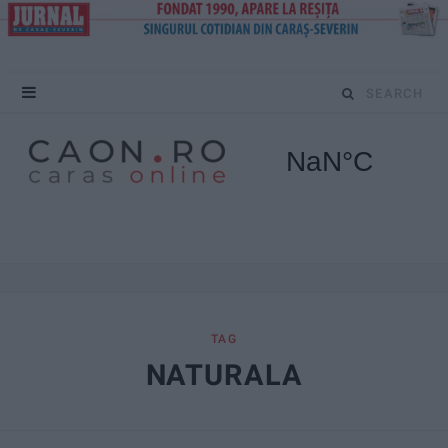
S
e
a
r
c
h
f
TAG
NATURALA
o
r