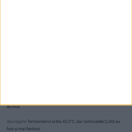
Seceta hidrologică se agravează în Banat
Cum arată un automobil bine întreținut în sezonul actual:
siguranță, stil și decizii inspirate
Comentarii recente
Sauvage
la
Modernizarea Fântânii Cinetice din Reșița se apropie
de final
Ex-Tinctor
la
Modernizarea Fântânii Cinetice din Reșița se apropie
de final
Sauvage
la
Termometrul arăta 42,5°C, dar controalele CJAS au
fost și mai fierbinți