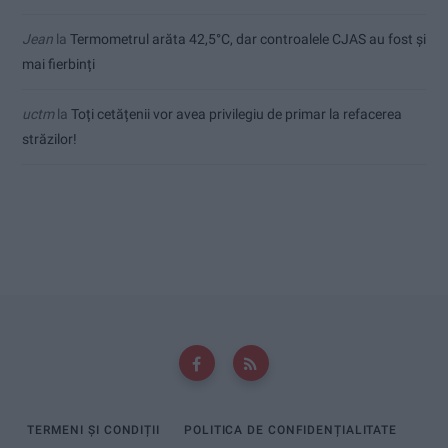
Jean
la
Termometrul arăta 42,5°C, dar controalele CJAS au fost și
mai fierbinți
uctm
la
Toți cetățenii vor avea privilegiu de primar la refacerea
străzilor!
TERMENI ȘI CONDIȚII
POLITICA DE CONFIDENȚIALITATE