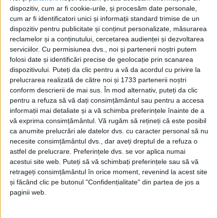
dispozitiv, cum ar fi cookie-urile, și procesăm date personale,
total pentru natură. Gust autentic – linguriță cu linguriță de
cum ar fi identificatori unici și informații standard trimise de un
sănătate curată! Dă-i zilei tale un strop de dulceață adevărată!
dispozitiv pentru publicitate și conținut personalizate, măsurarea
reclamelor și a conținutului, cercetarea audienței și dezvoltarea
serviciilor.
Cu permisiunea dvs., noi și partenerii noștri putem
folosi date și identificări precise de geolocație prin scanarea
dispozitivului. Puteți da clic pentru a vă da acordul cu privire la
prelucrarea realizată de către noi și 1733 partenerii noștri
conform descrierii de mai sus. În mod alternativ, puteți da clic
pentru a refuza să vă dați consimțământul sau pentru a accesa
informații mai detaliate și a vă schimba preferințele înainte de a
vă exprima consimțământul.
Vă rugăm să rețineți că este posibil
ca anumite prelucrări ale datelor dvs. cu caracter personal să nu
necesite consimțământul dvs., dar aveți dreptul de a refuza o
astfel de prelucrare. Preferințele dvs. se vor aplica numai
acestui site web. Puteți să vă schimbați preferințele sau să vă
retrageți consimțământul în orice moment, revenind la acest site
și făcând clic pe butonul "Confidențialitate" din partea de jos a
UNCATEGORIZED
paginii web.
1 MAI 2025, 08:50 AM
1 MINUT DE CITIRE