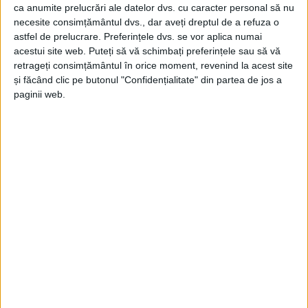
ca anumite prelucrări ale datelor dvs. cu caracter personal să nu
necesite consimțământul dvs., dar aveți dreptul de a refuza o
astfel de prelucrare. Preferințele dvs. se vor aplica numai
acestui site web. Puteți să vă schimbați preferințele sau să vă
retrageți consimțământul în orice moment, revenind la acest site
și făcând clic pe butonul "Confidențialitate" din partea de jos a
paginii web.
SPORT
Copiii și juniorii de la Mundo, în plină
pregătire pentru sezonul de primăvară
24 FEBRUARIE 2025, 03:27 PM
2 MINUTE DE CITIRE
CARAȘ-SEVERIN – Filialele clubului Mundo sunt în plină
pregătire și au disputat în această perioadă mai multe jocuri
amicale împotriva echipelor din județele învecinate!