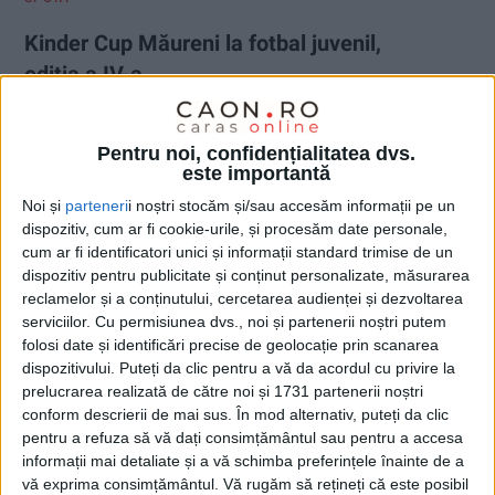
Kinder Cup Măureni la fotbal juvenil,
ediția a IV-a
21 MARTIE 2025, 08:39 AM
2 MINUTE DE CITIRE
Pentru noi, confidențialitatea dvs.
CARAȘ-SEVERIN – Clubul Mundo, în colaborare cu Primăria
este importantă
Măureni, va organiza în perioada 22-23 martie a IV-a ediție a
Noi și
parteneri
i noștri stocăm și/sau accesăm informații pe un
competiției juvenile de fotbal Kinder Cup Măureni! Se vor
dispozitiv, cum ar fi cookie-urile, și procesăm date personale,
întrece echipe din partea de sud-vest a țării și se preconizează
cum ar fi identificatori unici și informații standard trimise de un
ca numărul de copii participanți să fie de aproximativ 150!
dispozitiv pentru publicitate și conținut personalizate, măsurarea
reclamelor și a conținutului, cercetarea audienței și dezvoltarea
serviciilor.
Cu permisiunea dvs., noi și partenerii noștri putem
folosi date și identificări precise de geolocație prin scanarea
dispozitivului. Puteți da clic pentru a vă da acordul cu privire la
prelucrarea realizată de către noi și 1731 partenerii noștri
conform descrierii de mai sus. În mod alternativ, puteți da clic
pentru a refuza să vă dați consimțământul sau pentru a accesa
informații mai detaliate și a vă schimba preferințele înainte de a
vă exprima consimțământul.
Vă rugăm să rețineți că este posibil