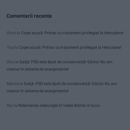
Comentarii recente
Dorin
la
Coșei acuză: Primar cu tratament privilegiat la Herculane!
Tica
la
Coșei acuză: Primar cu tratament privilegiat la Herculane!
Dinu
la
Gaiţă: PSD este lipsit de consecvență! Gârtoi: Nu am
crescut în sisteme de aranjamente!
Marius
la
Gaiţă: PSD este lipsit de consecvență! Gârtoi: Nu am
crescut în sisteme de aranjamente!
Raz
la
Relansarea siderurgiei în Valea Bistrei, în lucru