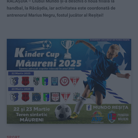
RĂCĂȘDIA – Clubul Mundo și-a deschis o nouă filială la
handbal, la Răcășdia, iar activitatea este coordonată de
antrenorul Marius Negru, fostul jucător al Reșiței!
SPORT