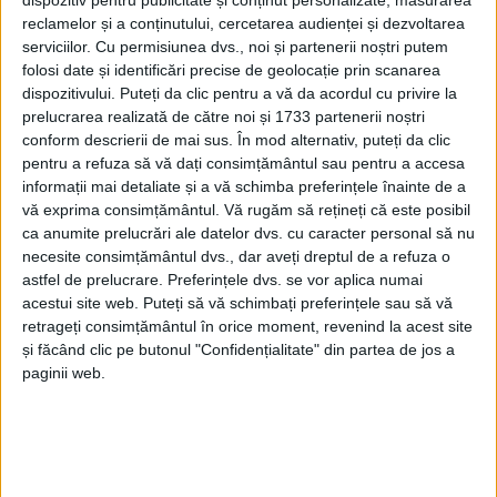
reclamelor și a conținutului, cercetarea audienței și dezvoltarea
CARAȘ-SEVERIN – De aceea, administrația Parcului Național
serviciilor.
Cu permisiunea dvs., noi și partenerii noștri putem
Cheile Nerei-Beușnița (PNCNB) trage semnalul asupra acestor
folosi date și identificări precise de geolocație prin scanarea
practici. Aspect subliniat recent și de Sorin Bunda,
dispozitivului. Puteți da clic pentru a vă da acordul cu privire la
responsabilul cu regenerarea în cadrul Direcției Silvice (DS)!
prelucrarea realizată de către noi și 1733 partenerii noștri
conform descrierii de mai sus. În mod alternativ, puteți da clic
pentru a refuza să vă dați consimțământul sau pentru a accesa
informații mai detaliate și a vă schimba preferințele înainte de a
vă exprima consimțământul.
Vă rugăm să rețineți că este posibil
ca anumite prelucrări ale datelor dvs. cu caracter personal să nu
necesite consimțământul dvs., dar aveți dreptul de a refuza o
astfel de prelucrare. Preferințele dvs. se vor aplica numai
acestui site web. Puteți să vă schimbați preferințele sau să vă
retrageți consimțământul în orice moment, revenind la acest site
și făcând clic pe butonul "Confidențialitate" din partea de jos a
paginii web.