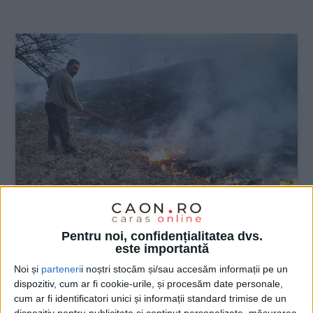
:
ŞTIRILE JUDEŢULUI CARAŞ-SEVERIN
Pentru noi, confidențialitatea dvs.
este importantă
Focul pe miriști arde totul, nu doar iarba
Noi și
parteneri
i noștri stocăm și/sau accesăm informații pe un
uscată
dispozitiv, cum ar fi cookie-urile, și procesăm date personale,
cum ar fi identificatori unici și informații standard trimise de un
28 MARTIE 2023, 09:04 AM
2 MINUTE DE CITIRE
dispozitiv pentru publicitate și conținut personalizate, măsurarea