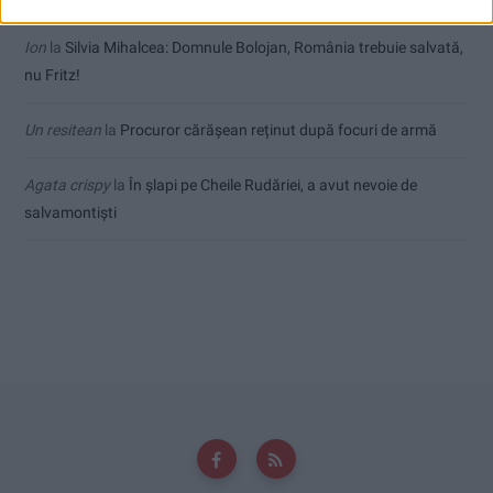
Ion
la
Silvia Mihalcea: Domnule Bolojan, România trebuie salvată,
nu Fritz!
Un resitean
la
Procuror cărășean reținut după focuri de armă
Agata crispy
la
În șlapi pe Cheile Rudăriei, a avut nevoie de
salvamontiști