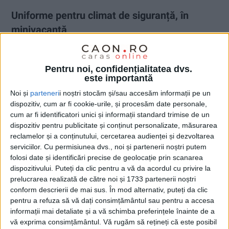
Uniforme pentru climat de siguranță, în
minivacanță
30 APRILIE 2026, 12:50 PM
3 MINUTE DE CITIRE
Pentru noi, confidențialitatea dvs.
CARAȘ-SEVERIN – Structurile MAI transmit că au luat măsuri
este importantă
pentru menținerea ordinii publice, creșterea siguranței rutiere,
Noi și
parteneri
i noștri stocăm și/sau accesăm informații pe un
dar și pentru intervenția promptă în caz de urgențe!
dispozitiv, cum ar fi cookie-urile, și procesăm date personale,
cum ar fi identificatori unici și informații standard trimise de un
dispozitiv pentru publicitate și conținut personalizate, măsurarea
reclamelor și a conținutului, cercetarea audienței și dezvoltarea
serviciilor.
Cu permisiunea dvs., noi și partenerii noștri putem
folosi date și identificări precise de geolocație prin scanarea
dispozitivului. Puteți da clic pentru a vă da acordul cu privire la
prelucrarea realizată de către noi și 1733 partenerii noștri
conform descrierii de mai sus. În mod alternativ, puteți da clic
pentru a refuza să vă dați consimțământul sau pentru a accesa
informații mai detaliate și a vă schimba preferințele înainte de a
vă exprima consimțământul.
Vă rugăm să rețineți că este posibil