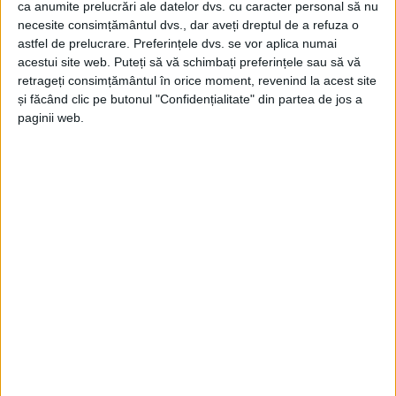
ca anumite prelucrări ale datelor dvs. cu caracter personal să nu
necesite consimțământul dvs., dar aveți dreptul de a refuza o
astfel de prelucrare. Preferințele dvs. se vor aplica numai
acestui site web. Puteți să vă schimbați preferințele sau să vă
ŞTIRILE JUDEŢULUI CARAŞ-SEVERIN
retrageți consimțământul în orice moment, revenind la acest site
și făcând clic pe butonul "Confidențialitate" din partea de jos a
Dă o tură pân’ la Șură!
paginii web.
29 APRILIE 2026, 08:34 AM
1 MINUT DE CITIRE
REȘIȚA – Vești bune pentru reșițenii care vor să evadeze din
agitația orașului chiar de Ziua Muncii. Vineri, 1 Mai 2026,
administrația Piețelor din Reșița redeschide „La Șură. Loc
splendid“, spațiul de relaxare aflat la doar 14 kilometri de
municipiu, cunoscut pentru atmosfera liniștită și apropierea de
natură!