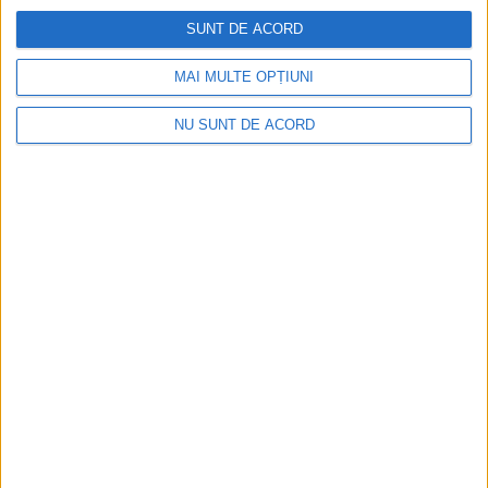
SUNT DE ACORD
MAI MULTE OPȚIUNI
NU SUNT DE ACORD
ŞTIRILE JUDEŢULUI CARAŞ-SEVERIN
Minivacanță MAI în siguranță cu Poliția
județului