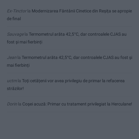
Ex-Tinctor
la
Modernizarea Fântânii Cinetice din Reșița se apropie
de final
Sauvage
la
Termometrul arăta 42,5°C, dar controalele CJAS au
fost și mai fierbinți
Jean
la
Termometrul arăta 42,5°C, dar controalele CJAS au fost și
mai fierbinți
uctm
la
Toți cetățenii vor avea privilegiu de primar la refacerea
străzilor!
Dorin
la
Coșei acuză: Primar cu tratament privilegiat la Herculane!