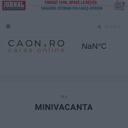
S
e
a
r
c
h
f
TAG
MINIVACANTA
o
r