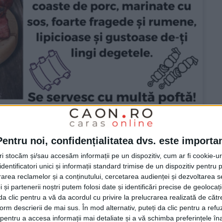
Pentru noi, confidențialitatea dvs. este importa
tri stocăm și/sau accesăm informații pe un dispozitiv, cum ar fi cookie-u
dentificatori unici și informații standard trimise de un dispozitiv pentru p
rea reclamelor și a conținutului, cercetarea audienței și dezvoltarea ser
RE
 și partenerii noștri putem folosi date și identificări precise de geoloca
i da clic pentru a vă da acordul cu privire la prelucrarea realizată de cătr
form descrierii de mai sus. În mod alternativ, puteți da clic pentru a refu
entru a accesa informații mai detaliate și a vă schimba preferințele în