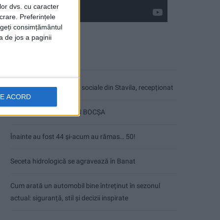
lor dvs. cu caracter
crare. Preferințele
rageți consimțământul
a de jos a paginii
Articole recente
Ultimul bloc de locuințe sociale din Stavila, recepționat
DE ACORD
ANUNŢ OPRIRE APĂ ÎN BOCȘA
Înainte au fost 44 și-acum au rămas… 50!
Seceta hidrologică se agravează în Banat
Cum arată un automobil bine întreținut în sezonul
actual: siguranță, stil și decizii inspirate