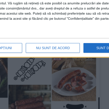
ntul.
Vă rugăm să rețineți că este posibil ca anumite prelucrări ale date
te consimțământul dvs., dar aveți dreptul de a refuza o astfel de prelu
umai acestui site web. Puteți să vă schimbați preferințele sau să vă ret
nind la acest site și făcând clic pe butonul "Confidențialitate" din parte
OPȚIUNI
NU SUNT DE ACORD
SUNT 