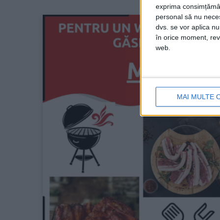
exprima consimțămâ
personal să nu necesi
dvs. se vor aplica n
în orice moment, reve
web.
MAI MULTE 