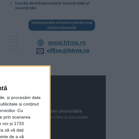
ntă
rile, și procesăm date
ublicitate și conținut
viciilor.
Cu
ție prin scanarea
e noi și 1733
za să vă dați
ainte de a vă