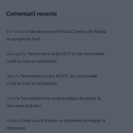
Comentarii recente
Ex-Tinctor
la
Modernizarea Fântânii Cinetice din Reșița
se apropie de final
Sauvage
la
Termometrul arăta 42,5°C, dar controalele
CJAS au fost și mai fierbinți
Jean
la
Termometrul arăta 42,5°C, dar controalele
CJAS au fost și mai fierbinți
uctm
la
Toți cetățenii vor avea privilegiu de primar la
refacerea străzilor!
Dorin
la
Coșei acuză: Primar cu tratament privilegiat la
Herculane!