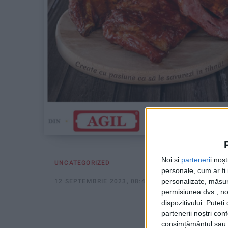
Noi și
parteneri
i noș
UNCATEGORIZED
personale, cum ar fi i
personalizate, măsura
12 SEPTEMBRIE 2023, 08:48 AM
1 MINUT DE CITI
permisiunea dvs., noi
dispozitivului. Puteț
partenerii noștri con
consimțământul sau p