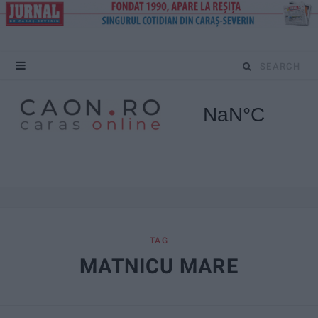
S
e
a
r
c
h
f
TAG
MATNICU MARE
o
r