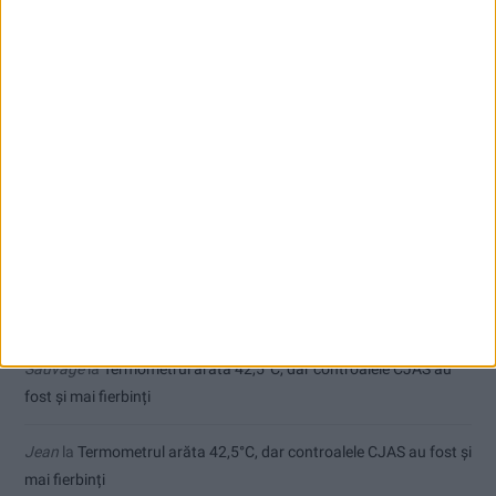
Seceta hidrologică se agravează în Banat
Cum arată un automobil bine întreținut în sezonul actual:
siguranță, stil și decizii inspirate
Comentarii recente
Ex-Tinctor
la
Modernizarea Fântânii Cinetice din Reșița se apropie
de final
Sauvage
la
Termometrul arăta 42,5°C, dar controalele CJAS au
fost și mai fierbinți
Jean
la
Termometrul arăta 42,5°C, dar controalele CJAS au fost și
mai fierbinți