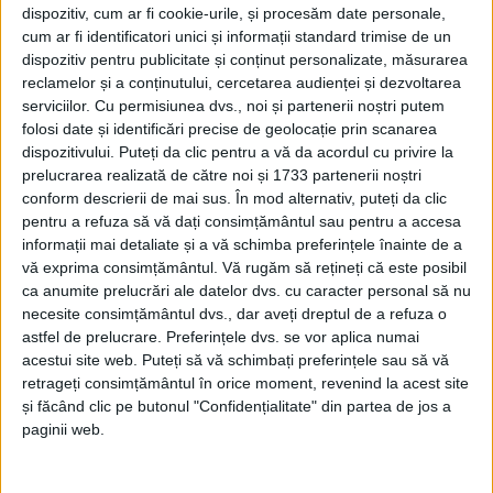
dispozitiv, cum ar fi cookie-urile, și procesăm date personale,
MÂTNICU MARE – Pompierii militari din Caransebeș au
cum ar fi identificatori unici și informații standard trimise de un
intervenit ieri după-amiază, în urma unui apel la 112, la
dispozitiv pentru publicitate și conținut personalizate, măsurarea
reclamelor și a conținutului, cercetarea audienței și dezvoltarea
stingerea unui incendiu izbucnit la acoperișul unei locuințe din
serviciilor.
Cu permisiunea dvs., noi și partenerii noștri putem
satul Mâtnicu Mare, comuna Constantin Daicoviciu!
folosi date și identificări precise de geolocație prin scanarea
dispozitivului. Puteți da clic pentru a vă da acordul cu privire la
prelucrarea realizată de către noi și 1733 partenerii noștri
conform descrierii de mai sus. În mod alternativ, puteți da clic
UNCATEGORIZED
pentru a refuza să vă dați consimțământul sau pentru a accesa
informații mai detaliate și a vă schimba preferințele înainte de a
ANUNȚ FINANȚE
vă exprima consimțământul.
Vă rugăm să rețineți că este posibil
ca anumite prelucrări ale datelor dvs. cu caracter personal să nu
13 MAI 2021, 07:43 AM
2 MINUTE DE CITIRE
necesite consimțământul dvs., dar aveți dreptul de a refuza o
astfel de prelucrare. Preferințele dvs. se vor aplica numai
CARANSEBEȘ. Ministerul Finanţelor. Agenţia Naţională de
acestui site web. Puteți să vă schimbați preferințele sau să vă
Administrare Fiscală. Direcţia Generală Regională a Finanţelor
retrageți consimțământul în orice moment, revenind la acest site
Publice Timişoara. Administraţia Judeţeană a Finanţelor
și făcând clic pe butonul "Confidențialitate" din partea de jos a
Publice Caraş Severin. Serviciul Fiscal Municipal Caransebeş.
paginii web.
Dosarele executare nr.
157/2012.
Nr. 6803 din 27.04.2021.
Anunţ privind vânzarea bunurilor imobile/ Ansamblului de
bunuri imobile.