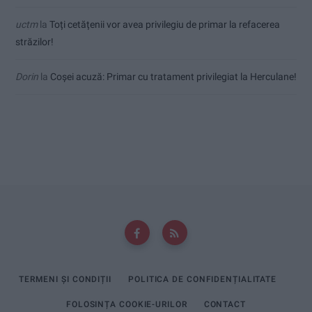
uctm
la
Toți cetățenii vor avea privilegiu de primar la refacerea
străzilor!
Dorin
la
Coșei acuză: Primar cu tratament privilegiat la Herculane!
TERMENI ȘI CONDIȚII
POLITICA DE CONFIDENȚIALITATE
FOLOSINȚA COOKIE-URILOR
CONTACT