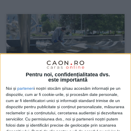
:
Pentru noi, confidențialitatea dvs.
este importantă
Noi și
parteneri
i noștri stocăm și/sau accesăm informații pe un
dispozitiv, cum ar fi cookie-urile, și procesăm date personale,
ŞTIRILE JUDEŢULUI CARAŞ-SEVERIN
cum ar fi identificatori unici și informații standard trimise de un
Coaja artezienei rămâne fără pietrele
dispozitiv pentru publicitate și conținut personalizate, măsurarea
reclamelor și a conținutului, cercetarea audienței și dezvoltarea
negre?
serviciilor.
Cu permisiunea dvs., noi și partenerii noștri putem
folosi date și identificări precise de geolocație prin scanarea
2 SEPTEMBRIE 2021, 08:50 AM
3 MINUTE DE CITIRE