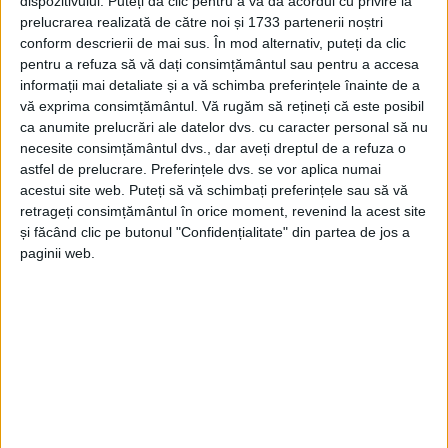
dispozitivului. Puteți da clic pentru a vă da acordul cu privire la
prelucrarea realizată de către noi și 1733 partenerii noștri
REŞIŢA – Materialul este unul prea scump, fapt ce ar putea fi
conform descrierii de mai sus. În mod alternativ, puteți da clic
cauza pentru care niciun constructor nu a venit la licitaţia
pentru a refuza să vă dați consimțământul sau pentru a accesa
pentru reabilitarea anvelopei fântânii cinetice din Reşiţa.
informații mai detaliate și a vă schimba preferințele înainte de a
Primarul Ioan Popa spune că este vorba despre o lucrare mică,
vă exprima consimțământul.
Vă rugăm să rețineți că este posibil
în valoare totală estimată undeva la aproape 1,4 milioane de
ca anumite prelucrări ale datelor dvs. cu caracter personal să nu
lei!
necesite consimțământul dvs., dar aveți dreptul de a refuza o
astfel de prelucrare. Preferințele dvs. se vor aplica numai
acestui site web. Puteți să vă schimbați preferințele sau să vă
retrageți consimțământul în orice moment, revenind la acest site
și făcând clic pe butonul "Confidențialitate" din partea de jos a
paginii web.
Arhive
A
r
h
i
v