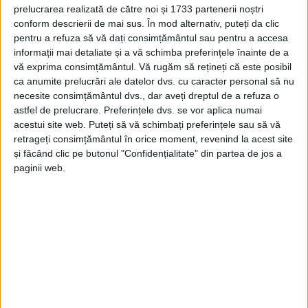
prelucrarea realizată de către noi și 1733 partenerii noștri
CARAȘ-SEVERIN – Acesta este raportul dintre cea mai mare
conform descrierii de mai sus. În mod alternativ, puteți da clic
pensie din județ și pensia medie a foștilor agricultori! Cea mai
pentru a refuza să vă dați consimțământul sau pentru a accesa
informații mai detaliate și a vă schimba preferințele înainte de a
mare pensie din județ este a unuia dintre cei 99 de foști
vă exprima consimțământul.
Vă rugăm să rețineți că este posibil
magistrați, care a încasat 27.569 lei, potrivit directorului
ca anumite prelucrări ale datelor dvs. cu caracter personal să nu
executiv al Casei Județene de Pensii, Dorin Brăilă!
necesite consimțământul dvs., dar aveți dreptul de a refuza o
astfel de prelucrare. Preferințele dvs. se vor aplica numai
acestui site web. Puteți să vă schimbați preferințele sau să vă
retrageți consimțământul în orice moment, revenind la acest site
și făcând clic pe butonul "Confidențialitate" din partea de jos a
Arhive
paginii web.
A
r
h
i
v
e