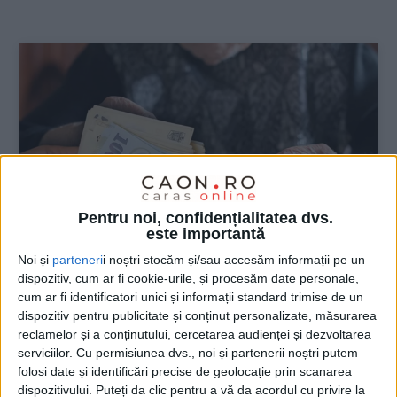
:
Pentru noi, confidențialitatea dvs.
este importantă
Noi și
parteneri
i noștri stocăm și/sau accesăm informații pe un
dispozitiv, cum ar fi cookie-urile, și procesăm date personale,
ŞTIRILE JUDEŢULUI CARAŞ-SEVERIN
cum ar fi identificatori unici și informații standard trimise de un
dispozitiv pentru publicitate și conținut personalizate, măsurarea
Un fost magistrat înseamnă cât 32 de
reclamelor și a conținutului, cercetarea audienței și dezvoltarea
foști agricultori
serviciilor.
Cu permisiunea dvs., noi și partenerii noștri putem
folosi date și identificări precise de geolocație prin scanarea
7 FEBRUARIE 2024, 01:44 PM
2 MINUTE DE CITIRE
dispozitivului. Puteți da clic pentru a vă da acordul cu privire la