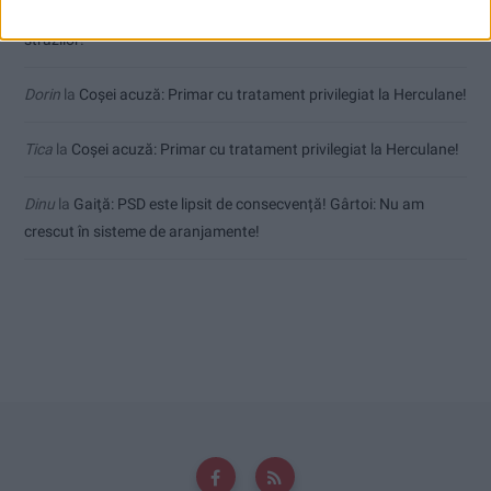
uctm
la
Toți cetățenii vor avea privilegiu de primar la refacerea
străzilor!
Dorin
la
Coșei acuză: Primar cu tratament privilegiat la Herculane!
Tica
la
Coșei acuză: Primar cu tratament privilegiat la Herculane!
Dinu
la
Gaiţă: PSD este lipsit de consecvență! Gârtoi: Nu am
crescut în sisteme de aranjamente!