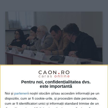
:
ŞTIRILE JUDEŢULUI CARAŞ-SEVERIN
Pentru noi, confidențialitatea dvs.
este importantă
Primăria suflă acum și în iaurtul OUG
Noi și
parteneri
i noștri stocăm și/sau accesăm informații pe un
109
dispozitiv, cum ar fi cookie-urile, și procesăm date personale,
cum ar fi identificatori unici și informații standard trimise de un
15 APRILIE 2025, 12:36 PM
3 MINUTE DE CITIRE