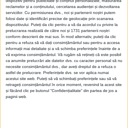
dispozitiv pentru publicitate și conținut personalizate, măsurarea
reclamelor și a conținutului, cercetarea audienței și dezvoltarea
REȘIȚA – Asta, la îndemnul opoziției din Consiliul Local care ar
serviciilor.
Cu permisiunea dvs., noi și partenerii noștri putem
fi lecturat cu atenție proaspăta OUG 22, cea de modificare și de
folosi date și identificări precise de geolocație prin scanarea
completare!
dispozitivului. Puteți da clic pentru a vă da acordul cu privire la
prelucrarea realizată de către noi și 1731 partenerii noștri
conform descrierii de mai sus. În mod alternativ, puteți da clic
pentru a refuza să vă dați consimțământul sau pentru a accesa
informații mai detaliate și a vă schimba preferințele înainte de a
vă exprima consimțământul.
Vă rugăm să rețineți că este posibil
ca anumite prelucrări ale datelor dvs. cu caracter personal să nu
necesite consimțământul dvs., dar aveți dreptul de a refuza o
astfel de prelucrare. Preferințele dvs. se vor aplica numai
acestui site web. Puteți să vă schimbați preferințele sau să vă
retrageți consimțământul în orice moment, revenind la acest site
și făcând clic pe butonul "Confidențialitate" din partea de jos a
paginii web.
ŞTIRILE JUDEŢULUI CARAŞ-SEVERIN