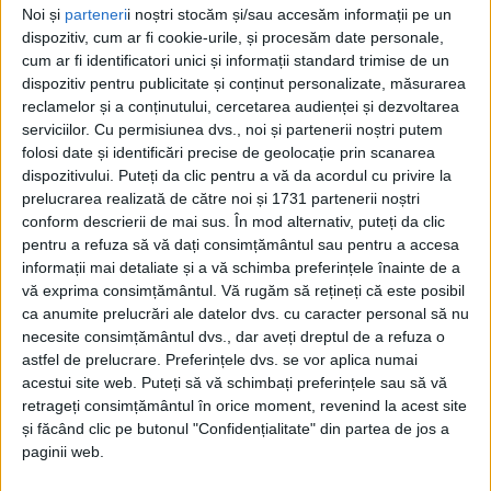
Noi și
parteneri
i noștri stocăm și/sau accesăm informații pe un
Lupii Argintii, schimb de experiență la
dispozitiv, cum ar fi cookie-urile, și procesăm date personale,
baza FCSB
cum ar fi identificatori unici și informații standard trimise de un
dispozitiv pentru publicitate și conținut personalizate, măsurarea
22 FEBRUARIE 2024, 09:09 AM
3 MINUTE DE CITIRE
reclamelor și a conținutului, cercetarea audienței și dezvoltarea
serviciilor.
Cu permisiunea dvs., noi și partenerii noștri putem
REȘIȚA – Lupii Argintii, club coordonat de Cristian Chitucea, a
folosi date și identificări precise de geolocație prin scanarea
participat la o acțiune fotbalistică desfășurată la București,
dispozitivului. Puteți da clic pentru a vă da acordul cu privire la
prelucrarea realizată de către noi și 1731 partenerii noștri
unde juniorii au disputat câteva partide amicale împotriva celor
conform descrierii de mai sus. În mod alternativ, puteți da clic
mai bune academii de fotbal din țară!
pentru a refuza să vă dați consimțământul sau pentru a accesa
informații mai detaliate și a vă schimba preferințele înainte de a
vă exprima consimțământul.
Vă rugăm să rețineți că este posibil
ca anumite prelucrări ale datelor dvs. cu caracter personal să nu
necesite consimțământul dvs., dar aveți dreptul de a refuza o
astfel de prelucrare. Preferințele dvs. se vor aplica numai
acestui site web. Puteți să vă schimbați preferințele sau să vă
retrageți consimțământul în orice moment, revenind la acest site
și făcând clic pe butonul "Confidențialitate" din partea de jos a
paginii web.