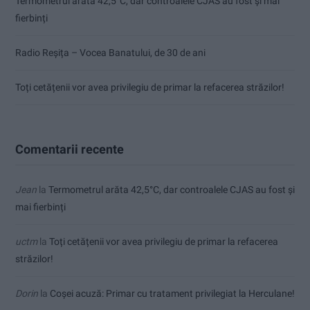
Termometrul arăta 42,5°C, dar controalele CJAS au fost și mai
fierbinți
Radio Reșița – Vocea Banatului, de 30 de ani
Toți cetățenii vor avea privilegiu de primar la refacerea străzilor!
Comentarii recente
Jean
la
Termometrul arăta 42,5°C, dar controalele CJAS au fost și
mai fierbinți
uctm
la
Toți cetățenii vor avea privilegiu de primar la refacerea
străzilor!
Dorin
la
Coșei acuză: Primar cu tratament privilegiat la Herculane!