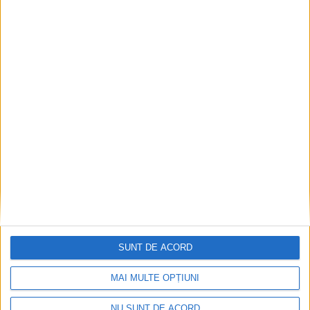
SPORT
Proiectul ACS Lupii Argintii prinde
contur
27 IULIE 2023, 07:30 AM
3 MINUTE DE CITIRE
REȘIȚA – De câteva luni de zile a apărut o nouă echipă de
juniori în Reșița, ACS Lupii Argintii, coordonată de prof. Cristian
Chitucea și de preparatorul fizic Cristian Stoican, fost gimnast!
SUNT DE ACORD
MAI MULTE OPȚIUNI
NU SUNT DE ACORD