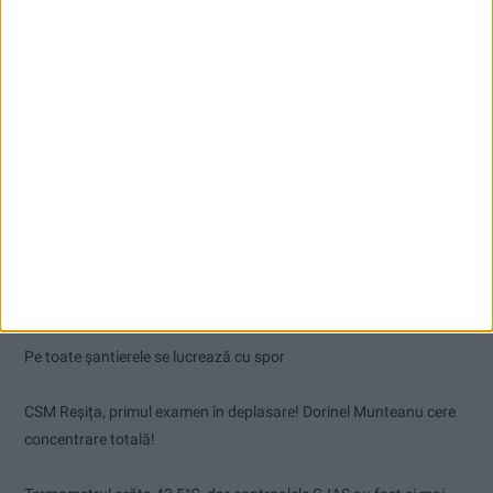
Articole recente
Pe toate șantierele se lucrează cu spor
CSM Reșița, primul examen în deplasare! Dorinel Munteanu cere
concentrare totală!