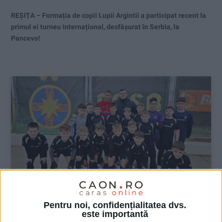
REȘIȚA – Formația de copii Lupii Argintii a participat recent la
primul ei turneu internațional, desfășurat în Serbia, la
Pancevo!
Pentru noi, confidențialitatea dvs.
este importantă
SPORT