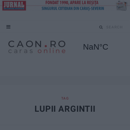
S
e
a
r
c
h
f
TAG
LUPII ARGINTII
o
r