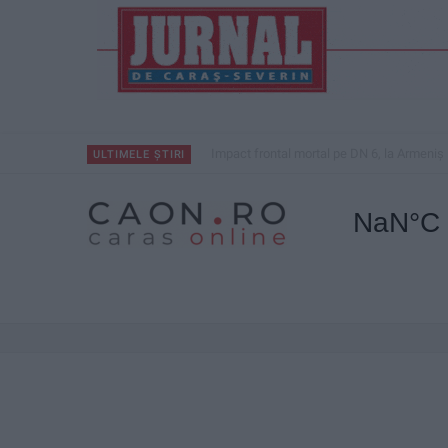
Impact frontal mortal pe DN 6, la Armeniș
ULTIMELE ȘTIRI