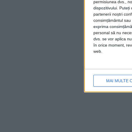
permisiunea dvs., noi
dispozitivului. Puteț
partenerii noștri con
consimțământul sau p
exprima consimțămâ
personal să nu necesi
dvs. se vor aplica n
în orice moment, reve
web.
MAI MULTE 