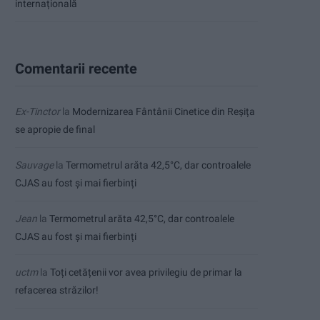
internațională
Comentarii recente
Ex-Tinctor
la
Modernizarea Fântânii Cinetice din Reșița
se apropie de final
Sauvage
la
Termometrul arăta 42,5°C, dar controalele
CJAS au fost și mai fierbinți
Jean
la
Termometrul arăta 42,5°C, dar controalele
CJAS au fost și mai fierbinți
uctm
la
Toți cetățenii vor avea privilegiu de primar la
refacerea străzilor!