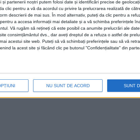
 și partenerii noștri putem folosi date și identificări precise de geoloca
i da clic pentru a vă da acordul cu privire la prelucrarea realizată de cătr
form descrierii de mai sus. În mod alternativ, puteți da clic pentru a refu
entru a accesa informații mai detaliate și a vă schimba preferințele în
ntul.
Vă rugăm să rețineți că este posibil ca anumite prelucrări ale date
te consimțământul dvs., dar aveți dreptul de a refuza o astfel de prelu
umai acestui site web. Puteți să vă schimbați preferințele sau să vă ret
nind la acest site și făcând clic pe butonul "Confidențialitate" din parte
OPȚIUNI
NU SUNT DE ACORD
SUNT 