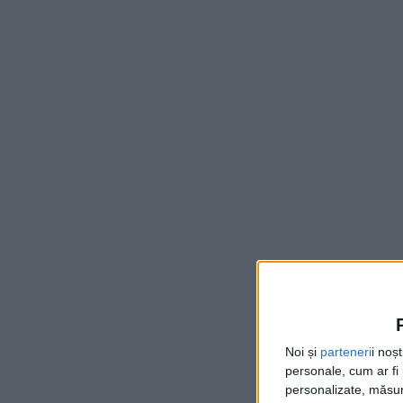
Noi și
parteneri
i noș
personale, cum ar fi i
personalizate, măsura