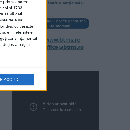
ție prin scanarea
e noi și 1733
za să vă dați
ainte de a vă
lor dvs. cu caracter
crare. Preferințele
rageți consimțământul
a de jos a paginii
DE ACORD