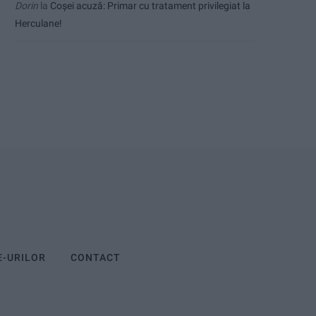
Dorin
la
Coșei acuză: Primar cu tratament privilegiat la
Herculane!
E-URILOR
CONTACT