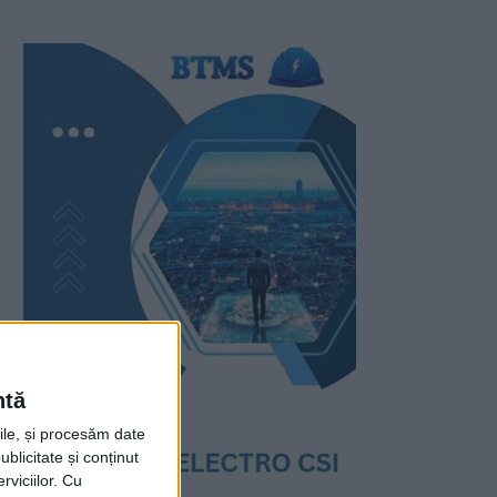
ntă
rile, și procesăm date
ublicitate și conținut
viciilor.
Cu