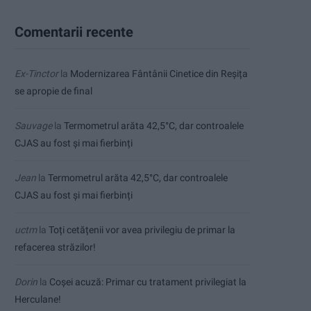
Comentarii recente
Ex-Tinctor
la
Modernizarea Fântânii Cinetice din Reșița
se apropie de final
Sauvage
la
Termometrul arăta 42,5°C, dar controalele
CJAS au fost și mai fierbinți
Jean
la
Termometrul arăta 42,5°C, dar controalele
CJAS au fost și mai fierbinți
uctm
la
Toți cetățenii vor avea privilegiu de primar la
refacerea străzilor!
Dorin
la
Coșei acuză: Primar cu tratament privilegiat la
Herculane!