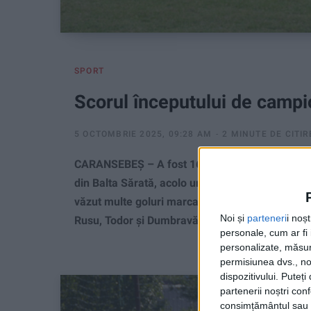
SPORT
Scorul începutului de campi
5 OCTOMBRIE 2025, 09:28 AM
2 MINUTE DE CITIR
CARANSEBEȘ – A fost 16-0 pentru liderul CSM 
din Balta Sărată, acolo unde aproape 100 de micr
văzut multe goluri marcate de băieții lui Manu 
Noi și
parteneri
i noș
Rusu, Todor și Dumbravă!
personale, cum ar fi i
personalizate, măsura
permisiunea dvs., noi
dispozitivului. Puteț
partenerii noștri con
consimțământul sau p