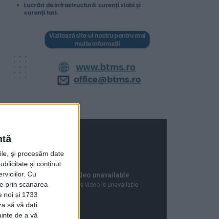
ntă
rile, și procesăm date
ublicitate și conținut
viciilor.
Cu
ție prin scanarea
e noi și 1733
za să vă dați
ainte de a vă