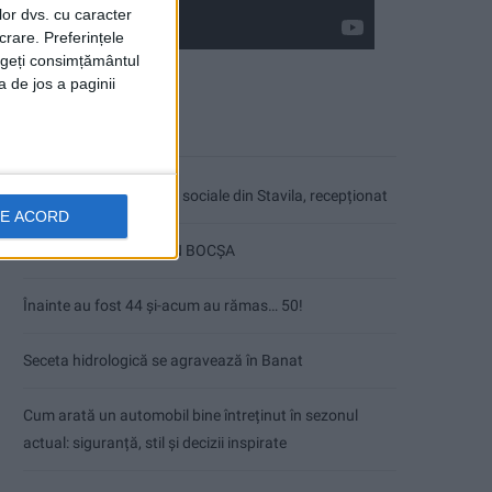
lor dvs. cu caracter
crare. Preferințele
rageți consimțământul
a de jos a paginii
Articole recente
Ultimul bloc de locuințe sociale din Stavila, recepționat
DE ACORD
ANUNŢ OPRIRE APĂ ÎN BOCȘA
Înainte au fost 44 și-acum au rămas… 50!
Seceta hidrologică se agravează în Banat
Cum arată un automobil bine întreținut în sezonul
actual: siguranță, stil și decizii inspirate