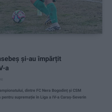
sebeș și-au împărțit
IV-a
RE
pionatului, dintre FC Nera Bogodinț și CSM
ta pentru supremație în Liga a IV-a Caraș-Severin