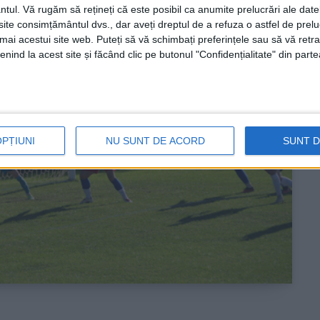
ntul.
Vă rugăm să rețineți că este posibil ca anumite prelucrări ale date
te consimțământul dvs., dar aveți dreptul de a refuza o astfel de prelu
umai acestui site web. Puteți să vă schimbați preferințele sau să vă ret
nind la acest site și făcând clic pe butonul "Confidențialitate" din parte
OPȚIUNI
NU SUNT DE ACORD
SUNT 