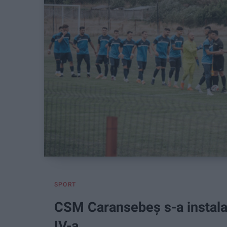
SPORT
CSM Caransebeș s-a instalat
IV-a