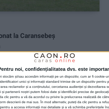
onat la Caransebeș
E
Caransebeș contra celor de la CSO Anina pe terenul
obiști s-au încumetat să îndure frigul și vântul. Și au
Pentru noi, confidențialitatea dvs. este importa
prin Marian Musteța (5), Longa (4), Neagu (2) Albu (2),
tri stocăm și/sau accesăm informații pe un dispozitiv, cum ar fi cookie-u
dentificatori unici și informații standard trimise de un dispozitiv pentru p
rea reclamelor și a conținutului, cercetarea audienței și dezvoltarea ser
 și partenerii noștri putem folosi date și identificări precise de geoloca
i da clic pentru a vă da acordul cu privire la prelucrarea realizată de cătr
form descrierii de mai sus. În mod alternativ, puteți da clic pentru a refu
entru a accesa informații mai detaliate și a vă schimba preferințele în