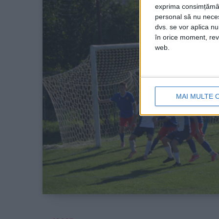
exprima consimțămâ
personal să nu necesi
dvs. se vor aplica n
în orice moment, reve
web.
MAI MULTE 