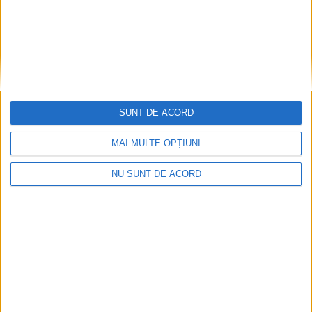
5 IULIE 2024, 11:48 AM
3 MINUTE DE CITIRE
CARAȘ-SEVERIN – Richard „Gaspi” Gasperotti, unul dintre cele
mai mari nume din domeniu, a venit recent la un Heli-biking în
Munții Țarcu, pus la cale de cei de la weRIDE. O experiență de
neuitat!
SUNT DE ACORD
MAI MULTE OPȚIUNI
NU SUNT DE ACORD