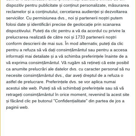
dispozitiv pentru publicitate și conținut personalizate, măsurarea
reclamelor și a conținutului, cercetarea audienței și dezvoltarea
serviciilor.
Cu permisiunea dvs., noi și partenerii noștri putem
ŞTIRILE JUDEŢULUI CARAŞ-SEVERIN
folosi date și identificări precise de geolocație prin scanarea
dispozitivului. Puteți da clic pentru a vă da acordul cu privire la
Marele Gică Popescu, sprijin cu bani și
prelucrarea realizată de către noi și 1733 partenerii noștri
echipamente sportive pentru școlile din
conform descrierii de mai sus. În mod alternativ, puteți da clic
pentru a refuza să vă dați consimțământul sau pentru a accesa
Grădinari și Socol
informații mai detaliate și a vă schimba preferințele înainte de a
vă exprima consimțământul.
Vă rugăm să rețineți că este posibil
27 MAI 2025, 04:39 PM
3 MINUTE DE CITIRE
ca anumite prelucrări ale datelor dvs. cu caracter personal să nu
necesite consimțământul dvs., dar aveți dreptul de a refuza o
CARAȘ-SEVERIN – Gică Popescu a fost marți la Grădinari și
astfel de prelucrare. Preferințele dvs. se vor aplica numai
Socol, acolo unde s-au născut foștii săi colegi de generație,
acestui site web. Puteți să vă schimbați preferințele sau să vă
Dorinel Munteanu și Miodrag Belodedici! În numele ”Generaţiei
retrageți consimțământul în orice moment, revenind la acest site
de Aur”, acesta a oferit două premii în bani în valoare de 9.000
și făcând clic pe butonul "Confidențialitate" din partea de jos a
de euro fiecare, mingi şi echipamente sportive copiilor de la
paginii web.
şcolile ”Sfântul Sava” din Socol, localitatea de naştere a lui
Miodrag Belodedici, şi ”Pavel Bordan” din Grădinari, comuna
natală a lui Dorinel Munteanu!