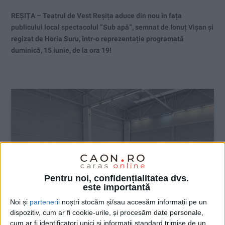
REȘIȚA – Teatrul de Vest Reșița aduce din nou în fața
publicului local spectacolul ”Sub apă”, semnat de Ionuț Vișan și
regizat de Horia Suru, într-o reprezentație programată
duminică, 15 iunie, de la ora 19!
Pentru noi, confidențialitatea dvs.
este importantă
Noi și
parteneri
i noștri stocăm și/sau accesăm informații pe un
dispozitiv, cum ar fi cookie-urile, și procesăm date personale,
cum ar fi identificatori unici și informații standard trimise de un