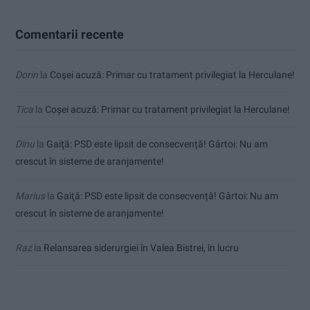
Comentarii recente
Dorin
la
Coșei acuză: Primar cu tratament privilegiat la Herculane!
Tica
la
Coșei acuză: Primar cu tratament privilegiat la Herculane!
Dinu
la
Gaiţă: PSD este lipsit de consecvență! Gârtoi: Nu am
crescut în sisteme de aranjamente!
Marius
la
Gaiţă: PSD este lipsit de consecvență! Gârtoi: Nu am
crescut în sisteme de aranjamente!
Raz
la
Relansarea siderurgiei în Valea Bistrei, în lucru