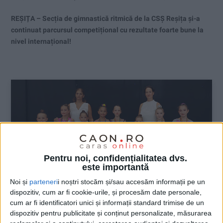
REȘIȚA – Secția de gimnastică ritmică de la CSȘ Reșița și-a
continuat parcursul competițional cu rezultate foarte bune la
nivel internațional!
Pentru noi, confidențialitatea dvs.
este importantă
Noi și
parteneri
i noștri stocăm și/sau accesăm informații pe un
dispozitiv, cum ar fi cookie-urile, și procesăm date personale,
cum ar fi identificatori unici și informații standard trimise de un
dispozitiv pentru publicitate și conținut personalizate, măsurarea
SPORT