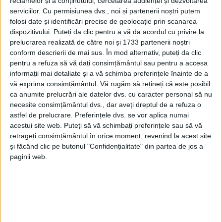
reclamelor și a conținutului, cercetarea audienței și dezvoltarea
serviciilor.
Cu permisiunea dvs., noi și partenerii noștri putem
Gimnastele de la CSȘ Reșița, medalii
folosi date și identificări precise de geolocație prin scanarea
câștigate la Timișoara
dispozitivului. Puteți da clic pentru a vă da acordul cu privire la
prelucrarea realizată de către noi și 1733 partenerii noștri
17 SEPTEMBRIE 2025, 07:44 AM
3 MINUTE DE CITIRE
conform descrierii de mai sus. În mod alternativ, puteți da clic
pentru a refuza să vă dați consimțământul sau pentru a accesa
REȘIȚA – Tinerele sportive de la secția de gimnastică ritmică
informații mai detaliate și a vă schimba preferințele înainte de a
de la CSȘ Reșița au demonstrat talent, ambiție și multă muncă,
vă exprima consimțământul.
Vă rugăm să rețineți că este posibil
reușind să obțină numeroase medalii la diferite categorii și
ca anumite prelucrări ale datelor dvs. cu caracter personal să nu
necesite consimțământul dvs., dar aveți dreptul de a refuza o
probe, la o competiție amicală desfășurată la Timișoara!
astfel de prelucrare. Preferințele dvs. se vor aplica numai
acestui site web. Puteți să vă schimbați preferințele sau să vă
retrageți consimțământul în orice moment, revenind la acest site
și făcând clic pe butonul "Confidențialitate" din partea de jos a
paginii web.