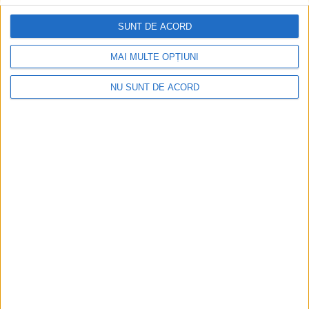
SUNT DE ACORD
MAI MULTE OPȚIUNI
NU SUNT DE ACORD
SPORT
Gimnastele, cinci medalii la Naționalele
Școlare
11 MAI 2023, 08:02 AM
2 MINUTE DE CITIRE
REȘIȚA – Două medalii de argint și trei de bronz au cucerit