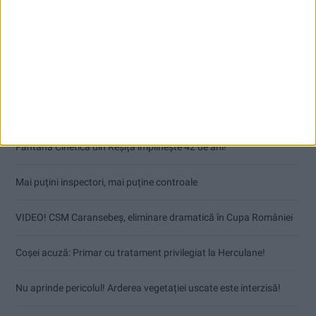
Articole recente
Fântâna Cinetică din Reșița împlinește 42 de ani!
Mai puțini inspectori, mai puține controale
VIDEO! CSM Caransebeș, eliminare dramatică în Cupa României
Coșei acuză: Primar cu tratament privilegiat la Herculane!
Nu aprinde pericolul! Arderea vegetației uscate este interzisă!