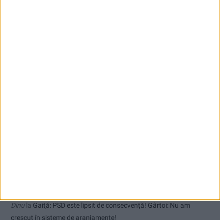
(fără titlu)
Polițist cu brățară de monitorizare la picior! Urmărit penal pentru
abuz în serviciu și hărțuire!
VIDEO! Noi incendii de proporții la Lindenfeld și Valea Bolvașnița
Comentarii recente
Dorin
la
Coșei acuză: Primar cu tratament privilegiat la Herculane!
Tica
la
Coșei acuză: Primar cu tratament privilegiat la Herculane!
Dinu
la
Gaiţă: PSD este lipsit de consecvență! Gârtoi: Nu am
crescut în sisteme de aranjamente!