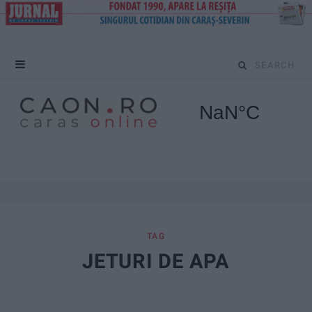
S
e
a
r
c
h
f
TAG
JETURI DE APA
o
r