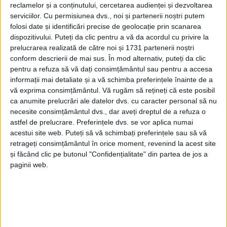
reclamelor și a conținutului, cercetarea audienței și dezvoltarea
CARANSEBEȘ – Când pui la un loc culori, mișcare, sunet, lumină
serviciilor.
Cu permisiunea dvs., noi și partenerii noștri putem
folosi date și identificări precise de geolocație prin scanarea
și apă, totul devine un spectacol. Spectacol pe care Centrul
dispozitivului. Puteți da clic pentru a vă da acordul cu privire la
Civic din Caransebeș îl are de acum, odată cu „reînvierea”
prelucrarea realizată de către noi și 1731 partenerii noștri
fântânii lui Oprea, care a trecut printr-un proces complet de
conform descrierii de mai sus. În mod alternativ, puteți da clic
modernizare în ultima perioadă!
pentru a refuza să vă dați consimțământul sau pentru a accesa
informații mai detaliate și a vă schimba preferințele înainte de a
vă exprima consimțământul.
Vă rugăm să rețineți că este posibil
ca anumite prelucrări ale datelor dvs. cu caracter personal să nu
necesite consimțământul dvs., dar aveți dreptul de a refuza o
astfel de prelucrare. Preferințele dvs. se vor aplica numai
acestui site web. Puteți să vă schimbați preferințele sau să vă
retrageți consimțământul în orice moment, revenind la acest site
și făcând clic pe butonul "Confidențialitate" din partea de jos a
paginii web.