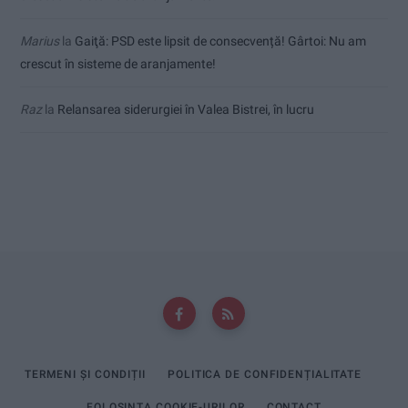
Marius
la
Gaiţă: PSD este lipsit de consecvență! Gârtoi: Nu am
crescut în sisteme de aranjamente!
Raz
la
Relansarea siderurgiei în Valea Bistrei, în lucru
TERMENI ȘI CONDIȚII
POLITICA DE CONFIDENȚIALITATE
FOLOSINȚA COOKIE-URILOR
CONTACT