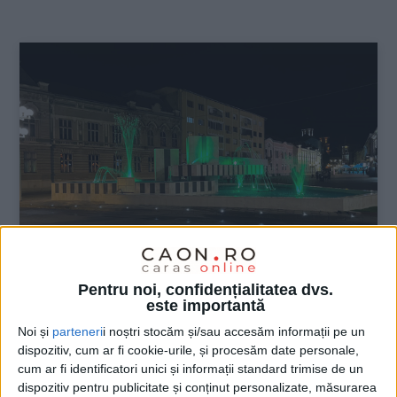
:
Pentru noi, confidențialitatea dvs.
ŞTIRILE JUDEŢULUI CARAŞ-SEVERIN
este importantă
VIDEO! „Fântâna lui Oprea”, un
Noi și
parteneri
i noștri stocăm și/sau accesăm informații pe un
spectacol viu în Centrul Caransebeşului
dispozitiv, cum ar fi cookie-urile, și procesăm date personale,
cum ar fi identificatori unici și informații standard trimise de un
dispozitiv pentru publicitate și conținut personalizate, măsurarea
29 MAI 2023, 03:48 PM
2 MINUTE DE CITIRE