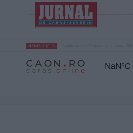
Înainte au fost 44 și-acum au rămas… 50!
ULTIMELE ȘTIRI