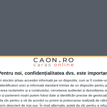
Pentru noi, confidențialitatea dvs. este importa
tri stocăm și/sau accesăm informații pe un dispozitiv, cum ar fi cookie-u
dentificatori unici și informații standard trimise de un dispozitiv pentru p
rea reclamelor și a conținutului, cercetarea audienței și dezvoltarea ser
 și partenerii noștri putem folosi date și identificări precise de geoloca
i da clic pentru a vă da acordul cu privire la prelucrarea realizată de cătr
form descrierii de mai sus. În mod alternativ, puteți da clic pentru a refu