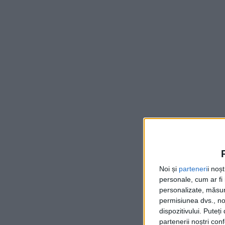
Noi și
parteneri
i noș
personale, cum ar fi i
personalizate, măsura
permisiunea dvs., noi
dispozitivului. Puteț
partenerii noștri con