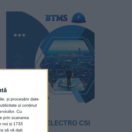
ntă
rile, și procesăm date
ublicitate și conținut
viciilor.
Cu
ție prin scanarea
e noi și 1733
za să vă dați