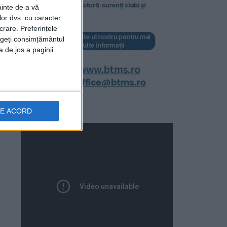
ainte de a vă
lor dvs. cu caracter
crare. Preferințele
rageți consimțământul
a de jos a paginii
DE ACORD