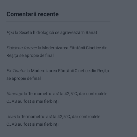
Comentarii recente
Ppa
la
Seceta hidrologică se agravează în Banat
Pojejena forever
la
Modernizarea Fântânii Cinetice din
Reșița se apropie de final
Ex-Tinctor
la
Modernizarea Fântânii Cinetice din Reșița
se apropie de final
Sauvage
la
Termometrul arăta 42,5°C, dar controalele
CJAS au fost și mai fierbinți
Jean
la
Termometrul arăta 42,5°C, dar controalele
CJAS au fost și mai fierbinți