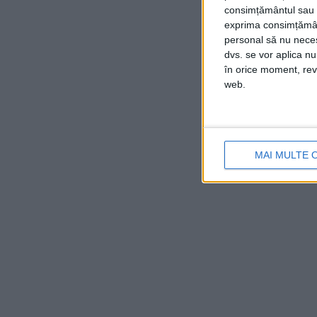
consimțământul sau p
exprima consimțămâ
personal să nu necesi
dvs. se vor aplica n
în orice moment, reve
web.
MAI MULTE 