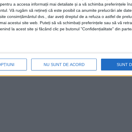
entru a accesa informații mai detaliate și a vă schimba preferințele în
ntul.
Vă rugăm să rețineți că este posibil ca anumite prelucrări ale date
te consimțământul dvs., dar aveți dreptul de a refuza o astfel de prelu
umai acestui site web. Puteți să vă schimbați preferințele sau să vă ret
nind la acest site și făcând clic pe butonul "Confidențialitate" din parte
OPȚIUNI
NU SUNT DE ACORD
SUNT 