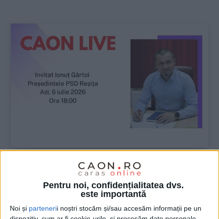
:
ŞTIRILE JUDEŢULUI CARAŞ-SEVERIN
Pentru noi, confidențialitatea dvs.
Preşedintele PSD Reşiţa la CAON LIVE
este importantă
Noi și
parteneri
i noștri stocăm și/sau accesăm informații pe un
6 IULIE 2026, 02:08 PM
1 MINUT DE CITIRE
dispozitiv, cum ar fi cookie-urile, și procesăm date personale,