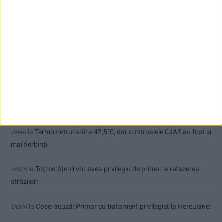
CSM Reșița, primul examen în deplasare! Dorinel Munteanu cere
concentrare totală!
Comentarii recente
Sauvage
la
Termometrul arăta 42,5°C, dar controalele CJAS au
fost și mai fierbinți
Jean
la
Termometrul arăta 42,5°C, dar controalele CJAS au fost și
mai fierbinți
uctm
la
Toți cetățenii vor avea privilegiu de primar la refacerea
străzilor!
Dorin
la
Coșei acuză: Primar cu tratament privilegiat la Herculane!