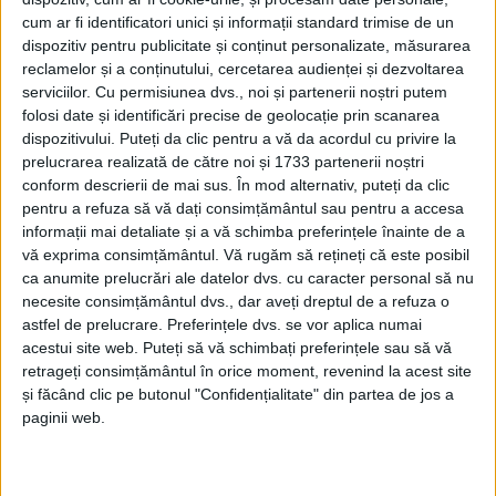
cum ar fi identificatori unici și informații standard trimise de un
REȘIȚA – Cum şi-a propus Ionuţ Gârtoi să
dispozitiv pentru publicitate și conținut personalizate, măsurarea
schimbe imaginea PSD Reşiţa în aşa fel încât
reclamelor și a conținutului, cercetarea audienței și dezvoltarea
serviciilor.
Cu permisiunea dvs., noi și partenerii noștri putem
organizaţia să fie pe placul reşiţenilor?
folosi date și identificări precise de geolocație prin scanarea
Consideră că avea dreptate Cioran când
dispozitivului. Puteți da clic pentru a vă da acordul cu privire la
prelucrarea realizată de către noi și 1733 partenerii noștri
spunea că „România este o ţară în care geniile
conform descrierii de mai sus. În mod alternativ, puteți da clic
mor la margine de drum şi nulităţile ajung
pentru a refuza să vă dați consimțământul sau pentru a accesa
informații mai detaliate și a vă schimba preferințele înainte de a
miniştri“? Deocamdată nu știm, dar ce știm
vă exprima consimțământul.
Vă rugăm să rețineți că este posibil
sigur e că redactorul șef al JCS/Caon, Nina
ca anumite prelucrări ale datelor dvs. cu caracter personal să nu
necesite consimțământul dvs., dar aveți dreptul de a refuza o
Curița, va încerca să afle răspunsul și la
astfel de prelucrare. Preferințele dvs. se vor aplica numai
această întrebare, astăzi de la ora 18:00, la
acestui site web. Puteți să vă schimbați preferințele sau să vă
retrageți consimțământul în orice moment, revenind la acest site
CAON Live!
și făcând clic pe butonul "Confidențialitate" din partea de jos a
paginii web.