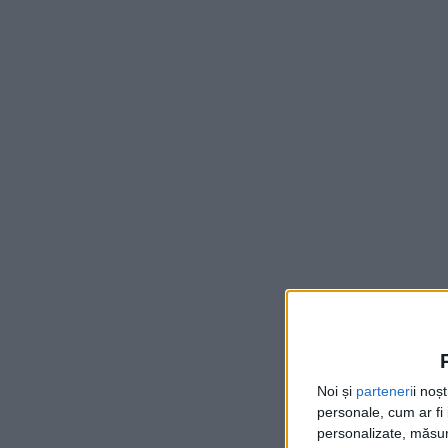
Noi și
parteneri
i noș
personale, cum ar fi i
personalizate, măsura