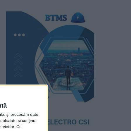
ntă
rile, și procesăm date
ublicitate și conținut
viciilor.
Cu