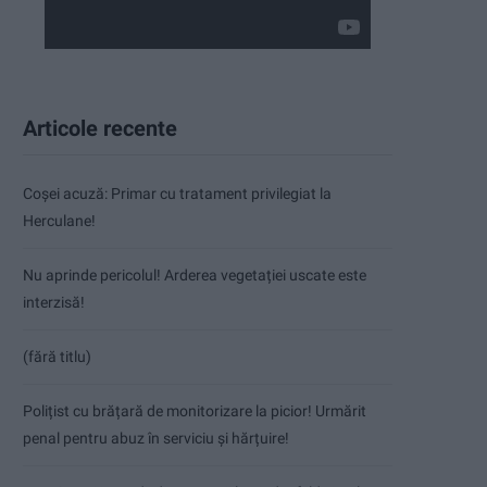
Articole recente
Coșei acuză: Primar cu tratament privilegiat la
Herculane!
Nu aprinde pericolul! Arderea vegetației uscate este
interzisă!
(fără titlu)
Polițist cu brățară de monitorizare la picior! Urmărit
penal pentru abuz în serviciu și hărțuire!