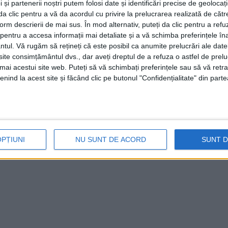
 și partenerii noștri putem folosi date și identificări precise de geoloca
i da clic pentru a vă da acordul cu privire la prelucrarea realizată de cătr
form descrierii de mai sus. În mod alternativ, puteți da clic pentru a refu
entru a accesa informații mai detaliate și a vă schimba preferințele în
ntul.
Vă rugăm să rețineți că este posibil ca anumite prelucrări ale date
te consimțământul dvs., dar aveți dreptul de a refuza o astfel de prelu
umai acestui site web. Puteți să vă schimbați preferințele sau să vă ret
nind la acest site și făcând clic pe butonul "Confidențialitate" din parte
OPȚIUNI
NU SUNT DE ACORD
SUNT 