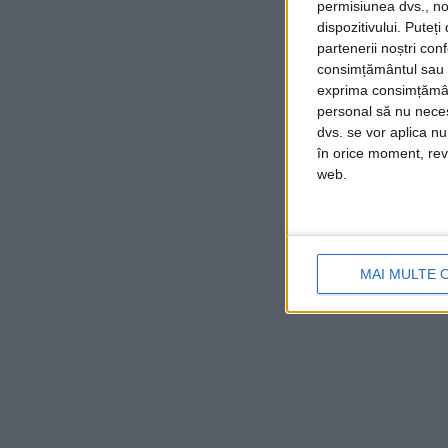
permisiunea dvs., noi
dispozitivului. Puteț
partenerii noștri con
consimțământul sau p
exprima consimțămâ
personal să nu necesi
dvs. se vor aplica n
în orice moment, reve
web.
MAI MULTE 