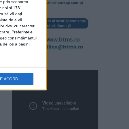
ție prin scanarea
e noi și 1731
za să vă dați
ainte de a vă
lor dvs. cu caracter
crare. Preferințele
rageți consimțământul
a de jos a paginii
DE ACORD