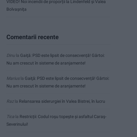
VIDEO! Noi incendii de proporții la Lindenfeld și Valea
Bolvașnița
Comentarii recente
Dinu
la
Gaiţă: PSD este lipsit de consecvență! Gârtoi:
Nu am crescut în sisteme de aranjamente!
Marius
la
Gaiţă: PSD este lipsit de consecvență! Gârtoi:
Nu am crescut în sisteme de aranjamente!
Raz
la
Relansarea siderurgiei în Valea Bistrei, în lucru
Tica
la
Restricții: Codul roșu topește și asfaltul Caraș-
Severinului!