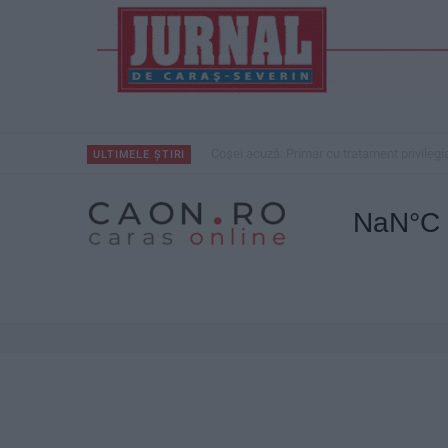
Coșei acuză: Primar cu tratament privilegi
ULTIMELE ȘTIRI