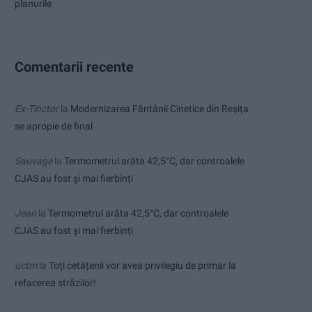
planurile
Comentarii recente
Ex-Tinctor
la
Modernizarea Fântânii Cinetice din Reșița
se apropie de final
Sauvage
la
Termometrul arăta 42,5°C, dar controalele
CJAS au fost și mai fierbinți
Jean
la
Termometrul arăta 42,5°C, dar controalele
CJAS au fost și mai fierbinți
uctm
la
Toți cetățenii vor avea privilegiu de primar la
refacerea străzilor!