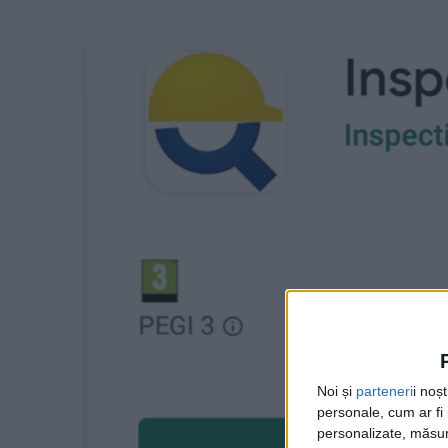
Noi și
parteneri
i noș
personale, cum ar fi i
personalizate, măsura