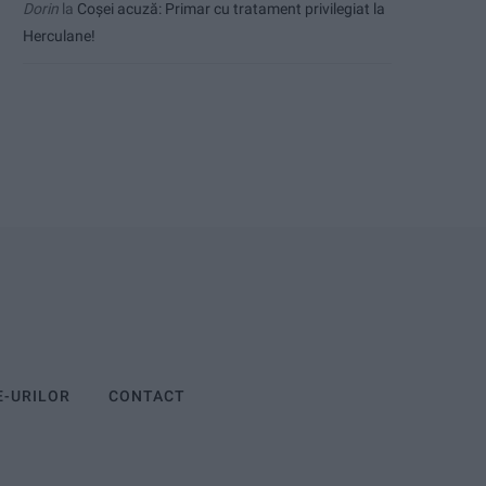
Dorin
la
Coșei acuză: Primar cu tratament privilegiat la
Herculane!
E-URILOR
CONTACT