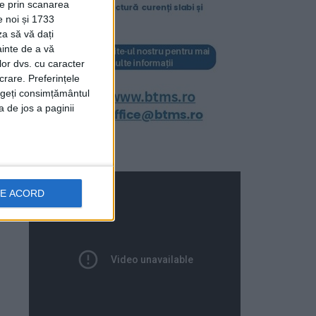
ție prin scanarea
e noi și 1733
za să vă dați
ainte de a vă
lor dvs. cu caracter
crare. Preferințele
rageți consimțământul
a de jos a paginii
DE ACORD