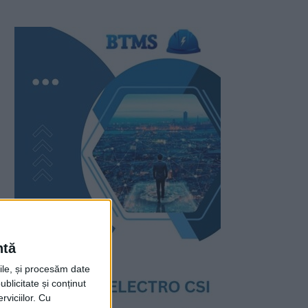
ntă
rile, și procesăm date
ublicitate și conținut
viciilor.
Cu