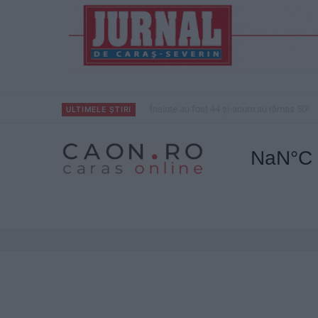
Înainte au fost 44 și-acum au rămas 50!
ULTIMELE ȘTIRI