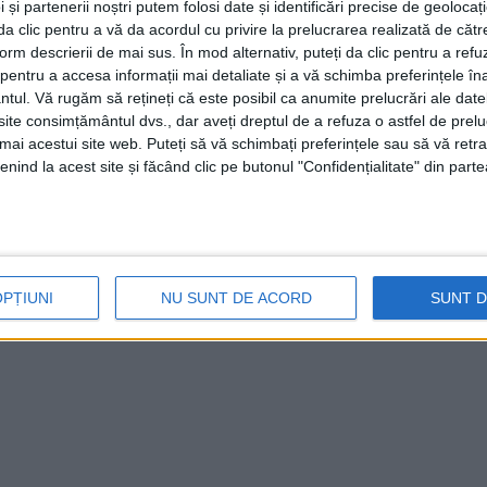
 și partenerii noștri putem folosi date și identificări precise de geoloca
i da clic pentru a vă da acordul cu privire la prelucrarea realizată de cătr
form descrierii de mai sus. În mod alternativ, puteți da clic pentru a refu
entru a accesa informații mai detaliate și a vă schimba preferințele în
ntul.
Vă rugăm să rețineți că este posibil ca anumite prelucrări ale date
te consimțământul dvs., dar aveți dreptul de a refuza o astfel de prelu
umai acestui site web. Puteți să vă schimbați preferințele sau să vă ret
nind la acest site și făcând clic pe butonul "Confidențialitate" din parte
ie pentru zilieri!
E
uncă din Caraş-Severin lansează aplicația mobilă
OPȚIUNI
NU SUNT DE ACORD
SUNT 
ru util angajatorilor care folosesc zilieri în