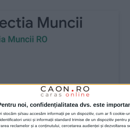
Pentru noi, confidențialitatea dvs. este importa
tri stocăm și/sau accesăm informații pe un dispozitiv, cum ar fi cookie-u
dentificatori unici și informații standard trimise de un dispozitiv pentru p
rea reclamelor și a conținutului, cercetarea audienței și dezvoltarea ser