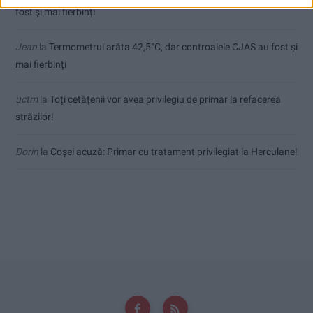
fost și mai fierbinți
Jean
la
Termometrul arăta 42,5°C, dar controalele CJAS au fost și
mai fierbinți
uctm
la
Toți cetățenii vor avea privilegiu de primar la refacerea
străzilor!
Dorin
la
Coșei acuză: Primar cu tratament privilegiat la Herculane!