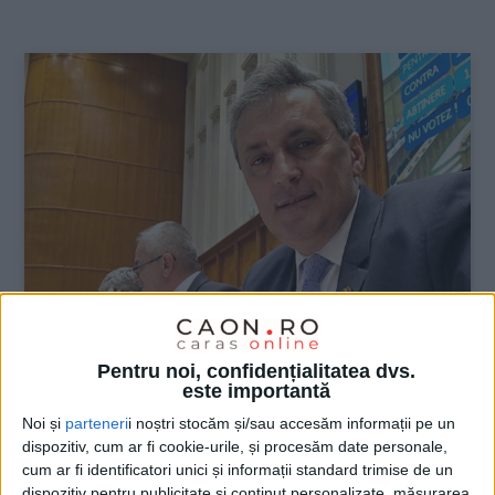
:
Pentru noi, confidențialitatea dvs.
este importantă
ŞTIRILE JUDEŢULUI CARAŞ-SEVERIN
Noi și
parteneri
i noștri stocăm și/sau accesăm informații pe un
dispozitiv, cum ar fi cookie-urile, și procesăm date personale,
Vela a dus „Viața la țară“ în
cum ar fi identificatori unici și informații standard trimise de un
Parlamentul României
dispozitiv pentru publicitate și conținut personalizate, măsurarea