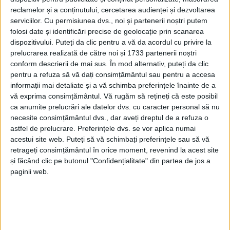
reclamelor și a conținutului, cercetarea audienței și dezvoltarea
serviciilor.
Cu permisiunea dvs., noi și partenerii noștri putem
4 NOIEMBRIE 2025, 05:42 PM
3 MINUTE DE CITIRE
folosi date și identificări precise de geolocație prin scanarea
CARAȘ-SEVERIN – Ne referim la proiectul de lege privind
dispozitivului. Puteți da clic pentru a vă da acordul cu privire la
prelucrarea realizată de către noi și 1733 partenerii noștri
promovarea agroturismului și valorificarea patrimoniului rural
conform descrierii de mai sus. În mod alternativ, puteți da clic
prin programul „Viața la țară“, inițiat de deputatul liberal
pentru a refuza să vă dați consimțământul sau pentru a accesa
cărășean!
informații mai detaliate și a vă schimba preferințele înainte de a
vă exprima consimțământul.
Vă rugăm să rețineți că este posibil
ca anumite prelucrări ale datelor dvs. cu caracter personal să nu
necesite consimțământul dvs., dar aveți dreptul de a refuza o
astfel de prelucrare. Preferințele dvs. se vor aplica numai
acestui site web. Puteți să vă schimbați preferințele sau să vă
retrageți consimțământul în orice moment, revenind la acest site
și făcând clic pe butonul "Confidențialitate" din partea de jos a
paginii web.