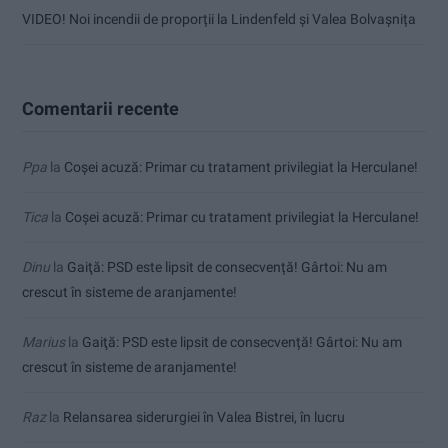
VIDEO! Noi incendii de proporții la Lindenfeld și Valea Bolvașnița
Comentarii recente
Ppa
la
Coșei acuză: Primar cu tratament privilegiat la Herculane!
Tica
la
Coșei acuză: Primar cu tratament privilegiat la Herculane!
Dinu
la
Gaiţă: PSD este lipsit de consecvență! Gârtoi: Nu am
crescut în sisteme de aranjamente!
Marius
la
Gaiţă: PSD este lipsit de consecvență! Gârtoi: Nu am
crescut în sisteme de aranjamente!
Raz
la
Relansarea siderurgiei în Valea Bistrei, în lucru