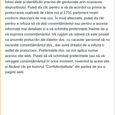
folosi date și identificări precise de geolocație prin scanarea
dispozitivului. Puteți da clic pentru a vă da acordul cu privire la
prelucrarea realizată de către noi și 1731 partenerii noștri
conform descrierii de mai sus. În mod alternativ, puteți da clic
INFORMAŢII (IN)UTILE
pentru a refuza să vă dați consimțământul sau pentru a accesa
informații mai detaliate și a vă schimba preferințele înainte de a
INFORMAȚII (IN)UTILE – 25.07.2025
vă exprima consimțământul.
Vă rugăm să rețineți că este posibil
ca anumite prelucrări ale datelor dvs. cu caracter personal să nu
25 IULIE 2025, 07:57 AM
4 MINUTE DE CITIRE
necesite consimțământul dvs., dar aveți dreptul de a refuza o
astfel de prelucrare. Preferințele dvs. se vor aplica numai
CARAȘ-SEVERIN – Aţi crezut că aţi scăpat de noi? Nu. Doar că
acestui site web. Puteți să vă schimbați preferințele sau să vă
sunt momente în care pamfletul nu îşi are locul sau inspiraţia
retrageți consimțământul în orice moment, revenind la acest site
ne mai și ocoleşte. Însă, zilnic ne parvin informaţii de tot felul.
și făcând clic pe butonul "Confidențialitate" din partea de jos a
paginii web.
Unele nu pot fi dezvoltate astfel încât să iasă articole de ziar.
Altele sunt amuzante, altele chiar inutile. Încercăm să vă mai
plimbăm printre şuşoteli de prin toate domeniile, jocuri de
culise de prin politică. Vrem să le luaţi cu atare, iar dacă vă
supăraţi este problema voastră. Noi vi le oferim pentru că le
ştim şi le scriem pentru că putem! Trataţi-le ca atare, fiţi
bucuroşi că nu le facem articole, iar dacă nu vă amuză sau dacă
nu le înţelegeţi, nu le mai citiţi!