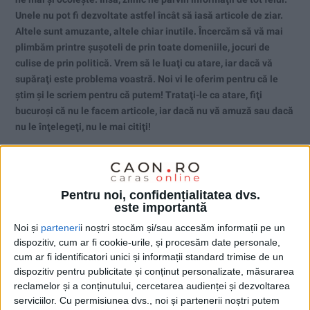
Unele nu pot fi dezvoltate astfel încât să iasă articole de ziar.
Altele sunt amuzante, altele chiar inutile. Încercăm să vă mai
plimbăm printre şuşoteli de prin toate domeniile, jocuri de
culise de prin politică. Vrem să le luaţi cu atare, iar dacă vă
supăraţi este problema voastră. Noi vi le oferim pentru că le
ştim şi le scriem pentru că putem! Trataţi-le ca atare, fiţi
bucuroşi că nu le facem articole, iar dacă nu vă amuză sau dacă
nu le înţelegeţi, nu le mai citiţi!
Pentru noi, confidențialitatea dvs.
este importantă
Noi și
parteneri
i noștri stocăm și/sau accesăm informații pe un
dispozitiv, cum ar fi cookie-urile, și procesăm date personale,
cum ar fi identificatori unici și informații standard trimise de un
dispozitiv pentru publicitate și conținut personalizate, măsurarea
reclamelor și a conținutului, cercetarea audienței și dezvoltarea
serviciilor.
Cu permisiunea dvs., noi și partenerii noștri putem