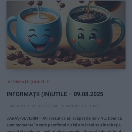
INFORMAŢII (IN)UTILE
INFORMAȚII (IN)UTILE – 09.08.2025
9 AUGUST 2025, 05:37 PM
6 MINUTE DE CITIRE
CARAȘ-SEVERIN – Aţi crezut că aţi scăpat de noi? Nu. Doar că
sunt momente în care pamfletul nu îşi are locul sau inspiraţia
ne mai și ocoleşte. Însă, zilnic ne parvin informaţii de tot felul.