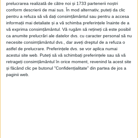
prelucrarea realizată de către noi și 1733 partenerii noștri
Muntele Mic sunt închise
conform descrierii de mai sus. În mod alternativ, puteți da clic
pentru a refuza să vă dați consimțământul sau pentru a accesa
22 NOIEMBRIE 2024, 04:27 PM
1 MINUT DE CITIRE
informații mai detaliate și a vă schimba preferințele înainte de a
vă exprima consimțământul.
Vă rugăm să rețineți că este posibil
CARAŞ-SEVERIN – Azi, între orele 10 şi 16, pompierii cărășeni
ca anumite prelucrări ale datelor dvs. cu caracter personal să nu
au desfășurat 5 misiuni pentru îndepărtarea elementelor de
necesite consimțământul dvs., dar aveți dreptul de a refuza o
acoperiș căzute sau aflate în pericol de cădere, în municipiul
astfel de prelucrare. Preferințele dvs. se vor aplica numai
Caransebeș. Totodată, pompierii au fost solicitați să intervină
acestui site web. Puteți să vă schimbați preferințele sau să vă
pentru îndepărtarea copacilor căzuți pe carosabil, pe DJ 581,
retrageți consimțământul în orice moment, revenind la acest site
și făcând clic pe butonul "Confidențialitate" din partea de jos a
între localitățile Lupac și Goruia, și pe strada Făgărașului din
paginii web.
municipiul Reșița!