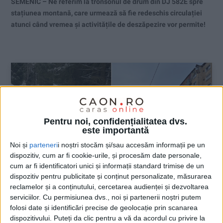
SEMENIC – Ne referim la tronsonul de drum din DJ 582E spre
stațiunea montană, care urmează să fie redeschis circulației
atunci când vremea și activitățile de deszăpezire vor permite!
Pentru noi, confidențialitatea dvs.
este importantă
Noi și
parteneri
i noștri stocăm și/sau accesăm informații pe un
dispozitiv, cum ar fi cookie-urile, și procesăm date personale,
cum ar fi identificatori unici și informații standard trimise de un
dispozitiv pentru publicitate și conținut personalizate, măsurarea
reclamelor și a conținutului, cercetarea audienței și dezvoltarea
serviciilor.
Cu permisiunea dvs., noi și partenerii noștri putem
ŞTIRILE JUDEŢULUI CARAŞ-SEVERIN
folosi date și identificări precise de geolocație prin scanarea
dispozitivului. Puteți da clic pentru a vă da acordul cu privire la
Porţiuni din drumurile spre Semenic şi