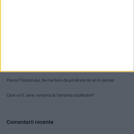
Articole recente
Dorinel Munteanu: Am câștigat prin muncă și implicare totală!
CSM Reșița a rezolvat meciul în două minute și a plecat cu toate
punctele de la Satu Mare
Accident mortal între Reșița și Berzovia! Autoturism și TIR în
flăcări!
Parcul Tricolorului, de mai bine de jumătate de an în șantier
Care va fi, oare, varianta la Varianta ocolitoare?
Comentarii recente