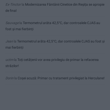
Ex-Tinctor
la
Modernizarea Fântânii Cinetice din Reșița se apropie
de final
Sauvage
la
Termometrul arăta 42,5°C, dar controalele CJAS au
fost și mai fierbinți
Jean
la
Termometrul arăta 42,5°C, dar controalele CJAS au fost și
mai fierbinți
uctm
la
Toți cetățenii vor avea privilegiu de primar la refacerea
străzilor!
Dorin
la
Coșei acuză: Primar cu tratament privilegiat la Herculane!