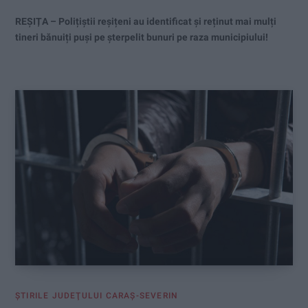
REȘIȚA – Polițiștii reșițeni au identificat și reținut mai mulți
tineri bănuiți puși pe șterpelit bunuri pe raza municipiului!
ŞTIRILE JUDEŢULUI CARAŞ-SEVERIN