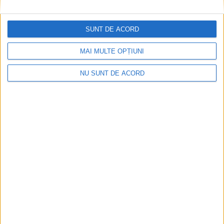
Creșă încă neinaugurată, spartă de hoți
SUNT DE ACORD
15 MAI 2024, 01:43 PM
2 MINUTE DE CITIRE
MAI MULTE OPȚIUNI
MEHADICA – Doi tineri din comuna Mehadica au fost reținuți
pentru distrugere și furt de folosință!
NU SUNT DE ACORD