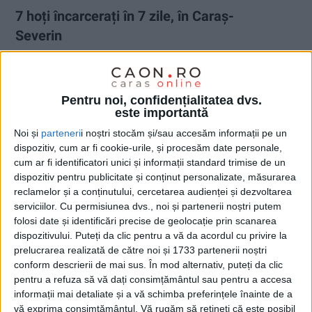
7 hoți încarcerați în 7 zile, în Caraș-
Severin
4 NOIEMBRIE 2025, 01:56 PM
2 MINUTE DE CITIRE
CARAȘ-SEVERIN – Un bilanț care ar trebui să ne dea serios de
Pentru noi, confidențialitatea dvs.
gândit consemnează numărul celor care au fost introduși în
este importantă
Centrul de Reținere și Arestare Preventivă al Poliției județului!
Noi și
parteneri
i noștri stocăm și/sau accesăm informații pe un
dispozitiv, cum ar fi cookie-urile, și procesăm date personale,
cum ar fi identificatori unici și informații standard trimise de un
dispozitiv pentru publicitate și conținut personalizate, măsurarea
reclamelor și a conținutului, cercetarea audienței și dezvoltarea
serviciilor.
Cu permisiunea dvs., noi și partenerii noștri putem
folosi date și identificări precise de geolocație prin scanarea
dispozitivului. Puteți da clic pentru a vă da acordul cu privire la
prelucrarea realizată de către noi și 1733 partenerii noștri
conform descrierii de mai sus. În mod alternativ, puteți da clic
pentru a refuza să vă dați consimțământul sau pentru a accesa
informații mai detaliate și a vă schimba preferințele înainte de a
vă exprima consimțământul.
Vă rugăm să rețineți că este posibil