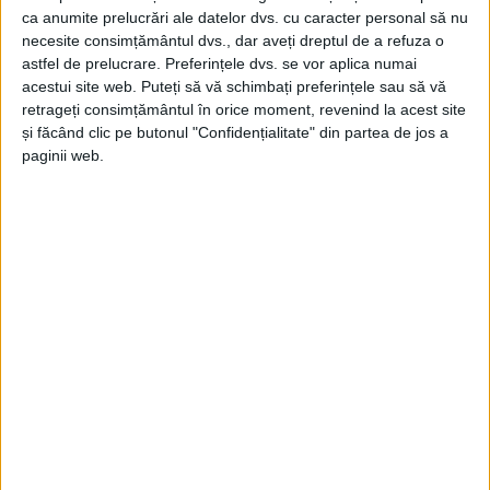
ca anumite prelucrări ale datelor dvs. cu caracter personal să nu
necesite consimțământul dvs., dar aveți dreptul de a refuza o
astfel de prelucrare. Preferințele dvs. se vor aplica numai
acestui site web. Puteți să vă schimbați preferințele sau să vă
ŞTIRILE JUDEŢULUI CARAŞ-SEVERIN
retrageți consimțământul în orice moment, revenind la acest site
și făcând clic pe butonul "Confidențialitate" din partea de jos a
Spărgătorii de supermagazine, pe
paginii web.
jumătate la răcoare
7 OCTOMBRIE 2025, 05:08 PM
2 MINUTE DE CITIRE
REȘIȚA – Doi dintre cei cinci implicați în spargerea a două
magazine aparținând aceluiași lanț, au fost arestați preventiv,
unul este în arest la domiciliu, iar altul a fost pus sub control
judiciar! Furtul a fost comis în 30 septembrie, seara, iar polițiștii
cărășeni precizau că banda era formată din cinci hoți, trei tineri
de 19 și 20 de ani și două femei de 20 și 33 de ani, care au
reușit să fure bunuri de 10.000 de lei din două magazine ale
aceluiași supermarket din Reșița!