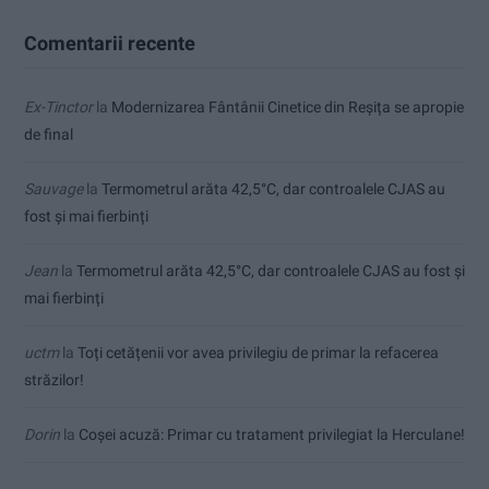
Comentarii recente
Ex-Tinctor
la
Modernizarea Fântânii Cinetice din Reșița se apropie
de final
Sauvage
la
Termometrul arăta 42,5°C, dar controalele CJAS au
fost și mai fierbinți
Jean
la
Termometrul arăta 42,5°C, dar controalele CJAS au fost și
mai fierbinți
uctm
la
Toți cetățenii vor avea privilegiu de primar la refacerea
străzilor!
Dorin
la
Coșei acuză: Primar cu tratament privilegiat la Herculane!