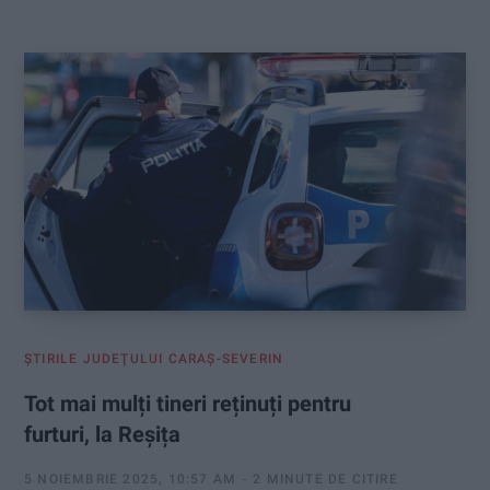
:
ŞTIRILE JUDEŢULUI CARAŞ-SEVERIN
Tot mai mulți tineri reținuți pentru
furturi, la Reșița
5 NOIEMBRIE 2025, 10:57 AM
2 MINUTE DE CITIRE