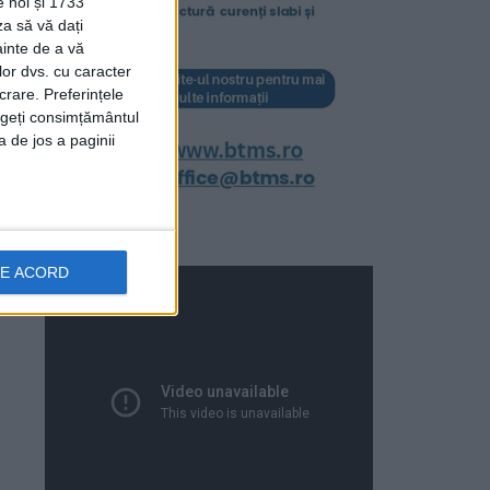
e noi și 1733
za să vă dați
ainte de a vă
lor dvs. cu caracter
crare. Preferințele
rageți consimțământul
a de jos a paginii
DE ACORD