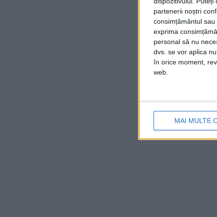
dispozitivului. Puteț
partenerii noștri con
consimțământul sau p
exprima consimțămâ
personal să nu necesi
dvs. se vor aplica n
în orice moment, reve
web.
MAI MULTE 