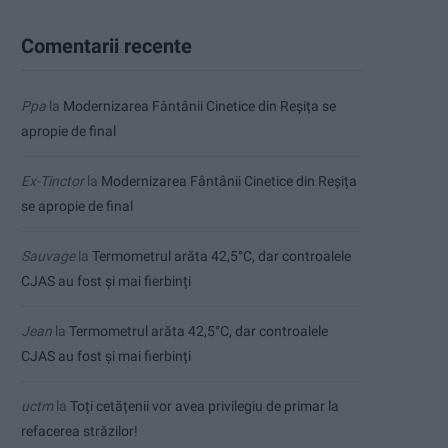
Comentarii recente
Ppa
la
Modernizarea Fântânii Cinetice din Reșița se
apropie de final
Ex-Tinctor
la
Modernizarea Fântânii Cinetice din Reșița
se apropie de final
Sauvage
la
Termometrul arăta 42,5°C, dar controalele
CJAS au fost și mai fierbinți
Jean
la
Termometrul arăta 42,5°C, dar controalele
CJAS au fost și mai fierbinți
uctm
la
Toți cetățenii vor avea privilegiu de primar la
refacerea străzilor!