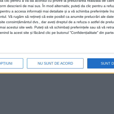
i da clic pentru a vă da acordul cu privire la prelucrarea realizată de cătr
form descrierii de mai sus. În mod alternativ, puteți da clic pentru a refu
entru a accesa informații mai detaliate și a vă schimba preferințele în
ntul.
Vă rugăm să rețineți că este posibil ca anumite prelucrări ale date
te consimțământul dvs., dar aveți dreptul de a refuza o astfel de prelu
umai acestui site web. Puteți să vă schimbați preferințele sau să vă ret
nind la acest site și făcând clic pe butonul "Confidențialitate" din parte
OPȚIUNI
NU SUNT DE ACORD
SUNT 