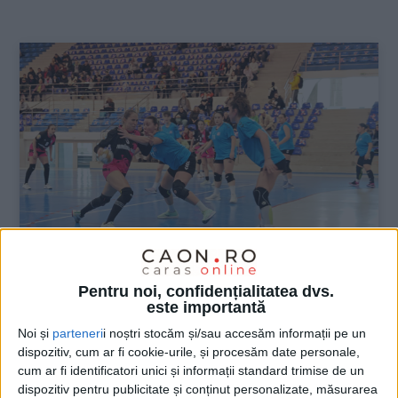
:
Pentru noi, confidențialitatea dvs.
SPORT
este importantă
CSU Reșița, eliminată de CSM Galați
Noi și
parteneri
i noștri stocăm și/sau accesăm informații pe un
din Cupa României
dispozitiv, cum ar fi cookie-urile, și procesăm date personale,
cum ar fi identificatori unici și informații standard trimise de un
dispozitiv pentru publicitate și conținut personalizate, măsurarea
25 IANUARIE 2026, 09:42 AM
3 MINUTE DE CITIRE