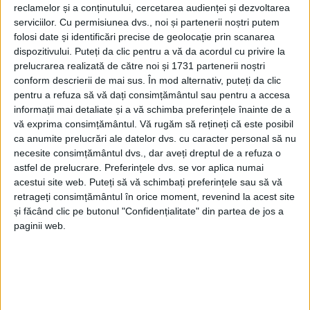
reclamelor și a conținutului, cercetarea audienței și dezvoltarea
REȘIȚA – CSU Reșița a părăsit Cupa României încă din turul 1,
serviciilor.
Cu permisiunea dvs., noi și partenerii noștri putem
folosi date și identificări precise de geolocație prin scanarea
după ce CSM Galați a reușit să se impună sâmbâtă, 24 ianuarie,
dispozitivului. Puteți da clic pentru a vă da acordul cu privire la
cu scorul de 37-24 (20-11) în fața handbalistelor reșițene!
prelucrarea realizată de către noi și 1731 partenerii noștri
conform descrierii de mai sus. În mod alternativ, puteți da clic
pentru a refuza să vă dați consimțământul sau pentru a accesa
informații mai detaliate și a vă schimba preferințele înainte de a
vă exprima consimțământul.
Vă rugăm să rețineți că este posibil
ca anumite prelucrări ale datelor dvs. cu caracter personal să nu
necesite consimțământul dvs., dar aveți dreptul de a refuza o
astfel de prelucrare. Preferințele dvs. se vor aplica numai
acestui site web. Puteți să vă schimbați preferințele sau să vă
retrageți consimțământul în orice moment, revenind la acest site
și făcând clic pe butonul "Confidențialitate" din partea de jos a
paginii web.
ŞTIRILE JUDEŢULUI CARAŞ-SEVERIN