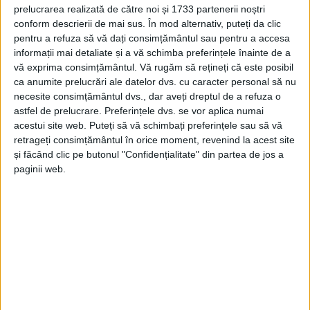
prelucrarea realizată de către noi și 1733 partenerii noștri
ADVERTORIAL. Dădeai o tură prin mall și-ai văzut un ceas Fossil
conform descrierii de mai sus. În mod alternativ, puteți da clic
extraordinar. Era atât de frumos încât aproape l-ai cumpărat pe
pentru a refuza să vă dați consimțământul sau pentru a accesa
informații mai detaliate și a vă schimba preferințele înainte de a
loc. Stai puțin, era ceas Fossil sau ceas Casio? În fine, nu
vă exprima consimțământul.
Vă rugăm să rețineți că este posibil
contează ce marcă era, important este că ți-ar fi venit foarte bine.
ca anumite prelucrări ale datelor dvs. cu caracter personal să nu
Dar oare chiar ți-ar fi venit foarte bine? Începi să ai îndoieli.
necesite consimțământul dvs., dar aveți dreptul de a refuza o
astfel de prelucrare. Preferințele dvs. se vor aplica numai
acestui site web. Puteți să vă schimbați preferințele sau să vă
retrageți consimțământul în orice moment, revenind la acest site
și făcând clic pe butonul "Confidențialitate" din partea de jos a
Arhive
paginii web.
A
r
h
i
v
e