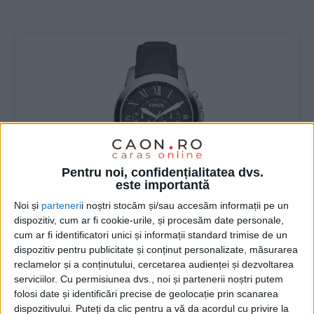
:
Pentru noi, confidențialitatea dvs.
este importantă
Noi și
parteneri
i noștri stocăm și/sau accesăm informații pe un
dispozitiv, cum ar fi cookie-urile, și procesăm date personale,
ŞTIRILE JUDEŢULUI CARAŞ-SEVERIN
cum ar fi identificatori unici și informații standard trimise de un
dispozitiv pentru publicitate și conținut personalizate, măsurarea
Cum îți alegi ceasul de mână perfect
reclamelor și a conținutului, cercetarea audienței și dezvoltarea
pentru tine
serviciilor.
Cu permisiunea dvs., noi și partenerii noștri putem
folosi date și identificări precise de geolocație prin scanarea
10 MARTIE 2023, 04:01 PM
4 MINUTE DE CITIRE
dispozitivului. Puteți da clic pentru a vă da acordul cu privire la