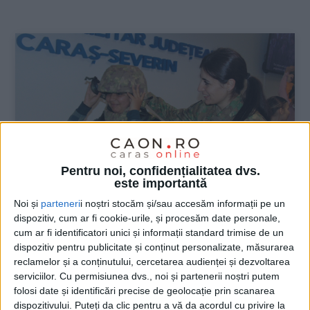
:
Pentru noi, confidențialitatea dvs.
este importantă
Noi și
parteneri
i noștri stocăm și/sau accesăm informații pe un
dispozitiv, cum ar fi cookie-urile, și procesăm date personale,
ŞTIRILE JUDEŢULUI CARAŞ-SEVERIN
cum ar fi identificatori unici și informații standard trimise de un
dispozitiv pentru publicitate și conținut personalizate, măsurarea
Cariera militară, prezentată elevilor
reclamelor și a conținutului, cercetarea audienței și dezvoltarea
serviciilor.
Cu permisiunea dvs., noi și partenerii noștri putem
13 OCTOMBRIE 2022, 04:05 PM
2 MINUTE DE CITIRE
folosi date și identificări precise de geolocație prin scanarea
dispozitivului. Puteți da clic pentru a vă da acordul cu privire la