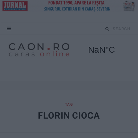
S
e
a
r
c
h
f
TAG
FLORIN CIOCA
o
r