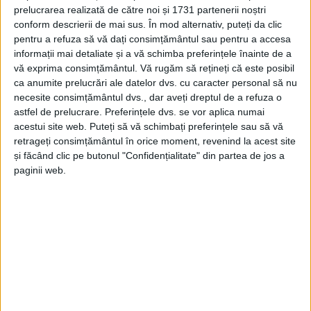
REȘIȚA –
Pentru tinerii participanți azi la Ziua Porților
prelucrarea realizată de către noi și 1731 partenerii noștri
Deschise, vizita la Centrul Militar Județean (CMJ) a reprezentat
conform descrierii de mai sus. În mod alternativ, puteți da clic
un prilej de a se informa cu privire la modul cum pot îmbrăca
pentru a refuza să vă dați consimțământul sau pentru a accesa
haina militară. Evenimentul prefațează Ziua Armatei României,
informații mai detaliate și a vă schimba preferințele înainte de a
sărbătorită pe 25 octombrie!
vă exprima consimțământul.
Vă rugăm să rețineți că este posibil
ca anumite prelucrări ale datelor dvs. cu caracter personal să nu
necesite consimțământul dvs., dar aveți dreptul de a refuza o
astfel de prelucrare. Preferințele dvs. se vor aplica numai
acestui site web. Puteți să vă schimbați preferințele sau să vă
retrageți consimțământul în orice moment, revenind la acest site
Arhive
și făcând clic pe butonul "Confidențialitate" din partea de jos a
paginii web.
A
r
h
i
v
e