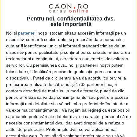
CARAŞ-SEVERIN – Mai puțin cea din cele trei fântâni publice
contaminate din Lupac, în continuare nepotabilă!
Pentru noi, confidențialitatea dvs.
este importantă
Noi și
parteneri
i noștri stocăm și/sau accesăm informații pe un
dispozitiv, cum ar fi cookie-urile, și procesăm date personale,
cum ar fi identificatori unici și informații standard trimise de un
dispozitiv pentru publicitate și conținut personalizate, măsurarea
reclamelor și a conținutului, cercetarea audienței și dezvoltarea
serviciilor.
Cu permisiunea dvs., noi și partenerii noștri putem
folosi date și identificări precise de geolocație prin scanarea
dispozitivului. Puteți da clic pentru a vă da acordul cu privire la
prelucrarea realizată de către noi și 1733 partenerii noștri
conform descrierii de mai sus. În mod alternativ, puteți da clic
pentru a refuza să vă dați consimțământul sau pentru a accesa
informații mai detaliate și a vă schimba preferințele înainte de a
vă exprima consimțământul.
Vă rugăm să rețineți că este posibil
ca anumite prelucrări ale datelor dvs. cu caracter personal să nu
necesite consimțământul dvs., dar aveți dreptul de a refuza o
ŞTIRILE JUDEŢULUI CARAŞ-SEVERIN
astfel de prelucrare. Preferințele dvs. se vor aplica numai
acestui site web. Puteți să vă schimbați preferințele sau să vă