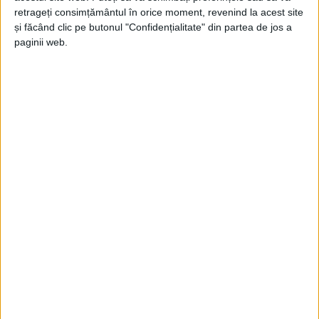
Apa celor patru fântâni din Lupac, tot
retrageți consimțământul în orice moment, revenind la acest site
nepotabilă
și făcând clic pe butonul "Confidențialitate" din partea de jos a
paginii web.
23 AUGUST 2023, 09:17 AM
1 MINUT DE CITIRE
LUPAC – Fântânile publice, afectate în luna iunie de poluarea
accidentală cu levigat, vor fi marcate în continuare cu plăcuţe
de avertisment, deoarece apa acestora este nepotabilă. Este
concluzia la care a ajuns Compartimentul de Igiena Mediului
din cadrul Direcţiei de Sănătate Publică, după analizarea unor
noi probe prelevate de la cele patru fântâni din localitate!