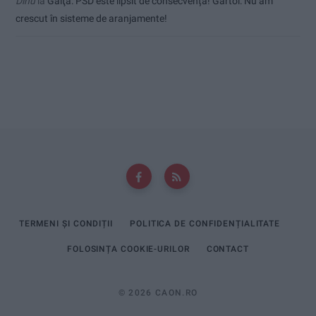
Dinu
la
Gaiţă: PSD este lipsit de consecvență! Gârtoi: Nu am
crescut în sisteme de aranjamente!
TERMENI ȘI CONDIȚII
POLITICA DE CONFIDENȚIALITATE
FOLOSINȚA COOKIE-URILOR
CONTACT
© 2026 CAON.RO