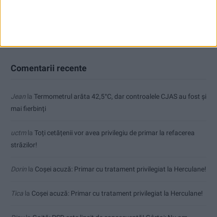
Radio Reșița – Vocea Banatului, de 30 de ani
Toți cetățenii vor avea privilegiu de primar la refacerea străzilor!
Comentarii recente
Jean
la
Termometrul arăta 42,5°C, dar controalele CJAS au fost și
mai fierbinți
uctm
la
Toți cetățenii vor avea privilegiu de primar la refacerea
străzilor!
Dorin
la
Coșei acuză: Primar cu tratament privilegiat la Herculane!
Tica
la
Coșei acuză: Primar cu tratament privilegiat la Herculane!