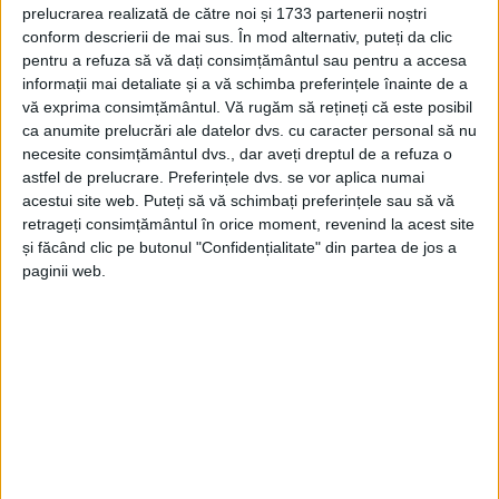
prelucrarea realizată de către noi și 1733 partenerii noștri
CARAȘ-SEVERIN – Odată cu aceasta, întregul portofoliu de 629
conform descrierii de mai sus. În mod alternativ, puteți da clic
MW de energie regenerabilă al Evryo Group din România!
pentru a refuza să vă dați consimțământul sau pentru a accesa
informații mai detaliate și a vă schimba preferințele înainte de a
vă exprima consimțământul.
Vă rugăm să rețineți că este posibil
ca anumite prelucrări ale datelor dvs. cu caracter personal să nu
necesite consimțământul dvs., dar aveți dreptul de a refuza o
astfel de prelucrare. Preferințele dvs. se vor aplica numai
Arhive
acestui site web. Puteți să vă schimbați preferințele sau să vă
retrageți consimțământul în orice moment, revenind la acest site
și făcând clic pe butonul "Confidențialitate" din partea de jos a
A
paginii web.
r
h
i
v
e