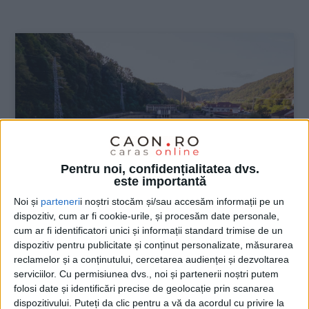
:
Pentru noi, confidențialitatea dvs.
este importantă
Noi și
parteneri
i noștri stocăm și/sau accesăm informații pe un
dispozitiv, cum ar fi cookie-urile, și procesăm date personale,
ŞTIRILE JUDEŢULUI CARAŞ-SEVERIN
cum ar fi identificatori unici și informații standard trimise de un
dispozitiv pentru publicitate și conținut personalizate, măsurarea
PPC a finalizat achiziția TMK
reclamelor și a conținutului, cercetarea audienței și dezvoltarea
Hydroenergy Power
serviciilor.
Cu permisiunea dvs., noi și partenerii noștri putem
folosi date și identificări precise de geolocație prin scanarea
22 NOIEMBRIE 2024, 10:15 AM
2 MINUTE DE CITIRE
dispozitivului. Puteți da clic pentru a vă da acordul cu privire la