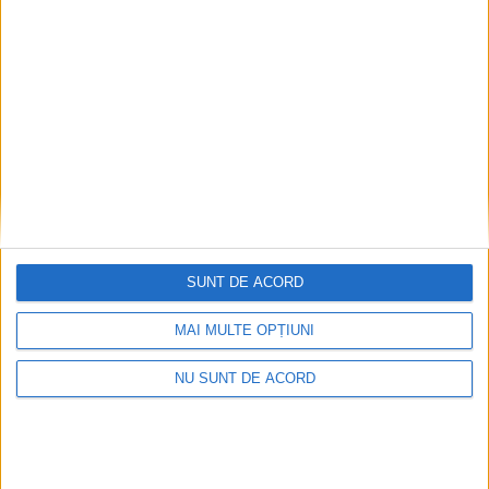
27 MARTIE 2025, 05:29 PM
2 MINUTE DE CITIRE
BOZOVICI – Un proiect medical de amploare prinde contur în
comuna Bozovici, unde primarul Adrian Stoicu a anunțat
finalizarea achiziției echipamentelor pentru un ambulatoriu
nou!
SUNT DE ACORD
MAI MULTE OPȚIUNI
NU SUNT DE ACORD