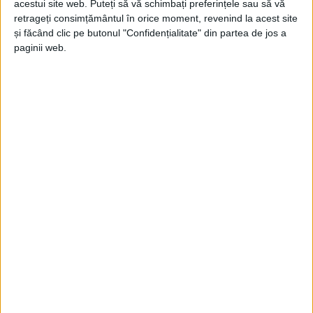
acestui site web. Puteți să vă schimbați preferințele sau să vă
retrageți consimțământul în orice moment, revenind la acest site
și făcând clic pe butonul "Confidențialitate" din partea de jos a
paginii web.
ŞTIRILE JUDEŢULUI CARAŞ-SEVERIN
Echipamente de ultimă generație
pentru Spitalul Județean
4 FEBRUARIE 2026, 04:54 PM
1 MINUT DE CITIRE
CARAȘ-SEVERIN – Administrația judeţeană le achiziționează
printr-un proiect cu finanțare europeană de 4,4 milioane de lei.
Investițiile realizate prin Consiliul Județean Caraș-Severin
vizează dotarea cu echipamente performante a Laboratorului