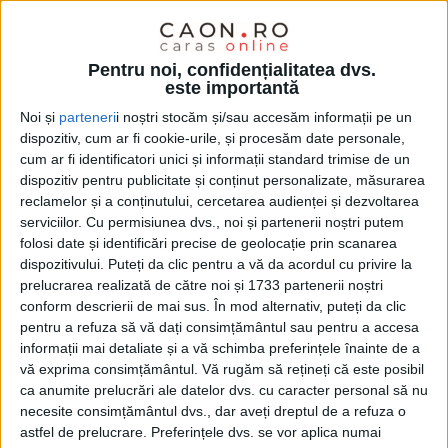
Pentru noi, confidențialitatea dvs.
este importantă
Noi și
parteneri
i noștri stocăm și/sau accesăm informații pe un
dispozitiv, cum ar fi cookie-urile, și procesăm date personale,
cum ar fi identificatori unici și informații standard trimise de un
UNCATEGORIZED
dispozitiv pentru publicitate și conținut personalizate, măsurarea
reclamelor și a conținutului, cercetarea audienței și dezvoltarea
COMUNICAT DE PRESĂ MARAND
serviciilor.
Cu permisiunea dvs., noi și partenerii noștri putem
DESIGN & PRINT HOUSE SHOP
folosi date și identificări precise de geolocație prin scanarea
dispozitivului. Puteți da clic pentru a vă da acordul cu privire la
20 MARTIE 2026, 11:15 AM
1 MINUT DE CITIRE
prelucrarea realizată de către noi și 1733 partenerii noștri
conform descrierii de mai sus. În mod alternativ, puteți da clic
pentru a refuza să vă dați consimțământul sau pentru a accesa
informații mai detaliate și a vă schimba preferințele înainte de a
vă exprima consimțământul.
Vă rugăm să rețineți că este posibil
ca anumite prelucrări ale datelor dvs. cu caracter personal să nu
necesite consimțământul dvs., dar aveți dreptul de a refuza o
astfel de prelucrare. Preferințele dvs. se vor aplica numai