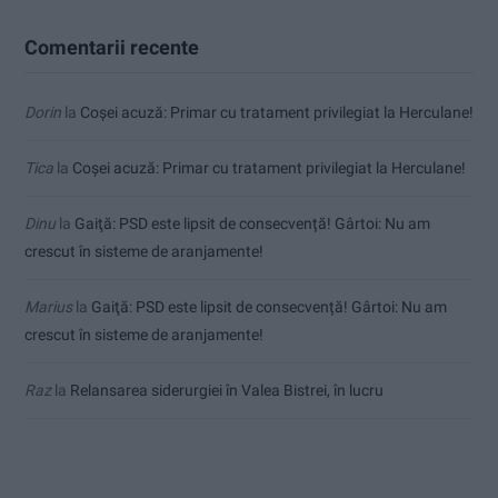
Comentarii recente
Dorin
la
Coșei acuză: Primar cu tratament privilegiat la Herculane!
Tica
la
Coșei acuză: Primar cu tratament privilegiat la Herculane!
Dinu
la
Gaiţă: PSD este lipsit de consecvență! Gârtoi: Nu am
crescut în sisteme de aranjamente!
Marius
la
Gaiţă: PSD este lipsit de consecvență! Gârtoi: Nu am
crescut în sisteme de aranjamente!
Raz
la
Relansarea siderurgiei în Valea Bistrei, în lucru