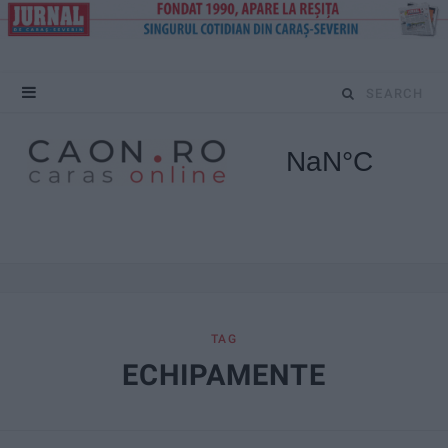
S
e
a
r
c
h
f
TAG
ECHIPAMENTE
o
r