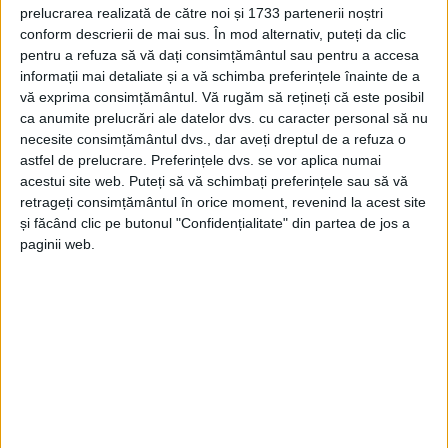
prelucrarea realizată de către noi și 1733 partenerii noștri
MUNTELE MIC – Se anunță vreme frumoasă, soare și condiții
conform descrierii de mai sus. În mod alternativ, puteți da clic
excelente de schi tot weekendul, așa că cei de la weSKI vă
pentru a refuza să vă dați consimțământul sau pentru a accesa
informații mai detaliate și a vă schimba preferințele înainte de a
așteaptă pe Muntele Mic. Mai ales că, potrivit acestora, sunt
vă exprima consimțământul.
Vă rugăm să rețineți că este posibil
șanse ca acest weekend să fie (probabil) ultimul cu condiții
ca anumite prelucrări ale datelor dvs. cu caracter personal să nu
bune de schi, din acest sezon de iarnă!
necesite consimțământul dvs., dar aveți dreptul de a refuza o
astfel de prelucrare. Preferințele dvs. se vor aplica numai
acestui site web. Puteți să vă schimbați preferințele sau să vă
retrageți consimțământul în orice moment, revenind la acest site
și făcând clic pe butonul "Confidențialitate" din partea de jos a
Arhive
paginii web.
A
r
h
i
v
e