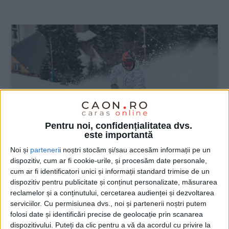
:
Pentru noi, confidențialitatea dvs.
este importantă
Noi și
parteneri
i noștri stocăm și/sau accesăm informații pe un
dispozitiv, cum ar fi cookie-urile, și procesăm date personale,
ŞTIRILE JUDEŢULUI CARAŞ-SEVERIN
cum ar fi identificatori unici și informații standard trimise de un
dispozitiv pentru publicitate și conținut personalizate, măsurarea
În weekend, profitaţi de munte, zăpadă
reclamelor și a conținutului, cercetarea audienței și dezvoltarea
şi tot ce vă oferă weSKI!
serviciilor.
Cu permisiunea dvs., noi și partenerii noștri putem
folosi date și identificări precise de geolocație prin scanarea
16 MARTIE 2023, 01:33 PM
1 MINUT DE CITIRE
dispozitivului. Puteți da clic pentru a vă da acordul cu privire la