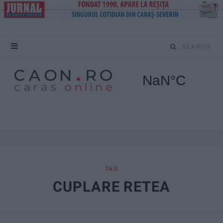
S
e
a
r
c
h
f
TAG
CUPLARE RETEA
o
r