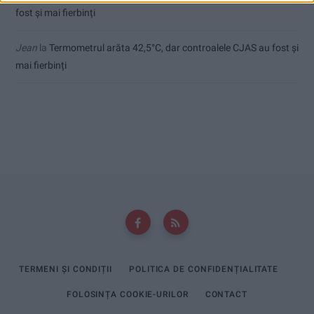
fost și mai fierbinți
Jean
la
Termometrul arăta 42,5°C, dar controalele CJAS au fost și
mai fierbinți
TERMENI ȘI CONDIȚII
POLITICA DE CONFIDENȚIALITATE
FOLOSINȚA COOKIE-URILOR
CONTACT