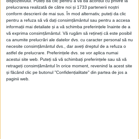
dispozitivului. Puteți da clic pentru a vă da acordul cu privire la
prelucrarea realizată de către noi și 1733 partenerii noștri
conform descrierii de mai sus. În mod alternativ, puteți da clic
pentru a refuza să vă dați consimțământul sau pentru a accesa
informații mai detaliate și a vă schimba preferințele înainte de a
UNCATEGORIZED
vă exprima consimțământul.
Vă rugăm să rețineți că este posibil
ca anumite prelucrări ale datelor dvs. cu caracter personal să nu
27 AUGUST 2025, 08:05 AM
1 MINUT DE CITIRE
necesite consimțământul dvs., dar aveți dreptul de a refuza o
astfel de prelucrare. Preferințele dvs. se vor aplica numai
acestui site web. Puteți să vă schimbați preferințele sau să vă
retrageți consimțământul în orice moment, revenind la acest site
și făcând clic pe butonul "Confidențialitate" din partea de jos a
paginii web.
Arhive
A
r
h
i