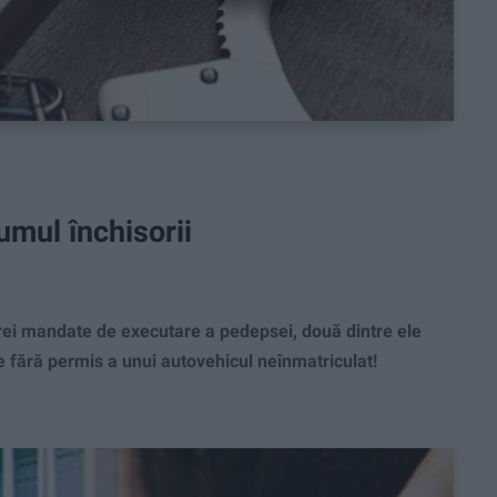
umul închisorii
trei mandate de executare a pedepsei, două dintre ele
e fără permis a unui autovehicul neînmatriculat!