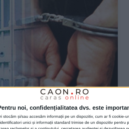
Pentru noi, confidențialitatea dvs. este importa
tri stocăm și/sau accesăm informații pe un dispozitiv, cum ar fi cookie-u
dentificatori unici și informații standard trimise de un dispozitiv pentru p
rea reclamelor și a conținutului, cercetarea audienței și dezvoltarea ser