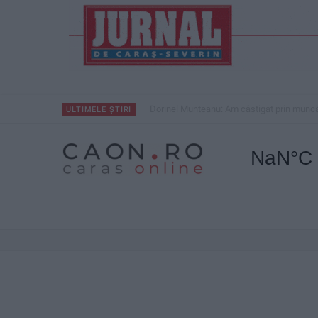
Dorinel Munteanu: Am câștigat prin muncă 
ULTIMELE ȘTIRI