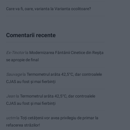
Care va fi, oare, varianta la Varianta ocolitoare?
Comentarii recente
Ex-Tinctor
la
Modernizarea Fântânii Cinetice din Reșița
se apropie de final
Sauvage
la
Termometrul arăta 42,5°C, dar controalele
CJAS au fost și mai fierbinți
Jean
la
Termometrul arăta 42,5°C, dar controalele
CJAS au fost și mai fierbinți
uctm
la
Toți cetățenii vor avea privilegiu de primar la
refacerea străzilor!