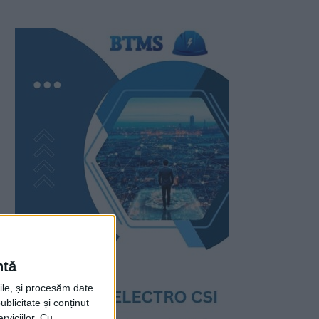
ntă
rile, și procesăm date
ublicitate și conținut
viciilor.
Cu