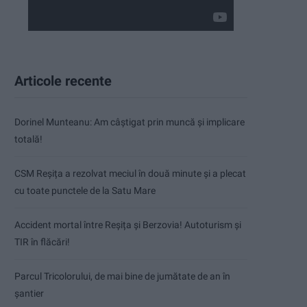
Articole recente
Dorinel Munteanu: Am câștigat prin muncă și implicare
totală!
CSM Reșița a rezolvat meciul în două minute și a plecat
cu toate punctele de la Satu Mare
Accident mortal între Reșița și Berzovia! Autoturism și
TIR în flăcări!
Parcul Tricolorului, de mai bine de jumătate de an în
șantier