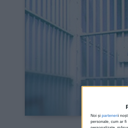
Noi și
parteneri
i noș
personale, cum ar fi i
personalizate, măsura