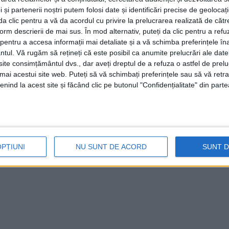
 și partenerii noștri putem folosi date și identificări precise de geoloca
i da clic pentru a vă da acordul cu privire la prelucrarea realizată de cătr
ier rutier
form descrierii de mai sus. În mod alternativ, puteți da clic pentru a refu
entru a accesa informații mai detaliate și a vă schimba preferințele în
ntul.
Vă rugăm să rețineți că este posibil ca anumite prelucrări ale date
E
te consimțământul dvs., dar aveți dreptul de a refuza o astfel de prelu
umai acestui site web. Puteți să vă schimbați preferințele sau să vă ret
de conducere suspendat sau că a băut ceva alcool.
nind la acest site și făcând clic pe butonul "Confidențialitate" din parte
ire, n-au fost victime, ci doar pagube materiale. A
m, cărăşeanul din Teregova dă socoteală!
OPȚIUNI
NU SUNT DE ACORD
SUNT 