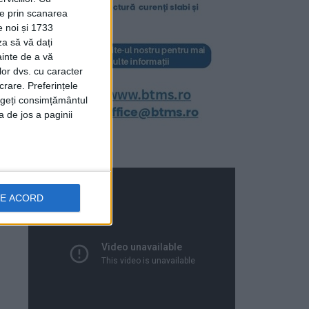
ție prin scanarea
e noi și 1733
za să vă dați
ainte de a vă
lor dvs. cu caracter
crare. Preferințele
rageți consimțământul
a de jos a paginii
DE ACORD