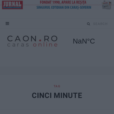
S
e
a
r
c
h
f
TAG
CINCI MINUTE
o
r