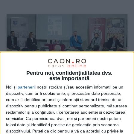
:
Pentru noi, confidențialitatea dvs.
este importantă
Noi și
parteneri
i noștri stocăm și/sau accesăm informații pe un
dispozitiv, cum ar fi cookie-urile, și procesăm date personale,
ŞTIRILE JUDEŢULUI CARAŞ-SEVERIN
cum ar fi identificatori unici și informații standard trimise de un
dispozitiv pentru publicitate și conținut personalizate, măsurarea
Cea mai frumoasă poveste, cu Adrian
reclamelor și a conținutului, cercetarea audienței și dezvoltarea
Cioroianu
serviciilor.
Cu permisiunea dvs., noi și partenerii noștri putem
folosi date și identificări precise de geolocație prin scanarea
dispozitivului. Puteți da clic pentru a vă da acordul cu privire la
21 NOIEMBRIE 2022, 10:21 AM
2 MINUTE DE CITIRE