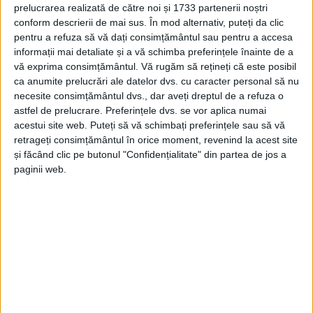
prelucrarea realizată de către noi și 1733 partenerii noștri
REȘIȚA – „Cinci minute de istorie” cu cel puțin un episod
conform descrierii de mai sus. În mod alternativ, puteți da clic
pentru a refuza să vă dați consimțământul sau pentru a accesa
dedicat Reșiței, în planurile istoricului. Pentru că fiecare oraș
informații mai detaliate și a vă schimba preferințele înainte de a
are poveștile lui!
vă exprima consimțământul.
Vă rugăm să rețineți că este posibil
ca anumite prelucrări ale datelor dvs. cu caracter personal să nu
necesite consimțământul dvs., dar aveți dreptul de a refuza o
astfel de prelucrare. Preferințele dvs. se vor aplica numai
acestui site web. Puteți să vă schimbați preferințele sau să vă
Arhive
retrageți consimțământul în orice moment, revenind la acest site
și făcând clic pe butonul "Confidențialitate" din partea de jos a
paginii web.
A
r
h
i
v
e