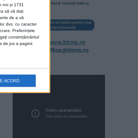
e noi și 1731
za să vă dați
ainte de a vă
lor dvs. cu caracter
crare. Preferințele
rageți consimțământul
a de jos a paginii
DE ACORD