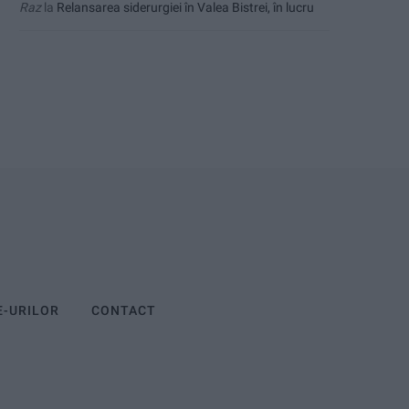
Raz
la
Relansarea siderurgiei în Valea Bistrei, în lucru
E-URILOR
CONTACT