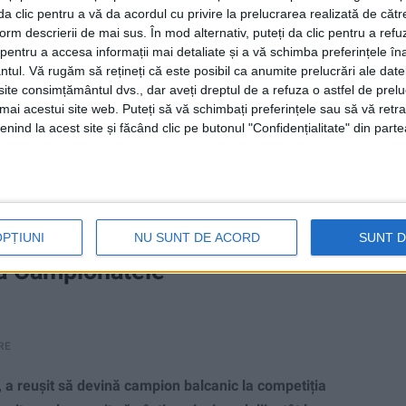
i da clic pentru a vă da acordul cu privire la prelucrarea realizată de cătr
form descrierii de mai sus. În mod alternativ, puteți da clic pentru a refu
entru a accesa informații mai detaliate și a vă schimba preferințele în
ntul.
Vă rugăm să rețineți că este posibil ca anumite prelucrări ale date
te consimțământul dvs., dar aveți dreptul de a refuza o astfel de prelu
umai acestui site web. Puteți să vă schimbați preferințele sau să vă ret
nind la acest site și făcând clic pe butonul "Confidențialitate" din parte
OPȚIUNI
NU SUNT DE ACORD
SUNT 
 la Campionatele
RE
, a reușit să devină campion balcanic la competiția