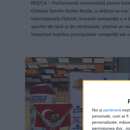
REȘIȚA – Performanță remarcabilă pentru înotul
Clubului Sportiv Scolar Reșița, a obținut nu mai 
Internaționale Flykick! Această competiție s-a 
sportivi din țară și din străinătate, oferind un ni
important înaintea principalelor competiții ale s
Noi și
parteneri
i noș
personale, cum ar fi i
personalizate, măsura
permisiunea dvs., noi