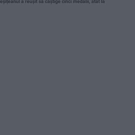
eșițeanul a reușit să câștige cinci medalii, atât la