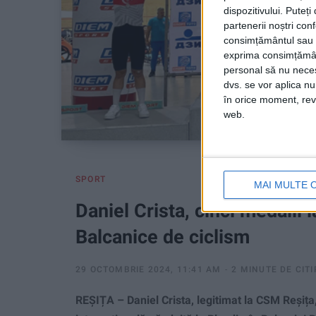
dispozitivului. Puteț
partenerii noștri con
consimțământul sau p
exprima consimțămâ
personal să nu necesi
dvs. se vor aplica n
în orice moment, reve
web.
SPORT
MAI MULTE 
Daniel Crista, cinci medalii
Balcanice de ciclism
29 OCTOMBRIE 2024, 11:41 AM
2 MINUTE DE CITI
REȘIȚA – Daniel Crista, legitimat la CSM Reșița