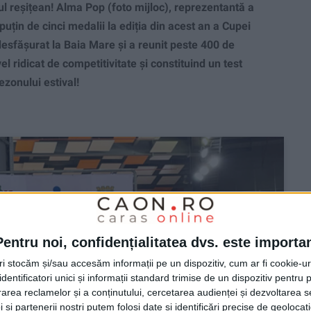
 reșițean! Alma Pop (foto mijloc), reprezentantă a
puțin de cinci medalii la ediția din acest an a Cupei
desfășurat la Baia Mare și a reunit peste 400 de
vel ridicat de competitivitate și constituind un test
ezonului estival!
Pentru noi, confidențialitatea dvs. este importa
tri stocăm și/sau accesăm informații pe un dispozitiv, cum ar fi cookie-u
dentificatori unici și informații standard trimise de un dispozitiv pentru p
rea reclamelor și a conținutului, cercetarea audienței și dezvoltarea ser
 și partenerii noștri putem folosi date și identificări precise de geoloca