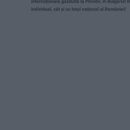
internațională găzduită la Plovdiv, în Bulgaria! R
individual, cât și cu lotul național al României!