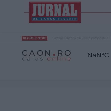
Fântâna Cinetică din Reșița împlinește 42 
ULTIMELE ȘTIRI