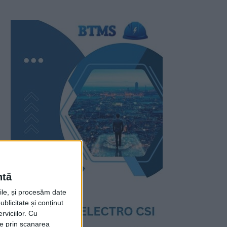
ntă
rile, și procesăm date
ublicitate și conținut
viciilor.
Cu
ție prin scanarea