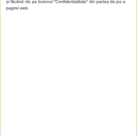
și făcând clic pe butonul "Confidențialitate" din partea de jos a
paginii web.
ŞTIRILE JUDEŢULUI CARAŞ-SEVERIN
Muzeul primește atenție după 38 de ani
15 IANUARIE 2025, 10:06 AM
2 MINUTE DE CITIRE
REȘIȚA – Marți, 14 ianuarie, a avut loc predarea
amplasamentului către constructor pentru demararea lucrărilor
de renovare energetică a Muzeului Banatului Montan!