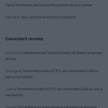
Parcul Tricolorului, de mai bine de jumătate de an în șantier
Care va fi, oare, varianta la Varianta ocolitoare?
Comentarii recente
Ex-Tinctor
la
Modernizarea Fântânii Cinetice din Reșița se apropie
de final
Sauvage
la
Termometrul arăta 42,5°C, dar controalele CJAS au
fost și mai fierbinți
Jean
la
Termometrul arăta 42,5°C, dar controalele CJAS au fost și
mai fierbinți
uctm
la
Toți cetățenii vor avea privilegiu de primar la refacerea