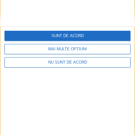
SUNT DE ACORD
MAI MULTE OPȚIUNI
UNCATEGORIZED
NU SUNT DE ACORD
CHRIS SKETCH ART ANGAJEAZĂ
13 IANUARIE 2022, 07:08 PM
1 MINUT DE CITIRE