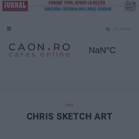
S
e
a
r
c
h
f
TAG
CHRIS SKETCH ART
o
r