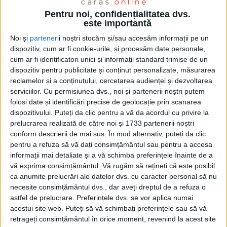
Pentru noi, confidențialitatea dvs.
este importantă
Noi și
parteneri
i noștri stocăm și/sau accesăm informații pe un
dispozitiv, cum ar fi cookie-urile, și procesăm date personale,
cum ar fi identificatori unici și informații standard trimise de un
UNCATEGORIZED
dispozitiv pentru publicitate și conținut personalizate, măsurarea
reclamelor și a conținutului, cercetarea audienței și dezvoltarea
28 IANUARIE 2025, 11:52 AM
1 MINUT DE CITIRE
serviciilor.
Cu permisiunea dvs., noi și partenerii noștri putem
folosi date și identificări precise de geolocație prin scanarea
dispozitivului. Puteți da clic pentru a vă da acordul cu privire la
prelucrarea realizată de către noi și 1733 partenerii noștri
conform descrierii de mai sus. În mod alternativ, puteți da clic
pentru a refuza să vă dați consimțământul sau pentru a accesa
informații mai detaliate și a vă schimba preferințele înainte de a
vă exprima consimțământul.
Vă rugăm să rețineți că este posibil
ca anumite prelucrări ale datelor dvs. cu caracter personal să nu
necesite consimțământul dvs., dar aveți dreptul de a refuza o
astfel de prelucrare. Preferințele dvs. se vor aplica numai
acestui site web. Puteți să vă schimbați preferințele sau să vă
retrageți consimțământul în orice moment, revenind la acest site