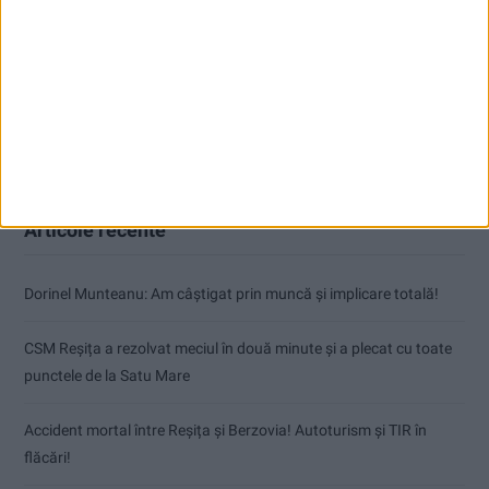
Articole recente
Dorinel Munteanu: Am câștigat prin muncă și implicare totală!
CSM Reșița a rezolvat meciul în două minute și a plecat cu toate
punctele de la Satu Mare
Accident mortal între Reșița și Berzovia! Autoturism și TIR în
flăcări!