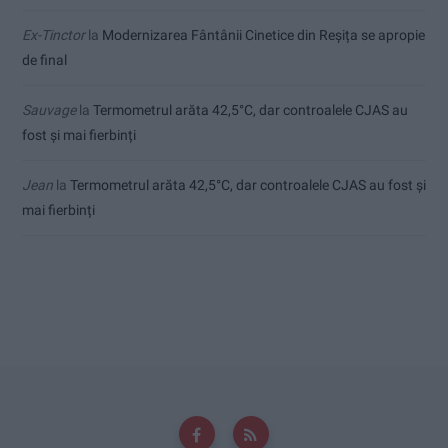
Ex-Tinctor
la
Modernizarea Fântânii Cinetice din Reșița se apropie
de final
Sauvage
la
Termometrul arăta 42,5°C, dar controalele CJAS au
fost și mai fierbinți
Jean
la
Termometrul arăta 42,5°C, dar controalele CJAS au fost și
mai fierbinți