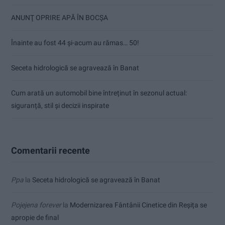
ANUNŢ OPRIRE APĂ ÎN BOCȘA
Înainte au fost 44 și-acum au rămas… 50!
Seceta hidrologică se agravează în Banat
Cum arată un automobil bine întreținut în sezonul actual:
siguranță, stil și decizii inspirate
Comentarii recente
Ppa
la
Seceta hidrologică se agravează în Banat
Pojejena forever
la
Modernizarea Fântânii Cinetice din Reșița se
apropie de final