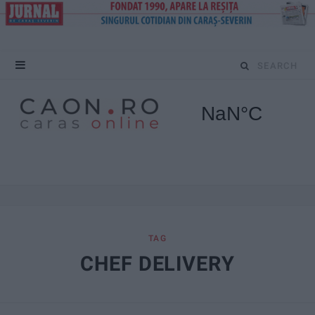
S
e
a
r
c
h
f
TAG
CHEF DELIVERY
o
r