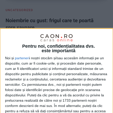
UNCATEGORIZED
Noiembrie cu gust: frigul care te poartă
spre savoare
27 NOIEMBRIE 2025, 09:30 AM
3 MINUTE DE CITIRE
Pentru noi, confidențialitatea dvs.
ADVERTORIAL. Noiembrie nu este doar o lună a ploii și
este importantă
a zilelor cenușii. Este luna în care mirosul mâncării
Noi și
parteneri
i noștri stocăm și/sau accesăm informații pe un
bune devine mai intens, când frigul ne împinge spre
dispozitiv, cum ar fi cookie-urile, și procesăm date personale,
cum ar fi identificatori unici și informații standard trimise de un
confort și răsfăț culinar. Este momentul în care mesele
dispozitiv pentru publicitate și conținut personalizate, măsurarea
devin mici refugii, iar fiecare fel de mâncare pare să
reclamelor și a conținutului, cercetarea audienței și dezvoltarea
îmbrățișeze sufletul.
serviciilor.
Cu permisiunea dvs., noi și partenerii noștri putem
folosi date și identificări precise de geolocație prin scanarea
dispozitivului. Puteți da clic pentru a vă da acordul cu privire la
prelucrarea realizată de către noi și 1733 partenerii noștri
conform descrierii de mai sus. În mod alternativ, puteți da clic
pentru a refuza să vă dați consimțământul sau pentru a accesa