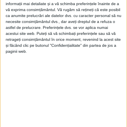
informații mai detaliate și a vă schimba preferințele înainte de a
vă exprima consimțământul.
Vă rugăm să rețineți că este posibil
ca anumite prelucrări ale datelor dvs. cu caracter personal să nu
necesite consimțământul dvs., dar aveți dreptul de a refuza o
astfel de prelucrare. Preferințele dvs. se vor aplica numai
acestui site web. Puteți să vă schimbați preferințele sau să vă
retrageți consimțământul în orice moment, revenind la acest site
și făcând clic pe butonul "Confidențialitate" din partea de jos a
paginii web.
UNCATEGORIZED
Chef Delivery: 5 preparate care îți
aprind papilele gustative!
22 SEPTEMBRIE 2025, 03:54 PM
2 MINUTE DE CITIRE
ADVERTORIAL. Când vine vorba de mâncare, nu e loc de
compromisuri. Chef Delivery știe că un preparat bun nu