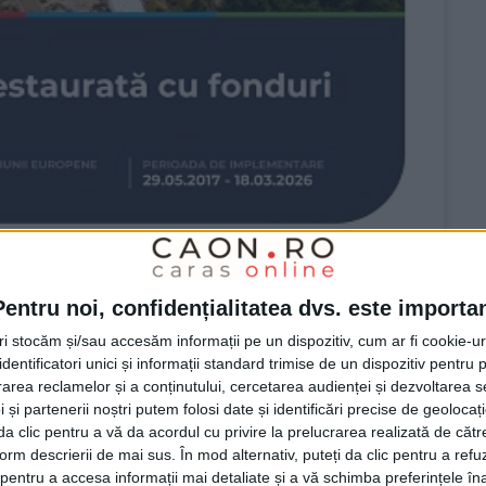
Pentru noi, confidențialitatea dvs. este importa
tri stocăm și/sau accesăm informații pe un dispozitiv, cum ar fi cookie-u
dentificatori unici și informații standard trimise de un dispozitiv pentru p
rea reclamelor și a conținutului, cercetarea audienței și dezvoltarea ser
 și partenerii noștri putem folosi date și identificări precise de geoloca
ă cu fonduri europene
i da clic pentru a vă da acordul cu privire la prelucrarea realizată de cătr
form descrierii de mai sus. În mod alternativ, puteți da clic pentru a refu
entru a accesa informații mai detaliate și a vă schimba preferințele în