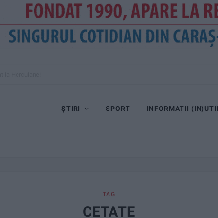
cate este interzisă!
ȘTIRI
SPORT
INFORMAŢII (IN)UTI
TAG
CETATE