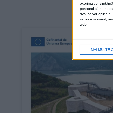
exprima consimțămâ
personal să nu necesi
dvs. se vor aplica n
în orice moment, reve
web.
MAI MULTE 