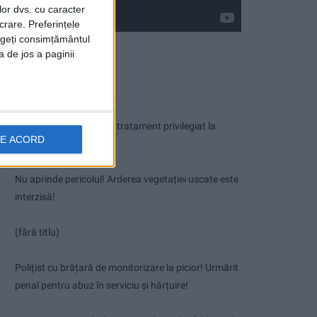
lor dvs. cu caracter
crare. Preferințele
rageți consimțământul
a de jos a paginii
Articole recente
Coșei acuză: Primar cu tratament privilegiat la
DE ACORD
Herculane!
Nu aprinde pericolul! Arderea vegetației uscate este
interzisă!
(fără titlu)
Polițist cu brățară de monitorizare la picior! Urmărit
penal pentru abuz în serviciu și hărțuire!