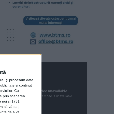
ntă
rile, și procesăm date
ublicitate și conținut
viciilor.
Cu
ție prin scanarea
e noi și 1731
za să vă dați
ainte de a vă