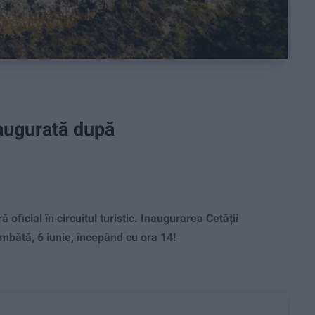
naugurată după
cial în circuitul turistic. Inaugurarea Cetății
âmbătă, 6 iunie, începând cu ora 14!