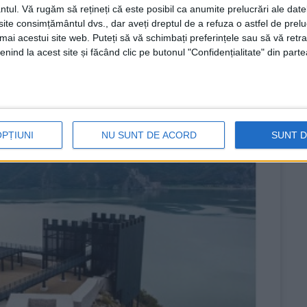
ntul.
Vă rugăm să rețineți că este posibil ca anumite prelucrări ale date
te consimțământul dvs., dar aveți dreptul de a refuza o astfel de prelu
umai acestui site web. Puteți să vă schimbați preferințele sau să vă ret
nind la acest site și făcând clic pe butonul "Confidențialitate" din parte
OPȚIUNI
NU SUNT DE ACORD
SUNT 