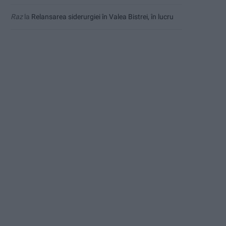
Raz
la
Relansarea siderurgiei în Valea Bistrei, în lucru