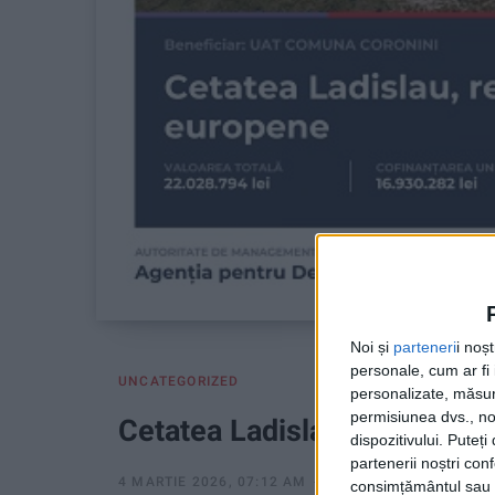
Noi și
parteneri
i noș
personale, cum ar fi i
UNCATEGORIZED
personalizate, măsura
permisiunea dvs., noi
Cetatea Ladislau, restaurat
dispozitivului. Puteț
partenerii noștri con
4 MARTIE 2026, 07:12 AM
1 MINUT DE CITIRE
consimțământul sau p