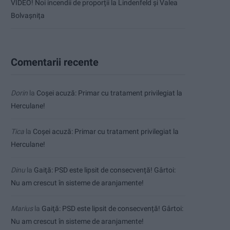
VIDEO! Noi incendii de proporții la Lindenfeld și Valea
Bolvașnița
Comentarii recente
Dorin
la
Coșei acuză: Primar cu tratament privilegiat la
Herculane!
Tica
la
Coșei acuză: Primar cu tratament privilegiat la
Herculane!
Dinu
la
Gaiţă: PSD este lipsit de consecvență! Gârtoi:
Nu am crescut în sisteme de aranjamente!
Marius
la
Gaiţă: PSD este lipsit de consecvență! Gârtoi:
Nu am crescut în sisteme de aranjamente!