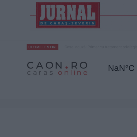
Nu aprinde pericolul! Arderea vegetației us
ULTIMELE ȘTIRI