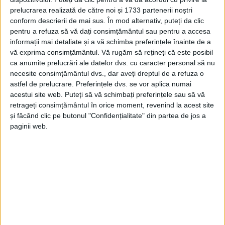
prelucrarea realizată de către noi și 1733 partenerii noștri
22 NOIEMBRIE 2021, 09:21 AM
1 MINUT DE CITIRE
conform descrierii de mai sus. În mod alternativ, puteți da clic
pentru a refuza să vă dați consimțământul sau pentru a accesa
REȘIȚA – Altă competiție, aceeași prestație! Kickboxerii de la
informații mai detaliate și a vă schimba preferințele înainte de a
Clubul Sportiv Muncitoresc Reșița s-au evidențiat sâmbătă, 20
vă exprima consimțământul.
Vă rugăm să rețineți că este posibil
noiembrie, la competiția „Centura de aur”, organizată de
ca anumite prelucrări ale datelor dvs. cu caracter personal să nu
necesite consimțământul dvs., dar aveți dreptul de a refuza o
Federația Română de Freestyle Kickboxing la Buzău!
astfel de prelucrare. Preferințele dvs. se vor aplica numai
acestui site web. Puteți să vă schimbați preferințele sau să vă
retrageți consimțământul în orice moment, revenind la acest site
și făcând clic pe butonul "Confidențialitate" din partea de jos a
paginii web.
Arhive
A
r
h
i
v