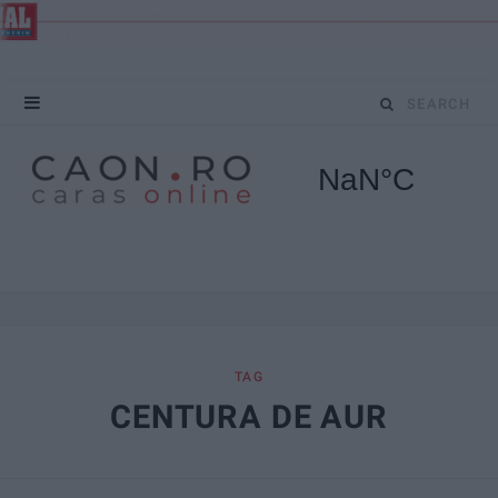
S
e
a
r
c
h
f
TAG
CENTURA DE AUR
o
r