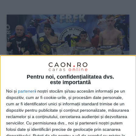
:
Pentru noi, confidențialitatea dvs.
este importantă
Noi și
parteneri
i noștri stocăm și/sau accesăm informații pe un
dispozitiv, cum ar fi cookie-urile, și procesăm date personale,
cum ar fi identificatori unici și informații standard trimise de un
dispozitiv pentru publicitate și conținut personalizate, măsurarea
SPORT
reclamelor și a conținutului, cercetarea audienței și dezvoltarea
serviciilor.
Cu permisiunea dvs., noi și partenerii noștri putem
Kickboxerii de la CSM, pe podium la
folosi date și identificări precise de geolocație prin scanarea
„Centura de aur”
dispozitivului. Puteți da clic pentru a vă da acordul cu privire la