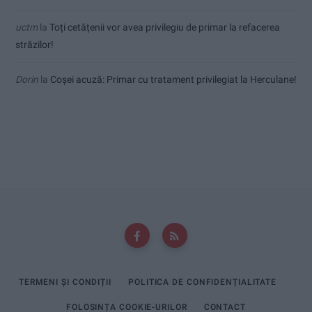
uctm
la
Toți cetățenii vor avea privilegiu de primar la refacerea
străzilor!
Dorin
la
Coșei acuză: Primar cu tratament privilegiat la Herculane!
TERMENI ȘI CONDIȚII
POLITICA DE CONFIDENȚIALITATE
FOLOSINȚA COOKIE-URILOR
CONTACT