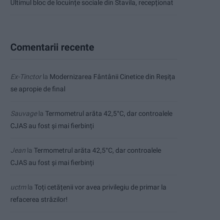
Ultimul bloc de locuințe sociale din Stavila, recepționat
Comentarii recente
Ex-Tinctor
la
Modernizarea Fântânii Cinetice din Reșița
se apropie de final
Sauvage
la
Termometrul arăta 42,5°C, dar controalele
CJAS au fost și mai fierbinți
Jean
la
Termometrul arăta 42,5°C, dar controalele
CJAS au fost și mai fierbinți
uctm
la
Toți cetățenii vor avea privilegiu de primar la
refacerea străzilor!