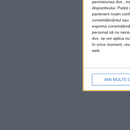
permisiunea dvs., noi
dispozitivului. Puteț
partenerii noștri con
consimțământul sau p
exprima consimțămâ
personal să nu necesi
dvs. se vor aplica n
în orice moment, reve
web.
MAI MULTE 