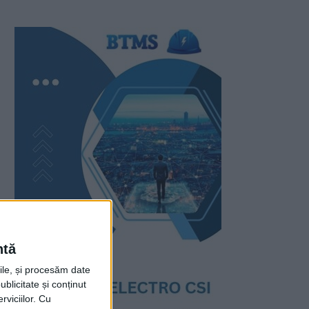
ntă
rile, și procesăm date
ublicitate și conținut
viciilor.
Cu