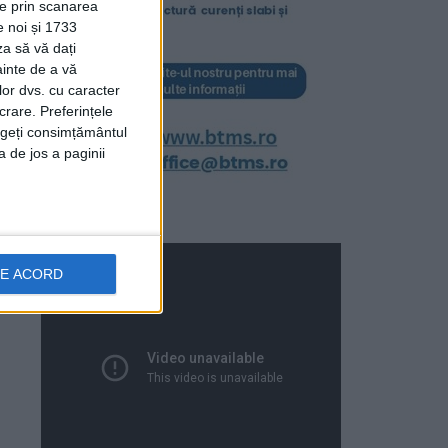
ție prin scanarea
e noi și 1733
za să vă dați
ainte de a vă
lor dvs. cu caracter
crare. Preferințele
rageți consimțământul
a de jos a paginii
DE ACORD