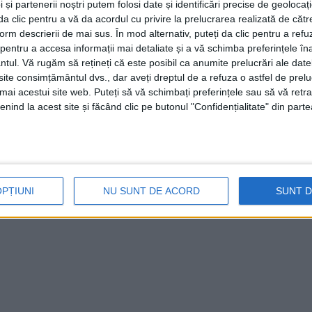
 și partenerii noștri putem folosi date și identificări precise de geoloca
i da clic pentru a vă da acordul cu privire la prelucrarea realizată de cătr
form descrierii de mai sus. În mod alternativ, puteți da clic pentru a refu
entru a accesa informații mai detaliate și a vă schimba preferințele în
ntul.
Vă rugăm să rețineți că este posibil ca anumite prelucrări ale date
te consimțământul dvs., dar aveți dreptul de a refuza o astfel de prelu
umai acestui site web. Puteți să vă schimbați preferințele sau să vă ret
nind la acest site și făcând clic pe butonul "Confidențialitate" din parte
OPȚIUNI
NU SUNT DE ACORD
SUNT 