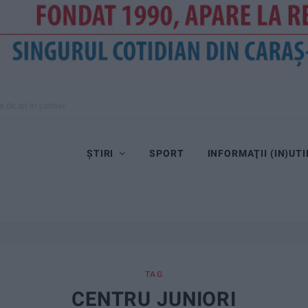
e de an în șantier
ȘTIRI
SPORT
INFORMAŢII (IN)UTI
TAG
CENTRU JUNIORI