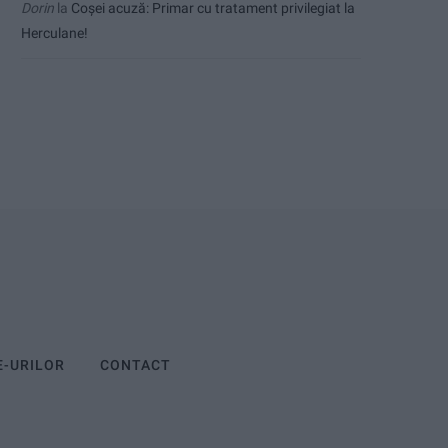
Dorin
la
Coșei acuză: Primar cu tratament privilegiat la
Herculane!
E-URILOR
CONTACT