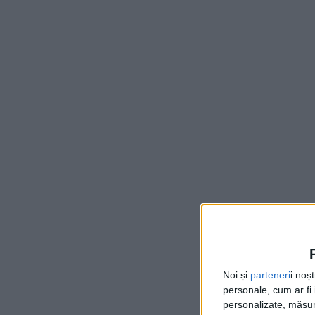
Noi și
parteneri
i noș
personale, cum ar fi i
personalizate, măsura