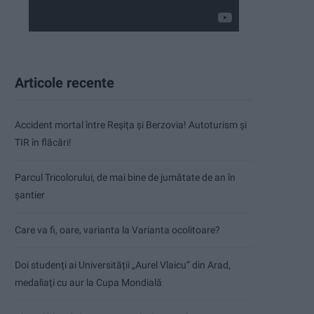
Articole recente
Accident mortal între Reșița și Berzovia! Autoturism și
TIR în flăcări!
Parcul Tricolorului, de mai bine de jumătate de an în
șantier
Care va fi, oare, varianta la Varianta ocolitoare?
Doi studenți ai Universității „Aurel Vlaicu” din Arad,
medaliați cu aur la Cupa Mondială