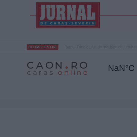
Parcul Tricolorului, de mai bine de jumătat
ULTIMELE ȘTIRI