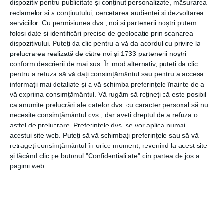
ORAVIȚA. În vederea efectuării lucrărilor de
dispozitiv pentru publicitate și conținut personalizate, măsurarea
reclamelor și a conținutului, cercetarea audienței și dezvoltarea
mentenanță la căminele de vane care implică și
serviciilor.
Cu permisiunea dvs., noi și partenerii noștri putem
schimbarea vanelor de sectorizare pe str. Zona
folosi date și identificări precise de geolocație prin scanarea
dispozitivului. Puteți da clic pentru a vă da acordul cu privire la
Gării se va opri furnizarea apei potabile în data de
prelucrarea realizată de către noi și 1733 partenerii noștri
11.08.2025,
i
ntre orele 09:00-15:00.
Vor fi afectați
conform descrierii de mai sus. În mod alternativ, puteți da clic
pentru a refuza să vă dați consimțământul sau pentru a accesa
consumatorii din
Zona Gării.
informații mai detaliate și a vă schimba preferințele înainte de a
vă exprima consimțământul.
Vă rugăm să rețineți că este posibil
ca anumite prelucrări ale datelor dvs. cu caracter personal să nu
necesite consimțământul dvs., dar aveți dreptul de a refuza o
astfel de prelucrare. Preferințele dvs. se vor aplica numai
acestui site web. Puteți să vă schimbați preferințele sau să vă
retrageți consimțământul în orice moment, revenind la acest site
și făcând clic pe butonul "Confidențialitate" din partea de jos a
paginii web.