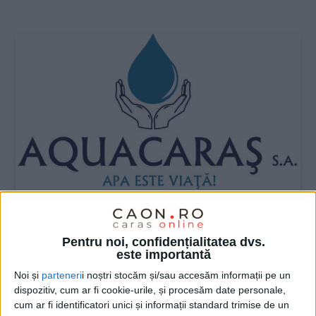
:
UNCATEGORIZED
Pentru noi, confidențialitatea dvs.
este importantă
ANUNŢ OPRIRE APĂ ÎN ORAVIȚA
Noi și
parteneri
i noștri stocăm și/sau accesăm informații pe un
9 AUGUST 2025, 10:45 AM
1 MINUT DE CITIRE
dispozitiv, cum ar fi cookie-urile, și procesăm date personale,
cum ar fi identificatori unici și informații standard trimise de un