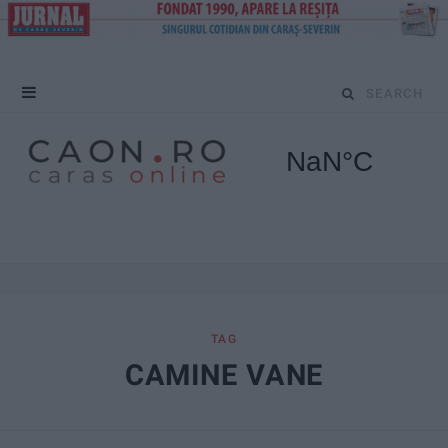
S
e
a
r
c
h
f
TAG
CAMINE VANE
o
r