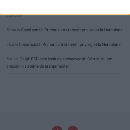
uctm
la
Toți cetățenii vor avea privilegiu de primar la refacerea
străzilor!
Dorin
la
Coșei acuză: Primar cu tratament privilegiat la Herculane!
Tica
la
Coșei acuză: Primar cu tratament privilegiat la Herculane!
Dinu
la
Gaiţă: PSD este lipsit de consecvență! Gârtoi: Nu am
crescut în sisteme de aranjamente!