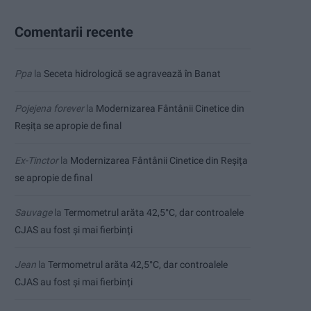
Comentarii recente
Ppa
la
Seceta hidrologică se agravează în Banat
Pojejena forever
la
Modernizarea Fântânii Cinetice din
Reșița se apropie de final
Ex-Tinctor
la
Modernizarea Fântânii Cinetice din Reșița
se apropie de final
Sauvage
la
Termometrul arăta 42,5°C, dar controalele
CJAS au fost și mai fierbinți
Jean
la
Termometrul arăta 42,5°C, dar controalele
CJAS au fost și mai fierbinți