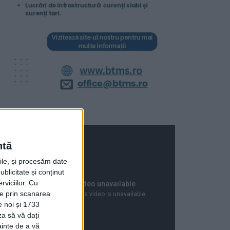
ntă
rile, și procesăm date
ublicitate și conținut
viciilor.
Cu
ție prin scanarea
e noi și 1733
za să vă dați
ainte de a vă