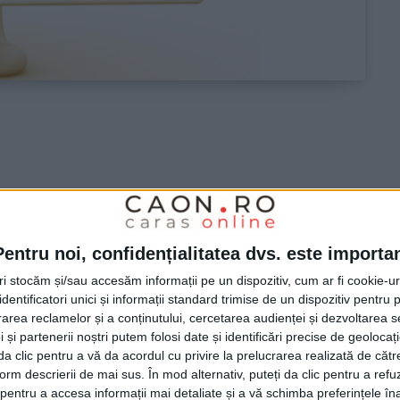
 de Administrare Fiscală. Direcţia Generală Regională a
Pentru noi, confidențialitatea dvs. este importa
ană a Finanţelor Publice Caraş-Severin organizează în
tri stocăm și/sau accesăm informații pe un dispozitiv, cum ar fi cookie-u
manului, nr. 2, judeţ Caraş-Severin, licitaţie publică în
dentificatori unici și informații standard trimise de un dispozitiv pentru p
rea reclamelor și a conținutului, cercetarea audienței și dezvoltarea ser
 anunţului de vânzare nr. 1187-31 din 10.02.2025, prima
 și partenerii noștri putem folosi date și identificări precise de geoloca
i da clic pentru a vă da acordul cu privire la prelucrarea realizată de cătr
form descrierii de mai sus. În mod alternativ, puteți da clic pentru a refu
entru a accesa informații mai detaliate și a vă schimba preferințele în