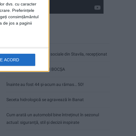
lor dvs. cu caracter
crare. Preferințele
rageți consimțământul
a de jos a paginii
Articole recente
Ultimul bloc de locuințe sociale din Stavila, recepționat
DE ACORD
ANUNŢ OPRIRE APĂ ÎN BOCȘA
Înainte au fost 44 și-acum au rămas… 50!
Seceta hidrologică se agravează în Banat
Cum arată un automobil bine întreținut în sezonul
actual: siguranță, stil și decizii inspirate