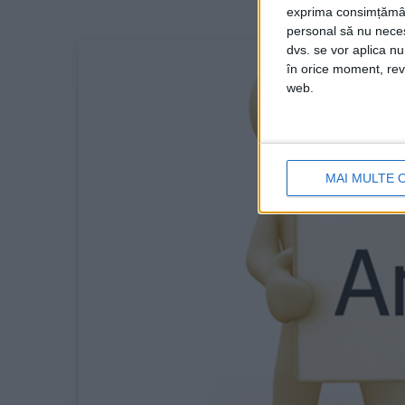
exprima consimțămâ
personal să nu necesi
dvs. se vor aplica n
în orice moment, reve
web.
MAI MULTE 