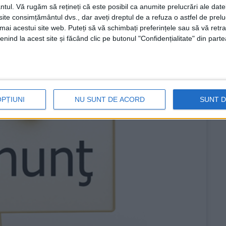
ntul.
Vă rugăm să rețineți că este posibil ca anumite prelucrări ale date
te consimțământul dvs., dar aveți dreptul de a refuza o astfel de prelu
umai acestui site web. Puteți să vă schimbați preferințele sau să vă ret
nind la acest site și făcând clic pe butonul "Confidențialitate" din parte
OPȚIUNI
NU SUNT DE ACORD
SUNT 