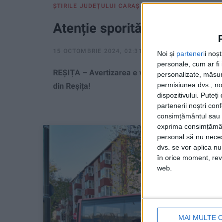
ŞTIRILE JUDEŢULUI CARAŞ-SEVERIN
Atenție sporită când virați l
15 OCTOMBRIE 2024, 02:31 PM
3 MINUTE DE CITI
Noi și
parteneri
i noș
personale, cum ar fi i
REȘIȚA – Avertizarea e valabilă atât în general,
personalizate, măsura
permisiunea dvs., noi
din Reșița!
dispozitivului. Puteț
partenerii noștri con
consimțământul sau p
exprima consimțămâ
personal să nu necesi
dvs. se vor aplica n
în orice moment, reve
web.
MAI MULTE 