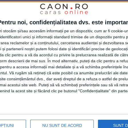
a stânga!
Pentru noi, confidențialitatea dvs. este importa
RE
tri stocăm și/sau accesăm informații pe un dispozitiv, cum ar fi cookie-u
dentificatori unici și informații standard trimise de un dispozitiv pentru p
 cât mai ales în trafic, pe Bd. Revoluția din Decembrie
rea reclamelor și a conținutului, cercetarea audienței și dezvoltarea ser
 și partenerii noștri putem folosi date și identificări precise de geoloca
i da clic pentru a vă da acordul cu privire la prelucrarea realizată de cătr
form descrierii de mai sus. În mod alternativ, puteți da clic pentru a refu
entru a accesa informații mai detaliate și a vă schimba preferințele în
ntul.
Vă rugăm să rețineți că este posibil ca anumite prelucrări ale date
te consimțământul dvs., dar aveți dreptul de a refuza o astfel de prelu
umai acestui site web. Puteți să vă schimbați preferințele sau să vă ret
nind la acest site și făcând clic pe butonul "Confidențialitate" din parte
OPȚIUNI
NU SUNT DE ACORD
SUNT 