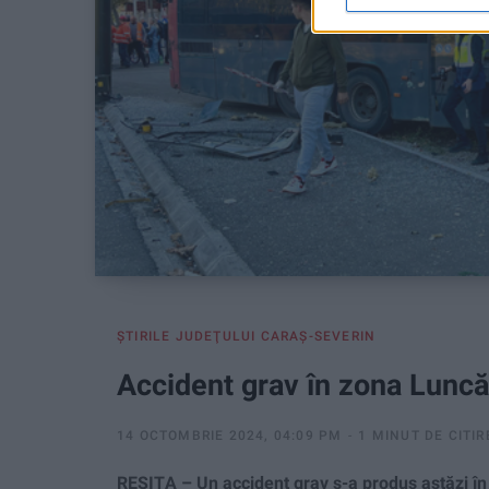
ŞTIRILE JUDEŢULUI CARAŞ-SEVERIN
Accident grav în zona Luncă
14 OCTOMBRIE 2024, 04:09 PM
1 MINUT DE CITIR
REȘIȚA – Un accident grav s-a produs astăzi î