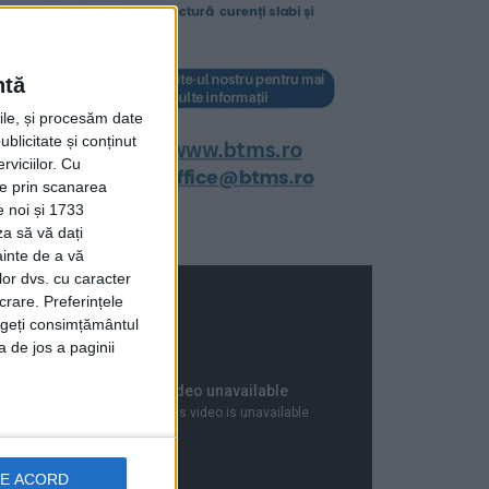
ntă
rile, și procesăm date
ublicitate și conținut
viciilor.
Cu
ție prin scanarea
e noi și 1733
za să vă dați
ainte de a vă
lor dvs. cu caracter
crare. Preferințele
rageți consimțământul
a de jos a paginii
DE ACORD