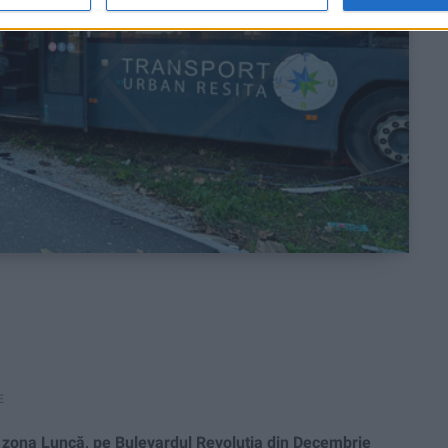
E
n zona Luncă, pe Bulevardul Revoluția din Decembrie