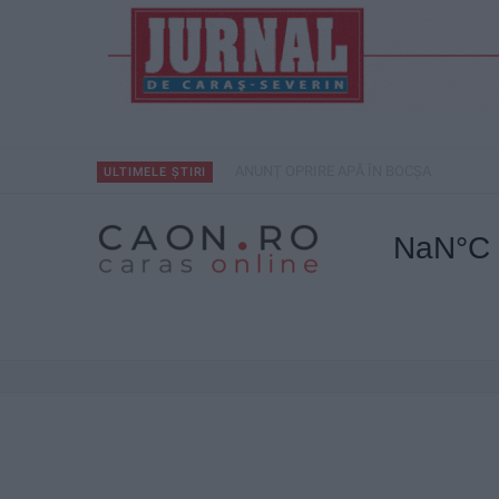
ANUNŢ OPRIRE APĂ ÎN BOCȘA
ULTIMELE ȘTIRI