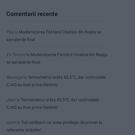
Comentarii recente
Ppa
la
Modernizarea Fântânii Cinetice din Reșița se
apropie de final
Ex-Tinctor
la
Modernizarea Fântânii Cinetice din Reșița
se apropie de final
Sauvage
la
Termometrul arăta 42,5°C, dar controalele
CJAS au fost și mai fierbinți
Jean
la
Termometrul arăta 42,5°C, dar controalele
CJAS au fost și mai fierbinți
uctm
la
Toți cetățenii vor avea privilegiu de primar la
refacerea străzilor!