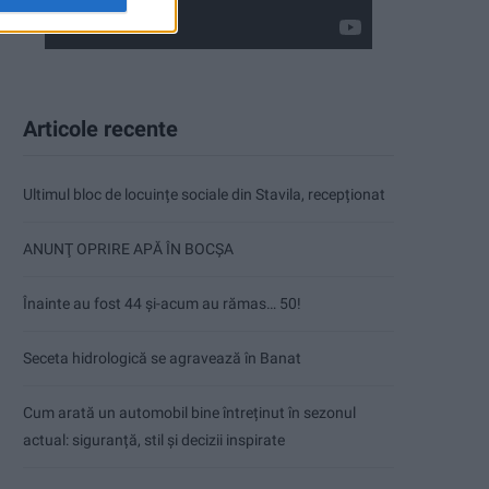
Articole recente
Ultimul bloc de locuințe sociale din Stavila, recepționat
ANUNŢ OPRIRE APĂ ÎN BOCȘA
Înainte au fost 44 și-acum au rămas… 50!
Seceta hidrologică se agravează în Banat
Cum arată un automobil bine întreținut în sezonul
actual: siguranță, stil și decizii inspirate