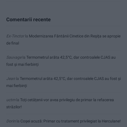
Comentarii recente
Ex-Tinctor
la
Modernizarea Fântânii Cinetice din Reșița se apropie
de final
Sauvage
la
Termometrul arăta 42,5°C, dar controalele CJAS au
fost și mai fierbinți
Jean
la
Termometrul arăta 42,5°C, dar controalele CJAS au fost și
mai fierbinți
uctm
la
Toți cetățenii vor avea privilegiu de primar la refacerea
străzilor!
Dorin
la
Coșei acuză: Primar cu tratament privilegiat la Herculane!