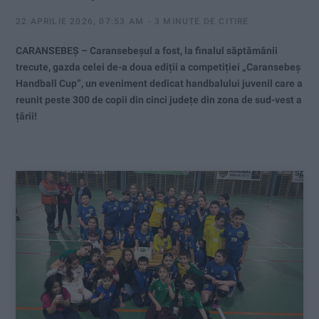
22 APRILIE 2026, 07:53 AM
3 MINUTE DE CITIRE
CARANSEBEȘ – Caransebeșul a fost, la finalul săptămânii
trecute, gazda celei de-a doua ediții a competiției „Caransebeș
Handball Cup”, un eveniment dedicat handbalului juvenil care a
reunit peste 300 de copii din cinci județe din zona de sud-vest a
țării!