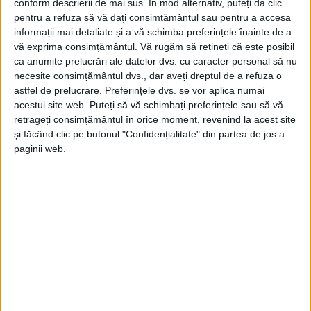
conform descrierii de mai sus. În mod alternativ, puteți da clic
pentru a refuza să vă dați consimțământul sau pentru a accesa
informații mai detaliate și a vă schimba preferințele înainte de a
vă exprima consimțământul.
Vă rugăm să rețineți că este posibil
ca anumite prelucrări ale datelor dvs. cu caracter personal să nu
necesite consimțământul dvs., dar aveți dreptul de a refuza o
astfel de prelucrare. Preferințele dvs. se vor aplica numai
acestui site web. Puteți să vă schimbați preferințele sau să vă
retrageți consimțământul în orice moment, revenind la acest site
și făcând clic pe butonul "Confidențialitate" din partea de jos a
paginii web.
SPORT
Competiție de minihandbal la Răcășdia:
o zi dedicată copiilor și sportului
19 MARTIE 2026, 08:58 AM
1 MINUT DE CITIRE
RĂCĂȘDIA – Răcășdia Handball Cup la minihandbal va avea loc
duminică, 22 martie, unde se vor duela echipele Biamar, cu mai
multe filiale, Millenium Giarmata, Unirea Sânnicolau Mare și
Drobeta Turnu-Severin!