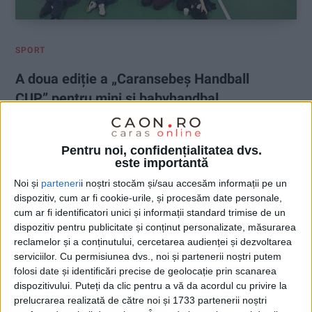
SPORT
A doua ediție a „Caransebeș Handball
CUP” pentru mini și babyhandbal
14 APRILIE 2026, 12:35 PM
2 MINUTE DE CITIRE
Pentru noi, confidențialitatea dvs.
CARANSEBEȘ – În perioada 18–19 aprilie, Caransebeșul devine
este importantă
centrul handbalului juvenil, odată cu desfășurarea celei de-a
Noi și
parteneri
i noștri stocăm și/sau accesăm informații pe un
doua ediții a competiției amicale „Caransebeș Handball CUP”.
dispozitiv, cum ar fi cookie-urile, și procesăm date personale,
Evenimentul va avea loc în Sala Polivalentă din cartierul
cum ar fi identificatori unici și informații standard trimise de un
Pipirig!
dispozitiv pentru publicitate și conținut personalizate, măsurarea
reclamelor și a conținutului, cercetarea audienței și dezvoltarea
serviciilor.
Cu permisiunea dvs., noi și partenerii noștri putem
folosi date și identificări precise de geolocație prin scanarea
dispozitivului. Puteți da clic pentru a vă da acordul cu privire la
prelucrarea realizată de către noi și 1733 partenerii noștri