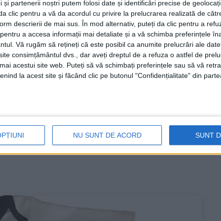
 și partenerii noștri putem folosi date și identificări precise de geoloca
i da clic pentru a vă da acordul cu privire la prelucrarea realizată de cătr
form descrierii de mai sus. În mod alternativ, puteți da clic pentru a refu
entru a accesa informații mai detaliate și a vă schimba preferințele în
ntul.
Vă rugăm să rețineți că este posibil ca anumite prelucrări ale date
te consimțământul dvs., dar aveți dreptul de a refuza o astfel de prelu
umai acestui site web. Puteți să vă schimbați preferințele sau să vă ret
elușii
nind la acest site și făcând clic pe butonul "Confidențialitate" din parte
 a adoptat o hotărâre privind aprobarea unui protocol
a și Spitalul Județean de Urgență Reșița (SJUR).
OPȚIUNI
NU SUNT DE ACORD
SUNT 
 Neonatologie prin achiziționarea de materiale necesare