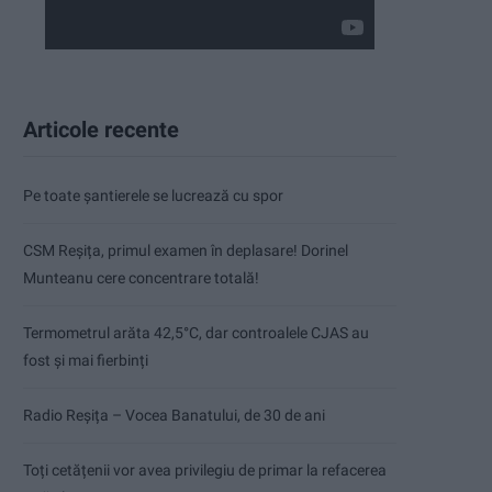
Articole recente
Pe toate șantierele se lucrează cu spor
CSM Reșița, primul examen în deplasare! Dorinel
Munteanu cere concentrare totală!
Termometrul arăta 42,5°C, dar controalele CJAS au
fost și mai fierbinți
Radio Reșița – Vocea Banatului, de 30 de ani
Toți cetățenii vor avea privilegiu de primar la refacerea