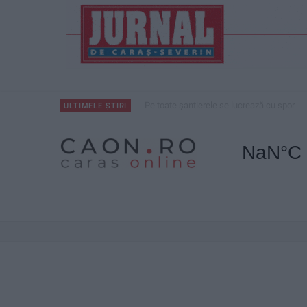
Pe toate șantierele se lucrează cu spor
ULTIMELE ȘTIRI