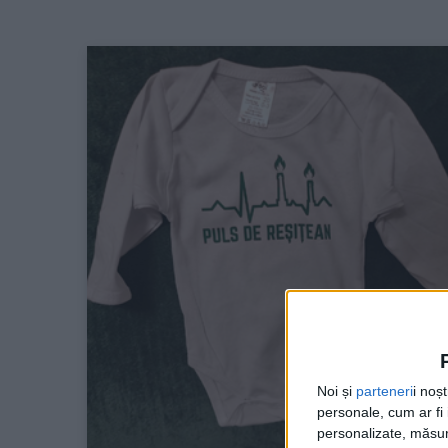
Noi și
parteneri
i noș
personale, cum ar fi i
personalizate, măsura