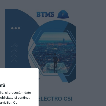
ntă
rile, și procesăm date
ublicitate și conținut
viciilor.
Cu