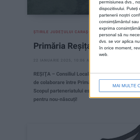
permisiunea dvs., noi
dispozitivului. Puteț
partenerii noștri con
consimțământul sau p
exprima consimțămâ
ŞTIRILE JUDEŢULUI CARAŞ-SEVERIN
personal să nu necesi
dvs. se vor aplica n
Primăria Reșița îmbracă beb
în orice moment, reve
web.
22 IANUARIE 2025, 10:06 AM
1 MINUT DE CITIRE
REŞIŢA – Consiliul Local al Municipiului Reșița
de colaborare între Primăria Municipiului Reșiț
MAI MULTE 
Scopul parteneriatului este sprijinirea Secției
pentru nou-născuți!