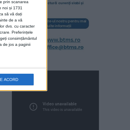
ție prin scanarea
e noi și 1731
za să vă dați
ainte de a vă
lor dvs. cu caracter
crare. Preferințele
rageți consimțământul
a de jos a paginii
DE ACORD