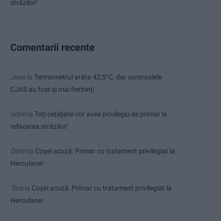
străzilor!
Comentarii recente
Jean
la
Termometrul arăta 42,5°C, dar controalele
CJAS au fost și mai fierbinți
uctm
la
Toți cetățenii vor avea privilegiu de primar la
refacerea străzilor!
Dorin
la
Coșei acuză: Primar cu tratament privilegiat la
Herculane!
Tica
la
Coșei acuză: Primar cu tratament privilegiat la
Herculane!