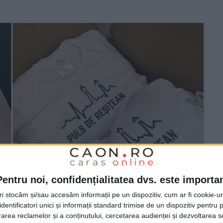
Pentru noi, confidențialitatea dvs. este importa
tri stocăm și/sau accesăm informații pe un dispozitiv, cum ar fi cookie-u
dentificatori unici și informații standard trimise de un dispozitiv pentru p
rea reclamelor și a conținutului, cercetarea audienței și dezvoltarea ser