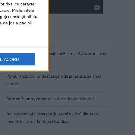
lor dvs. cu caracter
crare. Preferințele
rageți consimțământul
a de jos a paginii
Articole recente
Accident mortal între Reșița și Berzovia! Autoturism și
DE ACORD
TIR în flăcări!
Parcul Tricolorului, de mai bine de jumătate de an în
șantier
Care va fi, oare, varianta la Varianta ocolitoare?
Doi studenți ai Universității „Aurel Vlaicu” din Arad,
medaliați cu aur la Cupa Mondială