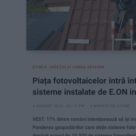
ŞTIRILE JUDEŢULUI CARAŞ-SEVERIN
Piața fotovoltaicelor intră î
sisteme instalate de E.ON in
3 AUGUST 2026, 04:13 PM
4 MINUTE DE CITIRE
VEST. 17% dintre români intenționează să își ins
Ponderea gospodăriilor care dețin sisteme fotov
depășit pragul de 10.500 de sisteme fotovoltaice