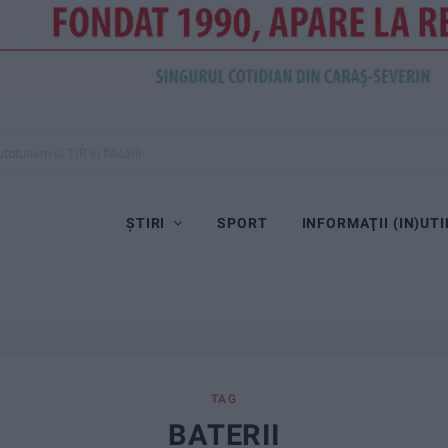
toturism și TIR în flăcări!
ȘTIRI
SPORT
INFORMAŢII (IN)UTI
TAG
BATERII