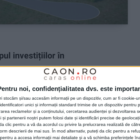
ul investițiilor în
Pentru noi, confidențialitatea dvs. este importa
itatea de stocare a energiei electrice, iar județul
tri stocăm și/sau accesăm informații pe un dispozitiv, cum ar fi cookie-u
e de referință ale acestui proces.
dentificatori unici și informații standard trimise de un dispozitiv pentru p
rea reclamelor și a conținutului, cercetarea audienței și dezvoltarea ser
trica, capacitatea instalațiilor de stocare din
 și partenerii noștri putem folosi date și identificări precise de geoloca
878 MW putere instalată și 1.630 MWh capacitate de
i da clic pentru a vă da acordul cu privire la prelucrarea realizată de cătr
form descrierii de mai sus. În mod alternativ, puteți da clic pentru a refu
entru a accesa informații mai detaliate și a vă schimba preferințele în