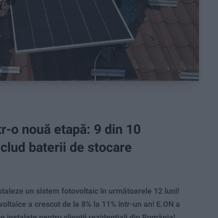
ntr-o nouă etapă: 9 din 10
clud baterii de stocare
taleze un sistem fotovoltaic în următoarele 12 luni!
oltaice a crescut de la 8% la 11% într-un an! E.ON a
 instalate pentru clienții rezidențiali din România!