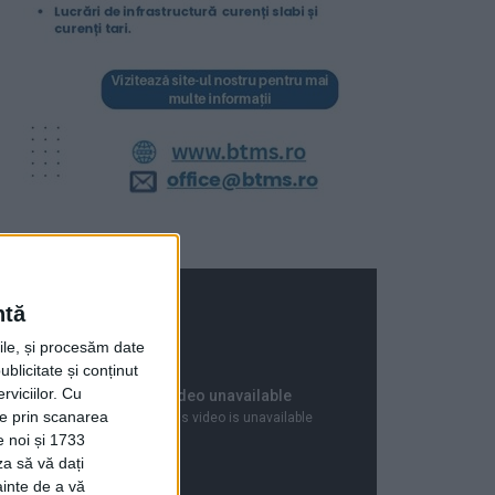
ntă
rile, și procesăm date
ublicitate și conținut
viciilor.
Cu
ție prin scanarea
e noi și 1733
za să vă dați
ainte de a vă