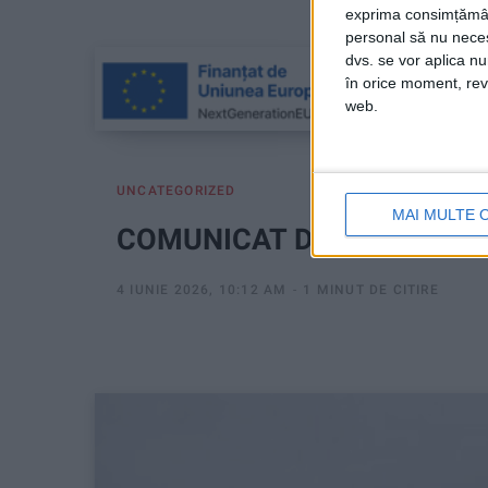
exprima consimțămâ
personal să nu necesi
dvs. se vor aplica n
în orice moment, reve
web.
UNCATEGORIZED
MAI MULTE 
COMUNICAT DE PRESĂ
4 IUNIE 2026, 10:12 AM
1 MINUT DE CITIRE