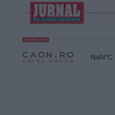
Accident mortal între Reșița și Berzovia! Au
ULTIMELE ȘTIRI