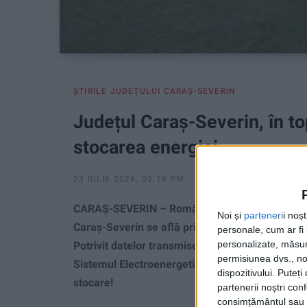
ŞTIRILE JUDEŢULUI CARAŞ-SEVERIN
Județul Caraș-Severin, în top
stocarea energiei
23 IULIE 2026, 02:19 PM
2 MINUTE DE CITIRE
CARAȘ-SEVERIN – România își consolidează capac
Noi și
parteneri
i noș
Caraș-Severin se află printre principalele punct
personale, cum ar fi i
personalizate, măsura
Potrivit datelor transmise de compania Transelec
permisiunea dvs., noi
Sistemul Electroenergetic Național a ajuns la 
dispozitivului. Puteț
stocare!
partenerii noștri con
consimțământul sau p