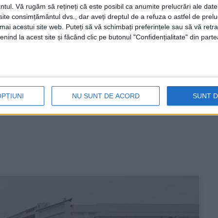
ntul.
Vă rugăm să rețineți că este posibil ca anumite prelucrări ale date
te consimțământul dvs., dar aveți dreptul de a refuza o astfel de prelu
umai acestui site web. Puteți să vă schimbați preferințele sau să vă ret
nind la acest site și făcând clic pe butonul "Confidențialitate" din parte
OPȚIUNI
NU SUNT DE ACORD
SUNT 