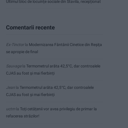
Ultimul bloc de locuințe sociale din Stavila, recepționat
Comentarii recente
Ex-Tinctor
la
Modernizarea Fântânii Cinetice din Reșița
se apropie de final
Sauvage
la
Termometrul arăta 42,5°C, dar controalele
CJAS au fost și mai fierbinți
Jean
la
Termometrul arăta 42,5°C, dar controalele
CJAS au fost și mai fierbinți
uctm
la
Toți cetățenii vor avea privilegiu de primar la
refacerea străzilor!