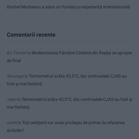
Dorinel Munteanu a adus un fundaș cu experiență internațională
Comentarii recente
Ex-Tinctor
la
Modernizarea Fântânii Cinetice din Reșița se apropie
de final
Sauvage
la
Termometrul arăta 42,5°C, dar controalele CJAS au
fost și mai fierbinți
Jean
la
Termometrul arăta 42,5°C, dar controalele CJAS au fost și
mai fierbinți
uctm
la
Toți cetățenii vor avea privilegiu de primar la refacerea
străzilor!