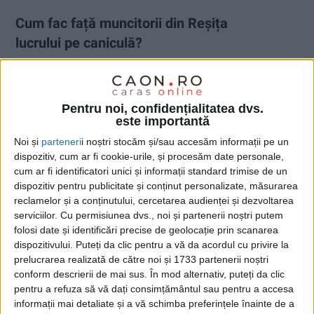
Cum fac față muncitorii din Reșița
lucrului pe caniculă?
4 IULIE 2025, 12:50 PM
2 MINUTE DE CITIRE
REȘIȚA – Cu temperaturi care sar de 35 de grade Celsius,
Pentru noi, confidențialitatea dvs.
muncitorii care lucrează pe șantierele din Reșița se confruntă
este importantă
zilnic cu efortul fizic extrem în condiții de caniculă! I-am
Noi și
parteneri
i noștri stocăm și/sau accesăm informații pe un
întrebat direct cum reușesc să reziste, iar răspunsurile lor sunt
dispozitiv, cum ar fi cookie-urile, și procesăm date personale,
simple și directe: „Ne-am obișnuit. Avem apă din belșug, mai
cum ar fi identificatori unici și informații standard trimise de un
facem câte o pauză… Astea sunt condițiile. Doar pentru că e
dispozitiv pentru publicitate și conținut personalizate, măsurarea
vară, nu ne putem opri din a munci.“
reclamelor și a conținutului, cercetarea audienței și dezvoltarea
serviciilor.
Cu permisiunea dvs., noi și partenerii noștri putem
folosi date și identificări precise de geolocație prin scanarea
dispozitivului. Puteți da clic pentru a vă da acordul cu privire la
prelucrarea realizată de către noi și 1733 partenerii noștri
conform descrierii de mai sus. În mod alternativ, puteți da clic
pentru a refuza să vă dați consimțământul sau pentru a accesa
informații mai detaliate și a vă schimba preferințele înainte de a