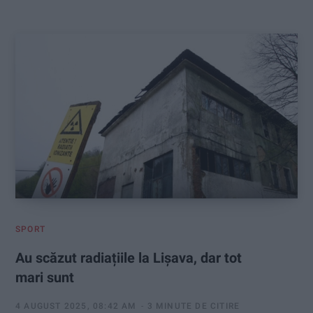
:
SPORT
Au scăzut radiațiile la Lișava, dar tot
mari sunt
4 AUGUST 2025, 08:42 AM
3 MINUTE DE CITIRE