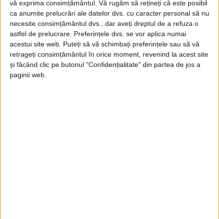
vă exprima consimțământul.
Vă rugăm să rețineți că este posibil
ca anumite prelucrări ale datelor dvs. cu caracter personal să nu
necesite consimțământul dvs., dar aveți dreptul de a refuza o
astfel de prelucrare. Preferințele dvs. se vor aplica numai
acestui site web. Puteți să vă schimbați preferințele sau să vă
retrageți consimțământul în orice moment, revenind la acest site
și făcând clic pe butonul "Confidențialitate" din partea de jos a
paginii web.
ŞTIRILE JUDEŢULUI CARAŞ-SEVERIN
Rățuștele își caută răcoarea în luciul
apei
1 IULIE 2025, 11:28 AM
1 MINUT DE CITIRE
REȘIȚA – În aceste zile de secetă, cu precipitații reduse și
temperaturi caniculare, când lacurile și barajele de acumulare
din jurul Reșiței stau să sece, rățuștele nu se feresc de arșiță și
nu se adăpostesc la umbră, găsindu-și răcoarea în cursul din ce
în ce mai firav al Bârzavei!