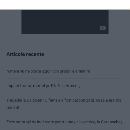
Articole recente
Nimeni nu ne poate izgoni din propriile amintiri!
Impact frontal mortal pe DN 6, la Armeniș
Tragedie la Dalboşeț! O femeie a fost carbonizată, casa a ars din
temelii!
Zece noi stații de încărcare pentru mașini electrice, la Caransebeș