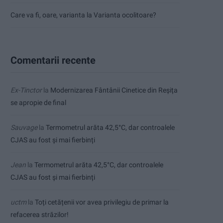
Care va fi, oare, varianta la Varianta ocolitoare?
Comentarii recente
Ex-Tinctor
la
Modernizarea Fântânii Cinetice din Reșița
se apropie de final
Sauvage
la
Termometrul arăta 42,5°C, dar controalele
CJAS au fost și mai fierbinți
Jean
la
Termometrul arăta 42,5°C, dar controalele
CJAS au fost și mai fierbinți
uctm
la
Toți cetățenii vor avea privilegiu de primar la
refacerea străzilor!