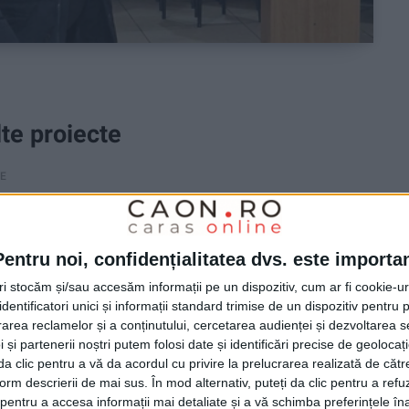
te proiecte
RE
 a oferit detalii despre investițiile în
espre planurile de viitor pentru dezvoltarea localității!
Pentru noi, confidențialitatea dvs. este importa
tri stocăm și/sau accesăm informații pe un dispozitiv, cum ar fi cookie-u
dentificatori unici și informații standard trimise de un dispozitiv pentru p
rea reclamelor și a conținutului, cercetarea audienței și dezvoltarea ser
 și partenerii noștri putem folosi date și identificări precise de geoloca
i da clic pentru a vă da acordul cu privire la prelucrarea realizată de cătr
form descrierii de mai sus. În mod alternativ, puteți da clic pentru a refu
entru a accesa informații mai detaliate și a vă schimba preferințele în