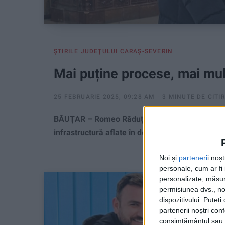
ŞTIRILE JUDEŢULUI CARAŞ-SEVERIN
Mai puține procese, mai mul
25 FEBRUARIE 2025, 09:28 AM
3 MINUTE DE CITI
BĂUŢAR – Romeo Răduță, primarul comunei Băuțar,
infrastructură aflate în desfășurare, precum și d
Noi și
parteneri
i noș
personale, cum ar fi i
personalizate, măsura
permisiunea dvs., noi
dispozitivului. Puteț
partenerii noștri con
consimțământul sau p