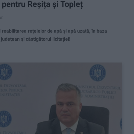
 pentru Reșița și Topleț
RE
abilitarea rețelelor de apă și apă uzată, în baza
udețean și câștigătorul licitației!