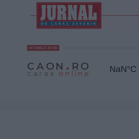
Dorinel Munteanu: Am câștigat prin muncă 
ULTIMELE ȘTIRI