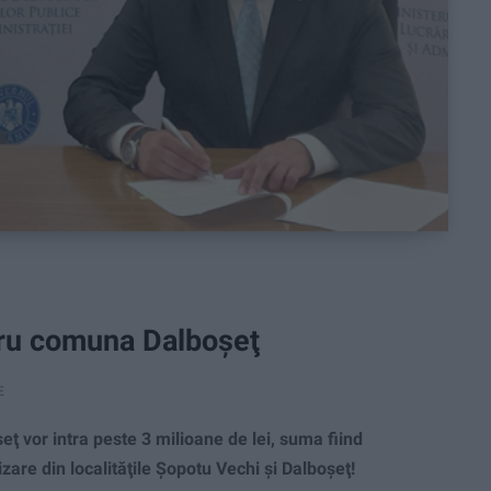
tru comuna Dalboşeţ
E
 vor intra peste 3 milioane de lei, suma fiind
zare din localităţile Şopotu Vechi şi Dalboşeţ!