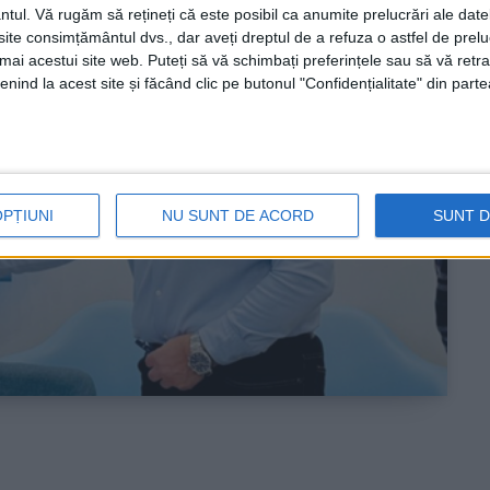
ntul.
Vă rugăm să rețineți că este posibil ca anumite prelucrări ale date
te consimțământul dvs., dar aveți dreptul de a refuza o astfel de prelu
umai acestui site web. Puteți să vă schimbați preferințele sau să vă ret
nind la acest site și făcând clic pe butonul "Confidențialitate" din parte
OPȚIUNI
NU SUNT DE ACORD
SUNT 