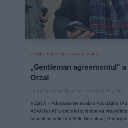
ŞTIRILE JUDEŢULUI CARAŞ-SEVERIN
„Gentleman agreementul” a c
Orza!
20 MARTIE 2025, 05:12 PM
2 MINUTE DE CITIRE
REŞIŢA – Adunarea Generală a Asociaților (AGA
ACVABANAT a decis joi schimbarea președintelui 
înlocuit cu edilul din Băile Herculane, Gheorghe