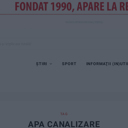
și implicare totală!
ȘTIRI
SPORT
INFORMAŢII (IN)UTI
TAG
APA CANALIZARE