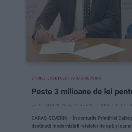
ŞTIRILE JUDEŢULUI CARAŞ-SEVERIN
Peste 3 milioane de lei pen
24 OCTOMBRIE 2024, 12:47 PM
1 MINUT DE CITIR
CARAŞ-SEVERIN – În conturile Primăriei Dalboşeţ
destinată modernizării reţelelor de apă şi canali