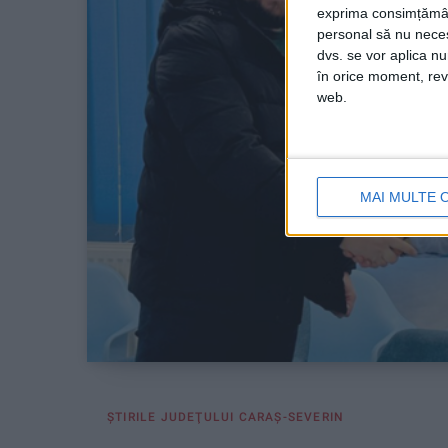
exprima consimțămâ
personal să nu necesi
dvs. se vor aplica n
în orice moment, reve
web.
MAI MULTE 
ŞTIRILE JUDEŢULUI CARAŞ-SEVERIN