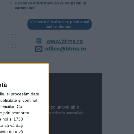
ntă
rile, și procesăm date
ublicitate și conținut
viciilor.
Cu
ție prin scanarea
e noi și 1733
za să vă dați
ainte de a vă